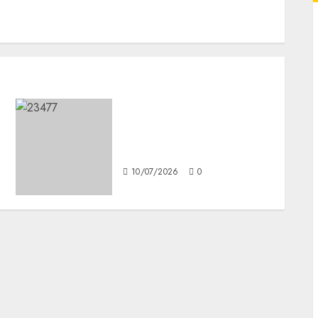
La Cuca celebra 36 años de
rock en el Teatro
Metropolitan
10/07/2026
0