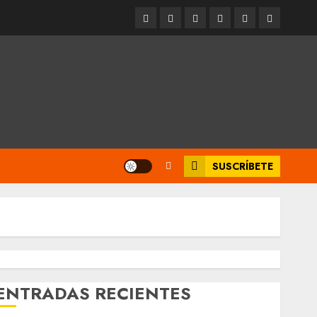
Entrevistas
Espectáculos
Movilidad
Metro
Cultura
Opinión
CDMX
SUSCRÍBETE
ENTRADAS RECIENTES