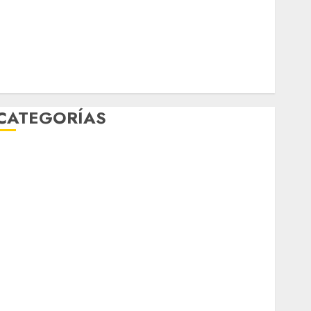
Música
nacionales
opinión
Partido Verde
salud
sport
STC
travel
UNAM
world
Zócalo
CATEGORÍAS
Al Momento
Cultura
Deportes
El Rincón del Opinólogo
Espectáculos
ifestyle
Lo Urbano
Metro CDMX
Metropoli
Movilidad