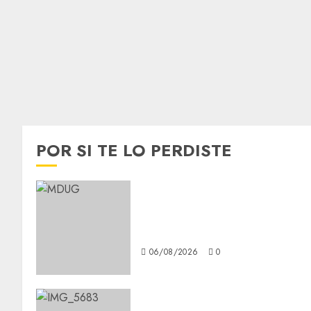
POR SI TE LO PERDISTE
¿Amante de los michis?
Lánzate al Museo del Gato en
CDMX
06/08/2026
0
Diagnóstico oportuno y