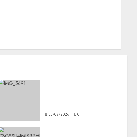
Nacionales
Opinión
Opinión
Tecnología
Videos MetroNoticias
Viral
CDMX reforzará protección
del patrimonio familiar;
anuncian nuevas acciones
contra el despojo
05/08/2026
0