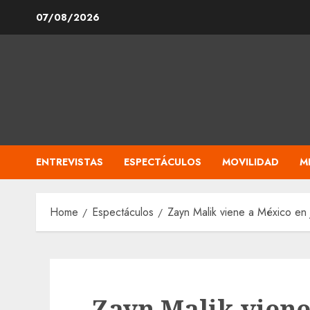
Skip
07/08/2026
to
content
ENTREVISTAS
ESPECTÁCULOS
MOVILIDAD
M
Home
Espectáculos
Zayn Malik viene a México en 
Zayn Malik viene