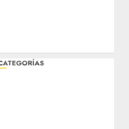
marzo 2026
febrero 2026
enero 2026
diciembre 2025
noviembre 2025
marzo 2020
enero 2020
CATEGORÍAS
Al Momento
Cultura
Deportes
El Rincón del Opinólogo
Espectáculos
ifestyle
Lo Urbano
Metro CDMX