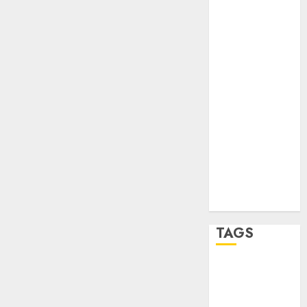
salud
sport
STC
travel
UNAM
world
Zócalo
TAGS
Adrián
Rubalcava