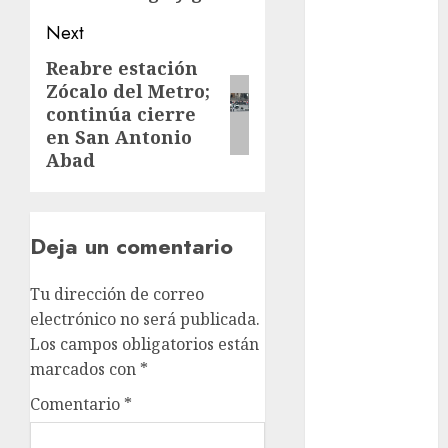
Adrián
Rubalcava
Next
Suárez
Reabre estación
Next
Al momento
Zócalo del Metro;
post:
continúa cierre
almomento
en San Antonio
Abad
Arte
Business
Deja un comentario
CDMX
Tu dirección de correo
cine
electrónico no será publicada.
cinema
Los campos obligatorios están
marcados con
*
Clara
Brugada
Comentario
*
Claudia