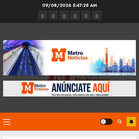
Skip
09/08/2026
5:47:28 AM
to
Entrevistas
Espectáculos
Movilidad
Metro
Cultura
Opinión
content
CDMX
Primary
Menu