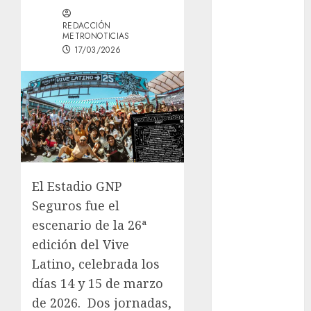
del Cobre
REDACCIÓN
celebra 60
METRONOTICIAS
años de su
17/03/2026
Feria Nacional
del Cobre
Mötley Crüe
convierte a
San Luis
Potosí en la
capital
El Estadio GNP
roquera
Arranca
Seguros fue el
prueba piloto
escenario de la 26ª
de dos rutas
edición del Vive
locales en
Latino, celebrada los
Tlalpan
días 14 y 15 de marzo
Activó el
de 2026.
Dos jornadas,
GCDMX Plan