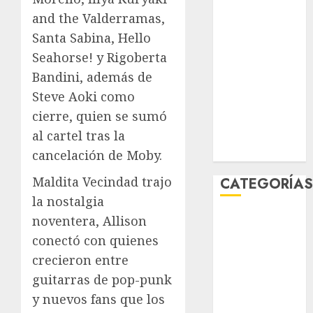
marzo 2026
and the Valderramas,
febrero 2026
Santa Sabina, Hello
enero 2026
Seahorse! y Rigoberta
diciembre
Bandini, además de
2025
Steve Aoki como
noviembre
cierre, quien se sumó
2025
marzo 2020
al cartel tras la
enero 2020
cancelación de Moby.
Maldita Vecindad trajo
CATEGORÍA
la nostalgia
Al Momento
noventera, Allison
Cultura
conectó con quienes
Deportes
crecieron entre
El Rincón del
guitarras de pop-punk
Opinólogo
y nuevos fans que los
Espectáculos