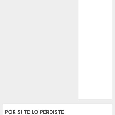
El Rincón del
Opinólogo
Espectáculos
Lifestyle
Lo Urbano
Metro CDMX
Metropoli
Movilidad
Nacionales
Opinión
Opinión
Tecnología
Videos
MetroNoticias
Viral
POR SI TE LO PERDISTE