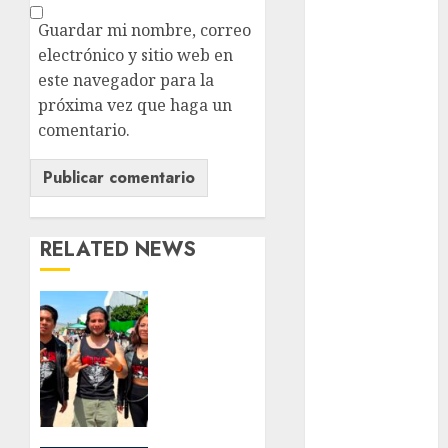
Guardar mi nombre, correo
examen de
admisión
electrónico y sitio web en
UNAM
este navegador para la
próxima vez que haga un
Futbol
comentario.
Gobierno
de mexico
health
RELATED NEWS
Lluvias
Línea 2
Mötley
Crüe
Met
convierte
a San
metro
Luis
Potosí
metro
en la
CDMX