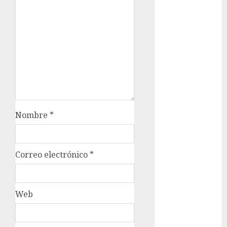
Sheinbaum
Clima
Conciertos
conciertos
gratis
Congreso
CDMX
Nombre
*
cultura
cultura
Correo electrónico
*
CDMX
deportes
Web
Edomex
espectáculos