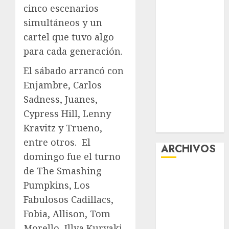
cinco escenarios
Tlaloque por
simultáneos y un
aguacero del
viernes
cartel que tuvo algo
Clara Brugada
para cada generación.
entregó 24 mil
El sábado arrancó con
becas para
Enjambre, Carlos
Uniformes y
Sadness, Juanes,
Útiles
Escolares a
Cypress Hill, Lenny
estudiantes
Kravitz y Trueno,
entre otros.
El
ARCHIVOS
domingo fue el turno
de The Smashing
agosto 2026
Pumpkins, Los
julio 2026
Fabulosos Cadillacs,
junio 2026
mayo 2026
Fobia, Allison, Tom
abril 2026
Morello, Illya Kuryaki