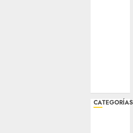
salud
sport
STC
travel
UNAM
world
Zócalo
CATEGORÍA
Al Momento
Cultura
Deportes