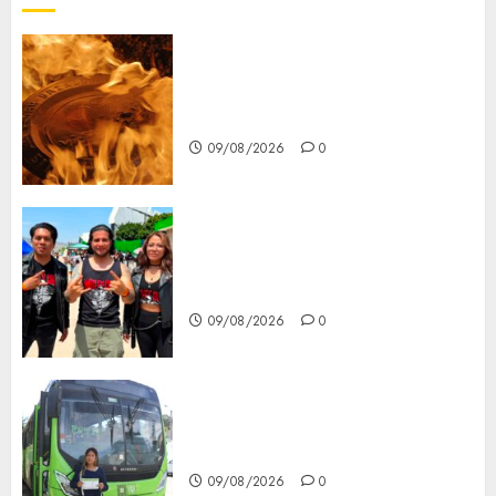
Santa Clara del Cobre celebra
60 años de su Feria Nacional
del Cobre
09/08/2026
0
Mötley Crüe convierte a San
Luis Potosí en la capital
roquera
09/08/2026
0
Arranca prueba piloto de dos
rutas locales en Tlalpan
09/08/2026
0