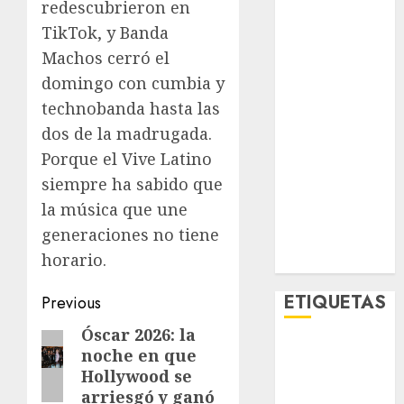
redescubrieron en
Lifestyle
TikTok, y Banda
Lo Urbano
Machos cerró el
Metro CDMX
Metropoli
domingo con cumbia y
Movilidad
technobanda hasta las
Nacionales
dos de la madrugada.
Opinión
Porque el Vive Latino
Opinión
siempre ha sabido que
Tecnología
la música que une
Videos
generaciones no tiene
MetroNoticias
horario.
Viral
Post
ETIQUETAS
Previous
navigation
Óscar 2026: la
Previous
noche en que
Adrián
post:
Rubalcava
Hollywood se
arriesgó y ganó