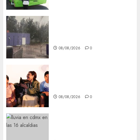
Activó el GCDMX Plan
Tlaloque por aguacero del
viernes
08/08/2026
0
Clara Brugada entregó 24 mil
becas para Uniformes y Útiles
Escolares a estudiantes
08/08/2026
0
¡Agárrate! Ya viene el agua en
CDMX