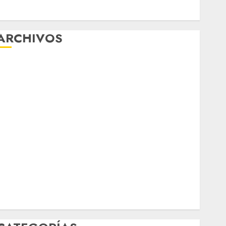
Girls Only Fan Sign-Up Guide: Secure, Simple
Registration Steps for a Premium Experience
ARCHIVOS
agosto 2026
ulio 2026
junio 2026
mayo 2026
abril 2026
marzo 2026
febrero 2026
enero 2026
diciembre 2025
noviembre 2025
marzo 2020
enero 2020