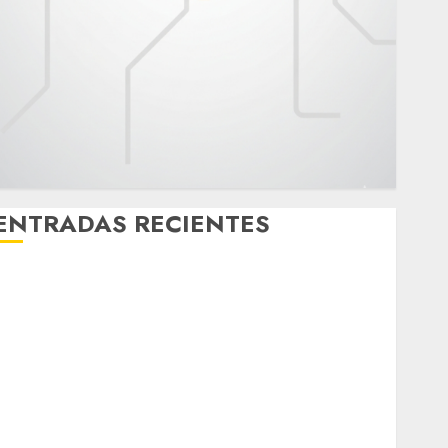
ENTRADAS RECIENTES
Casino de Mâcon promo en France : guide complet
2024
Lac du Der casino : guide complet du bonus de
bienvenue et des promotions
Download 1xBet APK Free: Steps and Methods
Casino Online Android Security Guide: Licensing,
Data Protection & Safe Play for US Players