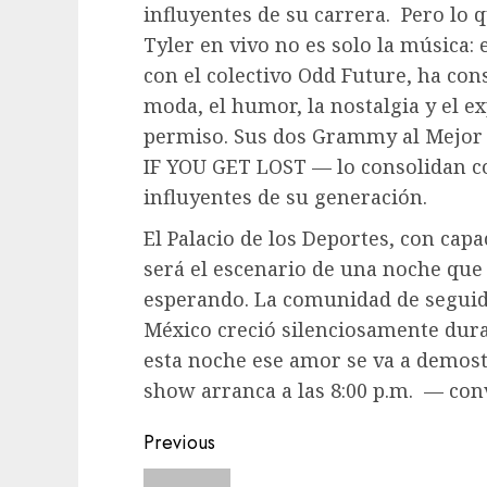
influyentes de su carrera.
Pero lo 
Tyler en vivo no es solo la música: 
con el colectivo Odd Future, ha co
moda, el humor, la nostalgia y el 
permiso. Sus dos Grammy al Mejor
IF YOU GET LOST — lo consolidan c
influyentes de su generación.
El Palacio de los Deportes, con cap
será el escenario de una noche qu
esperando. La comunidad de seguid
México creció silenciosamente dura
esta noche ese amor se va a demostr
show arranca a las 8:00 p.m.
— conv
Post
Previous
navigation
Previous