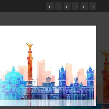
Entrevistas
Espectáculos
Movilidad
Metro
Cultura
Opinión
CDMX