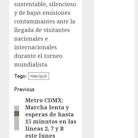
sustentable, silencioso
y de bajas emisiones
metro
contaminantes ante la
metro
llegada de visitantes
CDMX
nacionales e
Metrópoli
internacionales
durante el torneo
movilidad
mundialista.
Movilidad
CDMX
Tags:
Metrópoli
Post
mundial
Previous
2026
navigation
Metro CDMX:
Previous
México
Marcha lenta y
post:
esperas de hasta
Música
15 minutos en las
líneas 2, 7 y B
nacionales
este lunes