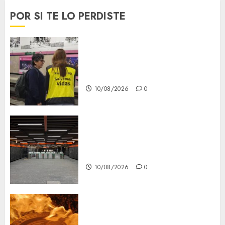
POR SI TE LO PERDISTE
Salvemos Vidas del Metro
cumple 10 años, una década
priorizando la salud mental
10/08/2026
0
¿Qué pasa en el Metro CDMX?
Reporte de avance y retrasos
— lunes 10 de agosto
10/08/2026
0
Santa Clara del Cobre celebra
60 años de su Feria Nacional