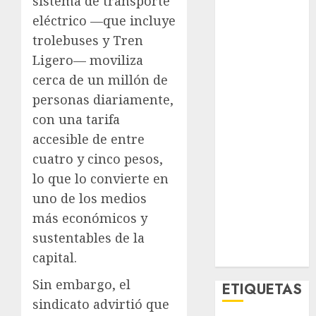
sistema de transporte
El Rincón del
eléctrico —que incluye
Opinólogo
trolebuses y Tren
Espectáculos
Ligero— moviliza
Lifestyle
cerca de un millón de
Lo Urbano
Metro CDMX
personas diariamente,
Metropoli
con una tarifa
Movilidad
accesible de entre
Nacionales
cuatro y cinco pesos,
Opinión
lo que lo convierte en
Opinión
uno de los medios
Tecnología
más económicos y
Videos
sustentables de la
MetroNoticias
capital.
Viral
Sin embargo, el
ETIQUETAS
sindicato advirtió que