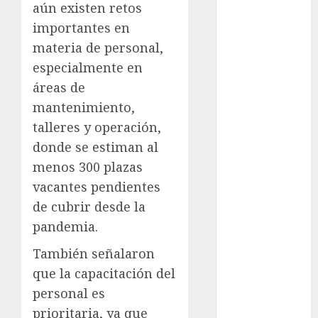
aún existen retos
Adrián
Rubalcava
importantes en
materia de personal,
Adrián
especialmente en
Rubalcava
Suárez
áreas de
mantenimiento,
Al momento
talleres y operación,
almomento
donde se estiman al
menos 300 plazas
Arte
vacantes pendientes
Bellas Artes
de cubrir desde la
pandemia.
Business
También señalaron
CDMX
que la capacitación del
personal es
cine
prioritaria, ya que