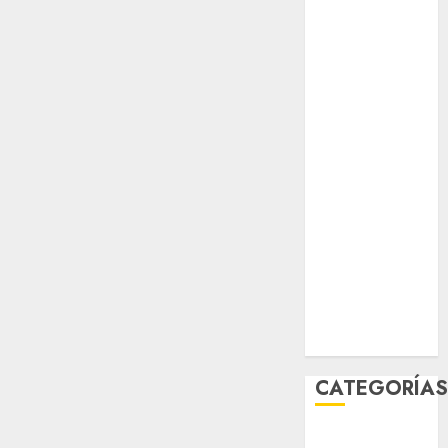
opinión
Partido
Verde
salud
sport
STC
travel
world
Zócalo
CATEGORÍA
Al Momento