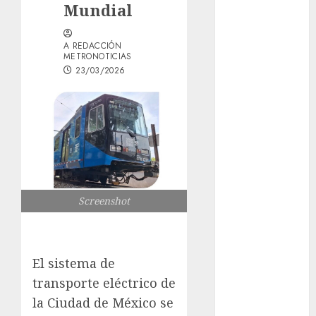
Mundial
Vidas del
Metro cumple
A REDACCIÓN
10 años, una
METRONOTICIAS
década
23/03/2026
priorizando la
salud mental
¿Qué pasa en
el Metro
CDMX?
Reporte de
avance y
Screenshot
retrasos —
lunes 10 de
agosto
Santa Clara
El sistema de
del Cobre
transporte eléctrico de
celebra 60
la Ciudad de México se
años de su