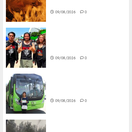
del Cobre
09/08/2026
0
Mötley Crüe convierte a San
Luis Potosí en la capital
roquera
09/08/2026
0
Arranca prueba piloto de dos
rutas locales en Tlalpan
09/08/2026
0
Activó el GCDMX Plan