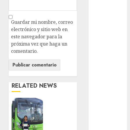
Ciudad de
México
Guardar mi nombre, correo
Clara
electrónico y sitio web en
Brugada
este navegador para la
próxima vez que haga un
Claudia
Sheinbaum
comentario.
Clima
Conciertos
RELATED NEWS
conciertos
gratis
Arranca
Congreso
prueba
CDMX
piloto
de dos
cultura
rutas