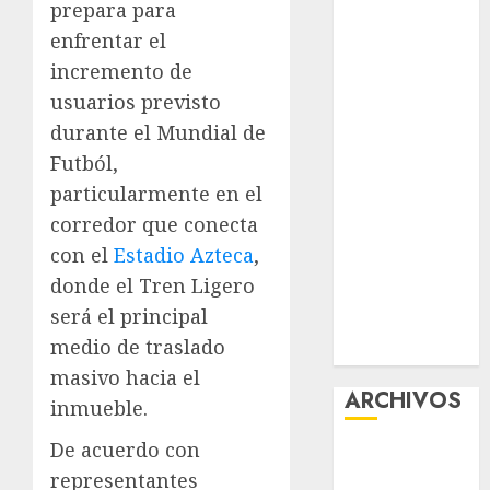
prepara para
Feria Nacional
enfrentar el
del Cobre
incremento de
Mötley Crüe
usuarios previsto
convierte a
durante el Mundial de
San Luis
Potosí en la
Futból,
capital
particularmente en el
roquera
corredor que conecta
Arranca
con el
Estadio Azteca
,
prueba piloto
donde el Tren Ligero
de dos rutas
será el principal
locales en
medio de traslado
Tlalpan
masivo hacia el
ARCHIVOS
inmueble.
De acuerdo con
agosto 2026
representantes
julio 2026