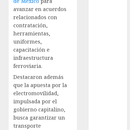
de México
para
cultura
avanzar en acuerdos
CDMX
relacionados con
deportes
contratación,
herramientas,
Edomex
uniformes,
capacitación e
espectáculos
infraestructura
Futbol
ferroviaria.
Gobierno
Destacaron además
de mexico
que la apuesta por la
health
electromovilidad,
impulsada por el
Lluvias
gobierno capitalino,
Línea 2
busca garantizar un
transporte
Met