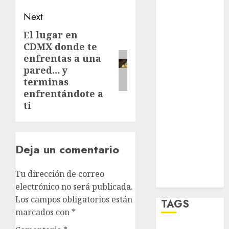
opinión
Next
El lugar en
Next
Partido
Verde
CDMX donde te
post:
enfrentas a una
salud
pared… y
terminas
sport
enfrentándote a
ti
STC
travel
Deja un comentario
world
Tu dirección de correo
Zócalo
electrónico no será publicada.
Los campos obligatorios están
TAGS
marcados con
*