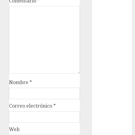
Comentario
*
Adrián
Rubalcava
Adrián
Rubalcava
Suárez
Al momento
almomento
Arte
Bellas Artes
Nombre
*
Business
Correo electrónico
*
CDMX
cine
Web
cinema