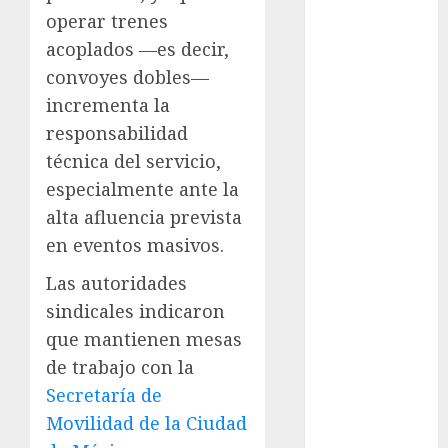
cinema
operar trenes
acoplados —es decir,
Ciudad de
México
convoyes dobles—
incrementa la
Clara
Brugada
responsabilidad
técnica del servicio,
Claudia
Sheinbaum
especialmente ante la
alta afluencia prevista
Clima
en eventos masivos.
Conciertos
Las autoridades
sindicales indicaron
conciertos
gratis
que mantienen mesas
de trabajo con la
Congreso
CDMX
Secretaría de
Movilidad de la Ciudad
cultura