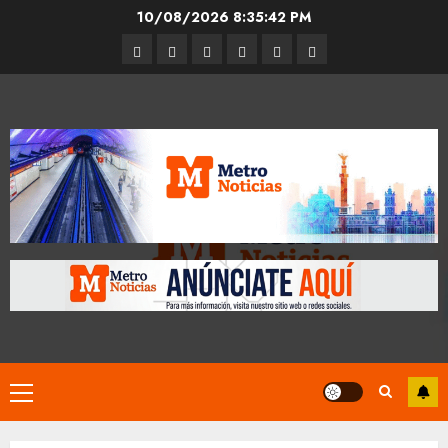
Skip
10/08/2026
8:35:43 PM
to
Entrevistas
Espectáculos
Movilidad
Metro
Cultura
Opinión
content
CDMX
Primary
Menu