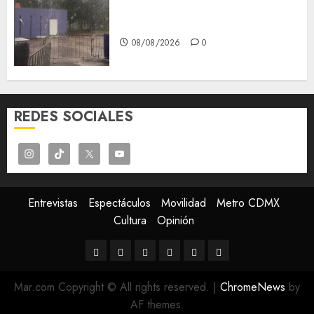
Tlaloque por aguacero del
viernes
08/08/2026
0
REDES SOCIALES
Entrevistas
Espectáculos
Movilidad
Metro CDMX
Cultura
Opinión
Entrevistas
Espectáculos
Movilidad
Metro
Cultura
Opinión
CDMX
Mar.com Copyright © All rights reserved.
|
ChromeNews
by
AF themes.