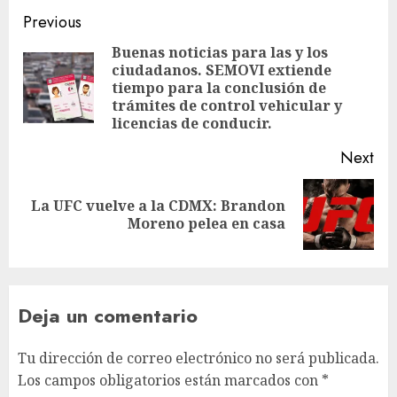
Post
Previous
navigation
Buenas noticias para las y los
ciudadanos. SEMOVI extiende
Pre
tiempo para la conclusión de
pos
trámites de control vehicular y
licencias de conducir.
Next
La UFC vuelve a la CDMX: Brandon
Next
Moreno pelea en casa
post:
Deja un comentario
Tu dirección de correo electrónico no será publicada.
Los campos obligatorios están marcados con
*