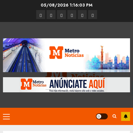
Skip
05/08/2026
1:16:04 PM
to
Entrevistas
Espectáculos
Movilidad
Metro
Cultura
Opinión
content
CDMX
Primary
Menu