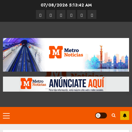
Skip
07/08/2026
5:13:42 AM
to
Entrevistas
Espectáculos
Movilidad
Metro
Cultura
Opinión
content
CDMX
Primary
Menu