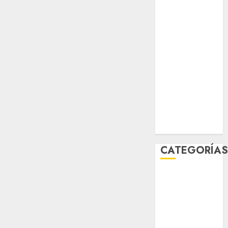
sport
STC
travel
UNAM
world
Zócalo
CATEGORÍA
Al Momento
Cultura
Deportes
El Rincón del
Opinólogo