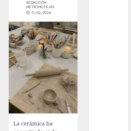
REDACCIÓN
Österreich –
METRONOTICIAS
Schritte und
11/02/2026
Methoden für
Einsteiger
Best OnlyFans
Woman Guide:
Premium
Content,
Privacy &
Mobile Access
¡Agárrate! Ya
viene el agua
en CDMX
Plaza
Tlaxcoaque se
convierte en
el hábitat de
La cerámica ha
la exposición