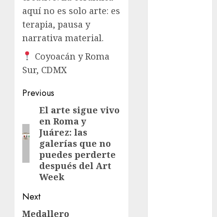
aquí no es solo arte: es
Al momento
terapia, pausa y
almomento
narrativa material.
Coyoacán y Roma
Arte
Sur, CDMX
Business
Post
Previous
CDMX
navigation
El arte sigue vivo
Previous
cine
en Roma y
post:
Juárez: las
cinema
galerías que no
puedes perderte
Clara
después del Art
Brugada
Week
Claudia
Next
Sheinbaum
Medallero
Next