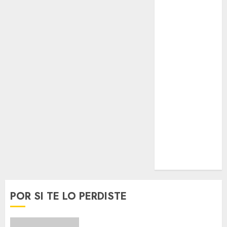
Espectáculos
Lifestyle
Lo Urbano
Metro CDMX
Metropoli
Movilidad
Nacionales
Opinión
Opinión
Tecnología
Videos
MetroNoticias
Viral
POR SI TE LO PERDISTE