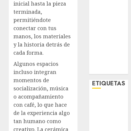
inicial hasta la pieza
Metro CDMX
terminada,
Metropoli
Movilidad
permitiéndote
Nacionales
conectar con tus
Opinión
manos, los materiales
Opinión
y la historia detrás de
Tecnología
cada forma.
Videos
MetroNoticias
Algunos espacios
Viral
incluso integran
momentos de
ETIQUETAS
socialización, música
o acompañamiento
Adrián
con café, lo que hace
Rubalcava
de la experiencia algo
Adrián
tan humano como
Rubalcava
Suárez
creativo. La cerámica