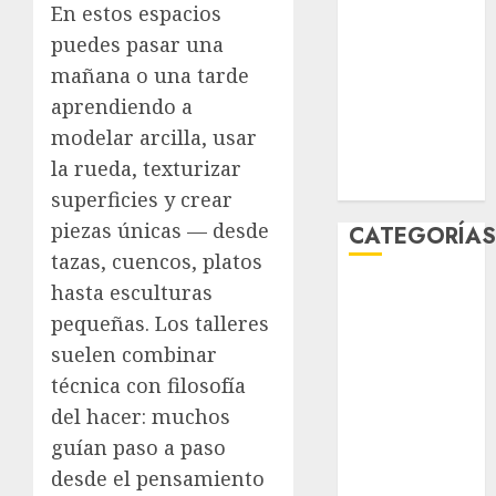
En estos espacios
enero 2026
puedes pasar una
diciembre
mañana o una tarde
2025
noviembre
aprendiendo a
2025
modelar arcilla, usar
marzo 2020
la rueda, texturizar
enero 2020
superficies y crear
piezas únicas — desde
CATEGORÍA
tazas, cuencos, platos
hasta esculturas
Al Momento
Cultura
pequeñas. Los talleres
Deportes
suelen combinar
El Rincón del
técnica con filosofía
Opinólogo
del hacer: muchos
Espectáculos
guían paso a paso
Lifestyle
desde el pensamiento
Lo Urbano