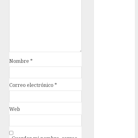
admisión
UNAM
Futbol
Gobierno
de mexico
health
Nombre
*
Lluvias
Línea 2
Correo electrónico
*
Met
metro
Web
metro
CDMX
Metrópoli