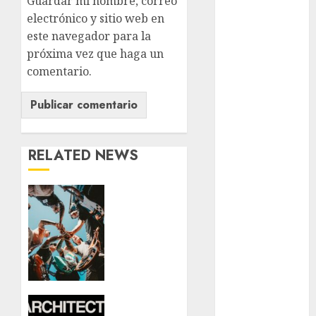
Guardar mi nombre, correo
electrónico y sitio web en
movilidad
este navegador para la
próxima vez que haga un
Movilidad
CDMX
comentario.
mundial
2026
México
RELATED NEWS
Música
Warped
nacionales
Tour
llega a
opinión
México
por
Partido
Verde
primera
vez: la
salud
nostalgia
Architects