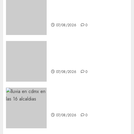
Glücksspiel Österreich –
Schritte und Methoden für
Einsteiger
07/08/2026
0
Best OnlyFans Woman Guide:
Premium Content, Privacy &
Mobile Access
07/08/2026
0
¡Agárrate! Ya viene el agua en
CDMX
07/08/2026
0