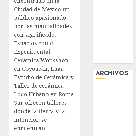
encontrado en la
“Ajolotes en el
Ciudad de México un
Corazón”
público apasionado
Aumentan
por las manualidades
multas de
con significado.
tránsito en
Espacios como
CDMX por
Experimental
ajuste de la
UMA
Ceramics Workshop
en Coyoacán, Luaa
ARCHIVOS
Estudio de Cerámica y
Taller de cerámica
agosto 2026
Lodo Urbano en Roma
julio 2026
Sur ofrecen talleres
junio 2026
donde la tierra y la
mayo 2026
abril 2026
intención se
marzo 2026
encuentran.
febrero 2026