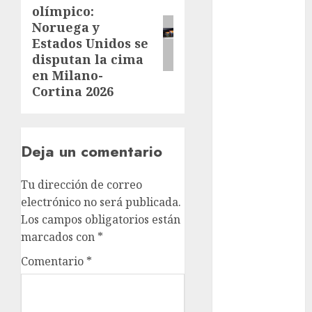
Clima
olímpico:
post:
Noruega y
Conciertos
Estados Unidos se
disputan la cima
conciertos
gratis
en Milano-
Cortina 2026
Congreso
CDMX
cultura
Deja un comentario
cultura
CDMX
Tu dirección de correo
electrónico no será publicada.
deportes
Los campos obligatorios están
marcados con
*
Edomex
Comentario
*
espectáculos
examen de