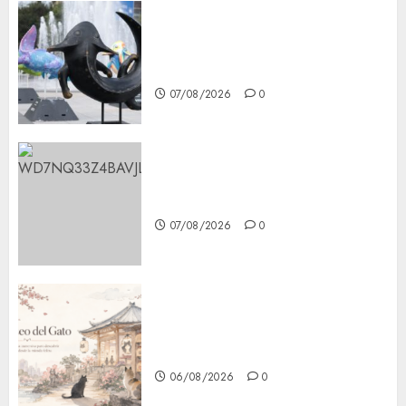
Plaza Tlaxcoaque se convierte
en el hábitat de la exposición
“Ajolotes en el Corazón”
07/08/2026
0
Aumentan multas de tránsito
en CDMX por ajuste de la UMA
07/08/2026
0
¿Amante de los michis?
Lánzate al Museo del Gato en
CDMX
06/08/2026
0