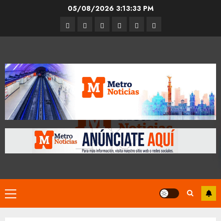
Skip
05/08/2026
3:13:34 PM
to
Entrevistas
Espectáculos
Movilidad
Metro
Cultura
Opinión
content
CDMX
Primary
Menu