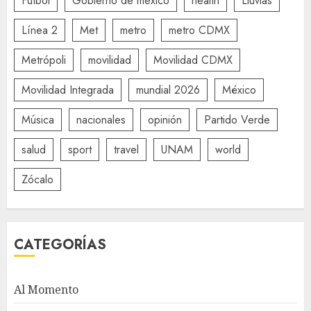
Futbol
Gobierno de mexico
health
Lluvias
Línea 2
Met
metro
metro CDMX
Metrópoli
movilidad
Movilidad CDMX
Movilidad Integrada
mundial 2026
México
Música
nacionales
opinión
Partido Verde
salud
sport
travel
UNAM
world
Zócalo
CATEGORÍAS
Al Momento