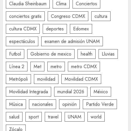
Claudia Sheinbaum
Clima
Conciertos
conciertos gratis
Congreso CDMX
cultura
cultura CDMX
deportes
Edomex
espectáculos
examen de admisión UNAM
Futbol
Gobierno de mexico
health
Lluvias
Línea 2
Met
metro
metro CDMX
Metrópoli
movilidad
Movilidad CDMX
Movilidad Integrada
mundial 2026
México
Música
nacionales
opinión
Partido Verde
salud
sport
travel
UNAM
world
Zócalo