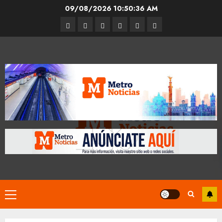
Skip
09/08/2026
10:50:37 AM
to
Entrevistas
Espectáculos
Movilidad
Metro
Cultura
Opinión
content
CDMX
Primary
Menu