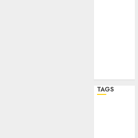
sport
STC
travel
UNAM
world
Zócalo
TAGS
Adrián
Rubalcava
Adrián
Rubalcava
Suárez