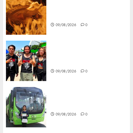
Santa Clara del Cobre celebra
60 años de su Feria Nacional
del Cobre
09/08/2026
0
Mötley Crüe convierte a San
Luis Potosí en la capital
roquera
09/08/2026
0
Arranca prueba piloto de dos
rutas locales en Tlalpan
09/08/2026
0