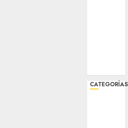
sport
STC
travel
UNAM
world
Zócalo
CATEGORÍA
Al Momento
Cultura
Deportes
El Rincón del
Opinólogo