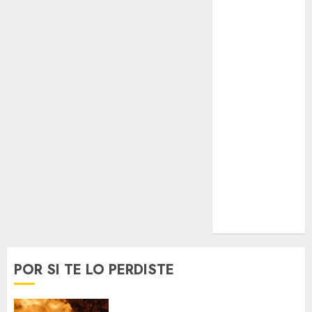
Espectáculos
Lifestyle
Lo Urbano
Metro CDMX
Metropoli
Movilidad
Nacionales
Opinión
Opinión
Tecnología
Videos
MetroNoticias
Viral
POR SI TE LO PERDISTE