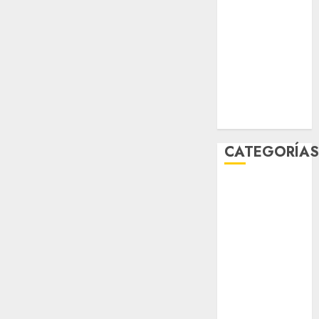
enero 2026
diciembre
2025
noviembre
2025
marzo 2020
enero 2020
CATEGORÍA
Al Momento
Cultura
Deportes
El Rincón del
Opinólogo
Espectáculos
Lifestyle
Lo Urbano