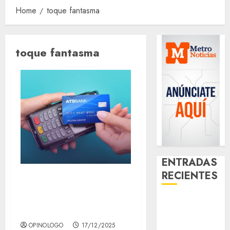
Home
toque fantasma
toque fantasma
ENTRADAS
RECIENTES
Cuidado Con el
Toque Fantasma,
Santa Clara
vacía tus cuentas
del Cobre
OPINOLOGO
17/12/2025
celebra 60