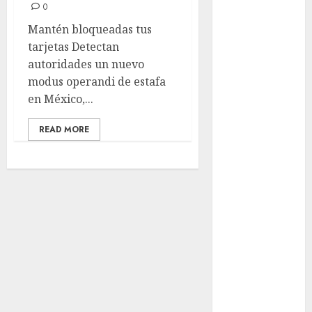
0
años de su
Mantén bloqueadas tus
Feria Nacional
tarjetas Detectan
del Cobre
autoridades un nuevo
Mötley Crüe
modus operandi de estafa
convierte a
en México,...
San Luis
Potosí en la
READ MORE
capital
roquera
Arranca
prueba piloto
de dos rutas
locales en
Tlalpan
Activó el
GCDMX Plan
Tlaloque por
aguacero del