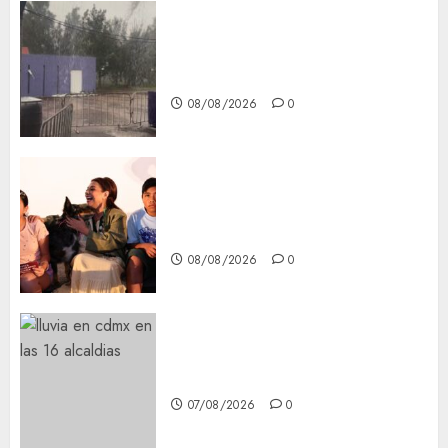
Activó el GCDMX Plan
Tlaloque por aguacero del
viernes
08/08/2026
0
Clara Brugada entregó 24 mil
becas para Uniformes y Útiles
Escolares a estudiantes
08/08/2026
0
¡Agárrate! Ya viene el agua en
CDMX
07/08/2026
0