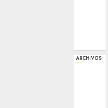
viernes
Clara Brugada
entregó 24 mil
becas para
Uniformes y
Útiles
Escolares a
estudiantes
ARCHIVOS
agosto 2026
julio 2026
junio 2026
mayo 2026
abril 2026
marzo 2026
febrero 2026