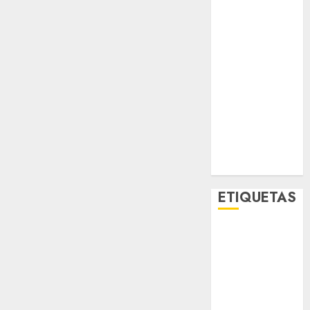
Metro CDMX
Metropoli
Movilidad
Nacionales
Opinión
Opinión
Tecnología
Videos
MetroNoticias
Viral
ETIQUETAS
Adrián
Rubalcava
Adrián
Rubalcava
Suárez