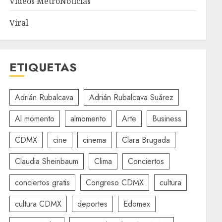
Videos MetroNoticias
Viral
ETIQUETAS
Adrián Rubalcava
Adrián Rubalcava Suárez
Al momento
almomento
Arte
Business
CDMX
cine
cinema
Clara Brugada
Claudia Sheinbaum
Clima
Conciertos
conciertos gratis
Congreso CDMX
cultura
cultura CDMX
deportes
Edomex