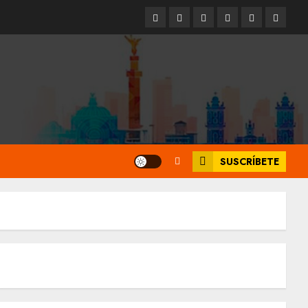
Entrevistas
Espectáculos
Movilidad
Metro
Cultura
Opinió
CDMX
SUSCRÍBETE