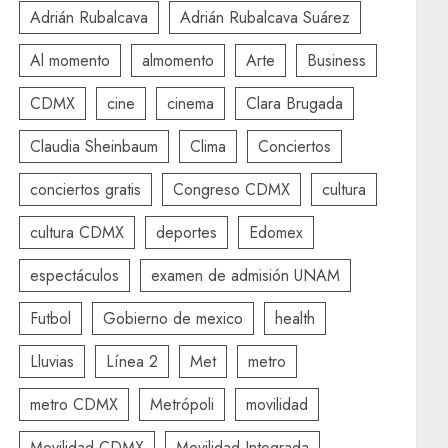
Adrián Rubalcava
Adrián Rubalcava Suárez
Al momento
almomento
Arte
Business
CDMX
cine
cinema
Clara Brugada
Claudia Sheinbaum
Clima
Conciertos
conciertos gratis
Congreso CDMX
cultura
cultura CDMX
deportes
Edomex
espectáculos
examen de admisión UNAM
Futbol
Gobierno de mexico
health
Lluvias
Línea 2
Met
metro
metro CDMX
Metrópoli
movilidad
Movilidad CDMX
Movilidad Integrada