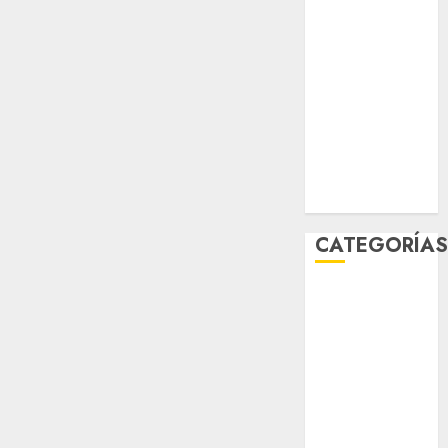
STC
travel
UNAM
world
Zócalo
CATEGORÍA
Al Momento
Cultura
Deportes
El Rincón del
Opinólogo
Espectáculos
Lifestyle