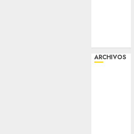
UMA
¿Amante de
los michis?
Lánzate al
Museo del
Gato en CDMX
ARCHIVOS
agosto 2026
julio 2026
junio 2026
mayo 2026
abril 2026
marzo 2026
febrero 2026
enero 2026
diciembre