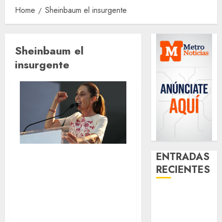
Home
Sheinbaum el insurgente
Sheinbaum el
insurgente
ENTRADAS
¡Excelente
RECIENTES
noticia, la
Presidenta
Best OnlyFans
Claudia
Woman Guide:
Sheinbaum
Premium