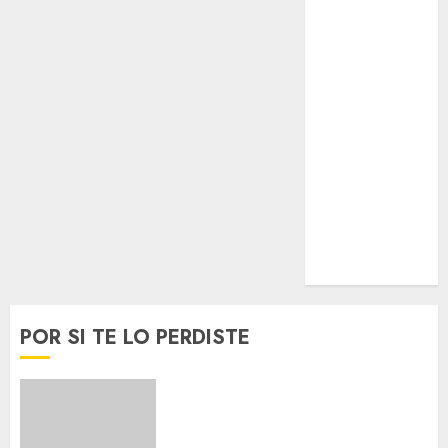
Lo Urbano
Metro CDMX
Metropoli
Movilidad
Nacionales
Opinión
Opinión
Tecnología
Videos
MetroNoticias
Viral
POR SI TE LO PERDISTE
Best OnlyFans Woman Guide:
Premium Content, Privacy &