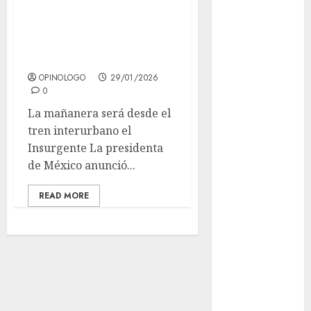
inaugura el tramo
Content,
Privacy &
final del tren el
Mobile Access
Insurgente!
¡Agárrate! Ya
OPINOLOGO
29/01/2026
viene el agua
0
en CDMX
La mañanera será desde el
Plaza
tren interurbano el
Tlaxcoaque se
Insurgente La presidenta
convierte en
de México anunció...
el hábitat de
la exposición
READ MORE
“Ajolotes en el
Corazón”
Aumentan
multas de
tránsito en
CDMX por
ajuste de la