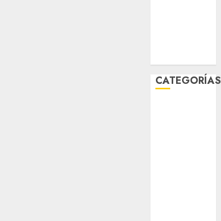
2025
noviembre
2025
marzo 2020
enero 2020
CATEGORÍA
Al Momento
Cultura
Deportes
El Rincón del
Opinólogo
Espectáculos
Lifestyle
Lo Urbano
Metro CDMX
Metropoli