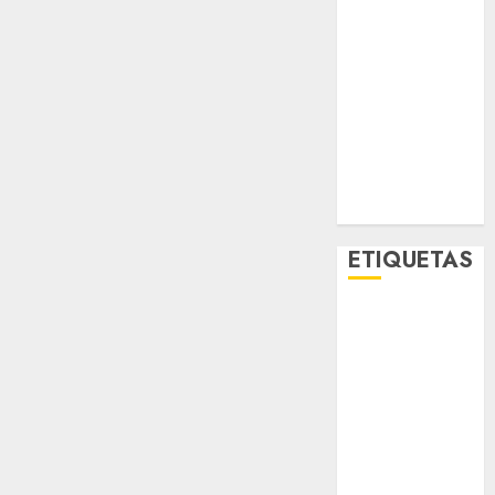
Movilidad
Nacionales
Opinión
Opinión
Tecnología
Videos
MetroNoticias
Viral
ETIQUETAS
Adrián
Rubalcava
Adrián
Rubalcava
Suárez
Al momento