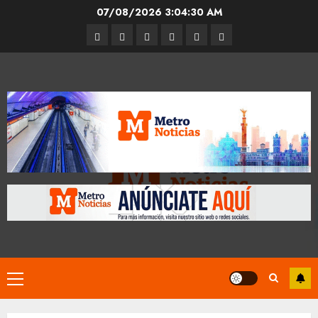
Skip
07/08/2026
3:04:30 AM
to
Entrevistas
Espectáculos
Movilidad
Metro
Cultura
Opinión
content
CDMX
Primary
Menu