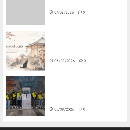
en CDMX por ajuste de la UMA
07/08/2026
0
¿Amante de los michis?
Lánzate al Museo del Gato en
CDMX
06/08/2026
0
Metro CDMX comparte
experiencias del programa
Salvemos Vidas con el Metro
de Chile
05/08/2026
0