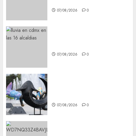
Mobile Access
07/08/2026
0
¡Agárrate! Ya viene el agua en
CDMX
07/08/2026
0
Plaza Tlaxcoaque se convierte
en el hábitat de la exposición
“Ajolotes en el Corazón”
07/08/2026
0
Aumentan multas de tránsito