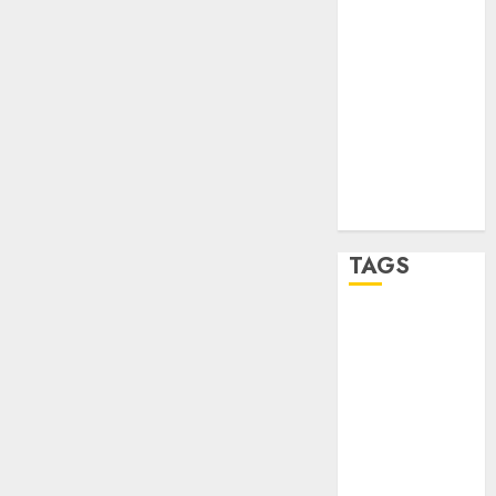
STC
travel
UNAM
world
Zócalo
TAGS
Adrián
Rubalcava
Adrián
Rubalcava
Suárez
Al momento