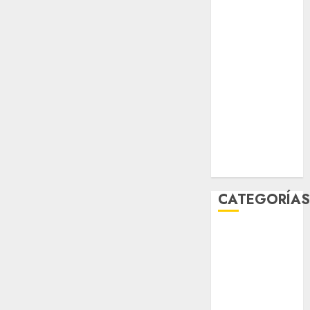
abril 2026
marzo 2026
febrero 2026
enero 2026
diciembre
2025
noviembre
2025
marzo 2020
enero 2020
CATEGORÍA
Al Momento
Cultura
Deportes
El Rincón del
Opinólogo