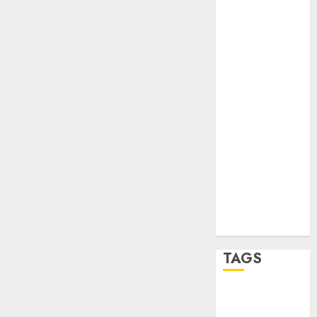
Verde
salud
sport
STC
travel
UNAM
world
Zócalo
TAGS
Adrián
Rubalcava