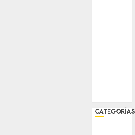
Verde
salud
sport
STC
travel
UNAM
world
Zócalo
CATEGORÍA
Al Momento
Cultura