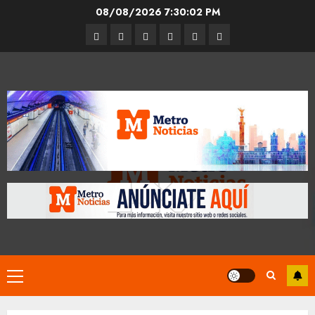
Skip
08/08/2026
7:30:03 PM
to
Entrevistas
Espectáculos
Movilidad
Metro
Cultura
Opinión
content
CDMX
Primary
Menu