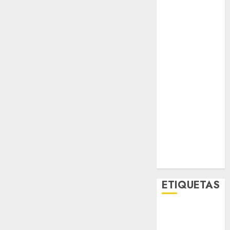
Espectáculos
Lifestyle
Lo Urbano
Metro CDMX
Metropoli
Movilidad
Nacionales
Opinión
Opinión
Tecnología
Videos
MetroNoticias
Viral
ETIQUETAS
Adrián
Rubalcava