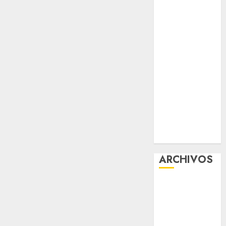
Free: Steps
and Methods
Casino Online
Android
Security
Guide:
Licensing,
Data
Protection &
Safe Play for
US Players
ARCHIVOS
agosto 2026
julio 2026
junio 2026
mayo 2026