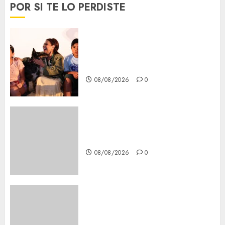
POR SI TE LO PERDISTE
Clara Brugada entregó 24 mil
becas para Uniformes y Útiles
Escolares a estudiantes
08/08/2026
0
Casino de Mâcon promo en
France : guide complet 2024
08/08/2026
0
Lac du Der casino : guide
complet du bonus de
bienvenue et des promotions