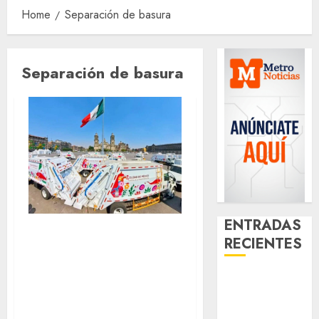
Home
Separación de basura
Separación de basura
ENTRADAS
Hay que separar la
RECIENTES
basura del
material
Clara Brugada
reciclable en la
entregó 24 mil
becas para