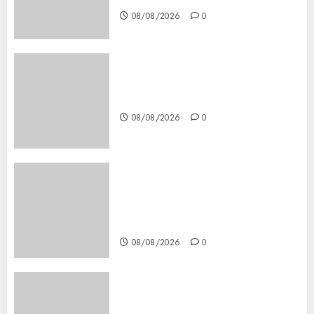
08/08/2026
0
Download 1xBet APK Free:
Steps and Methods
08/08/2026
0
Casino Online Android
Security Guide: Licensing,
Data Protection & Safe Play
for US Players
08/08/2026
0
Girls Only Fan Sign-Up Guide:
Secure, Simple Registration