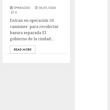
CDMX
Uniformes y
OPINOLOGO
06/01/2026
Útiles
0
Escolares a
Entran en operación 50
estudiantes
camiones para recolectar
Casino de
basura separada El
Mâcon promo
gobierno de la ciudad...
en France :
guide complet
READ MORE
2024
Lac du Der
casino : guide
complet du
bonus de
bienvenue et
des
promotions
Download
1xBet APK