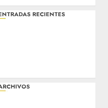
ENTRADAS RECIENTES
Girls Only Fan Sign-Up Guide: Secure, Simple
Registration Steps for a Premium Experience
Glücksspiel Österreich – Schritte und Methoden für
Einsteiger
Best OnlyFans Woman Guide: Premium Content,
Privacy & Mobile Access
¡Agárrate! Ya viene el agua en CDMX
Plaza Tlaxcoaque se convierte en el hábitat de la
exposición “Ajolotes en el Corazón”
ARCHIVOS
agosto 2026
ulio 2026