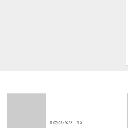
:
Glücksspiel Österreich –
Schritte und Methoden für
Einsteiger
07/08/2026
0