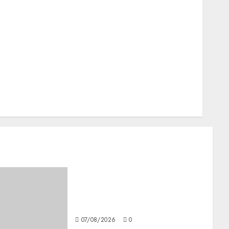
Metro CDMX
Metropoli
Movilidad
Nacionales
Opinión
Opinión
Tecnología
Videos MetroNoticias
Viral
Best OnlyFans Woman Guide:
Premium Content, Privacy &
Mobile Access
07/08/2026
0