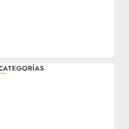
Línea 2
Met
metro
metro CDMX
Metrópoli
movilidad
Movilidad CDMX
mundial 2026
México
Música
nacionales
opinión
Partido Verde
salud
sport
STC
travel
UNAM
world
Zócalo
CATEGORÍAS
Al Momento
Cultura
Deportes
El Rincón del Opinólogo
Espectáculos
ifestyle
Lo Urbano