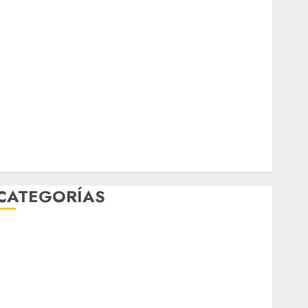
junio 2026
mayo 2026
abril 2026
marzo 2026
febrero 2026
enero 2026
diciembre 2025
noviembre 2025
marzo 2020
enero 2020
CATEGORÍAS
Al Momento
Cultura
Deportes
El Rincón del Opinólogo
Espectáculos