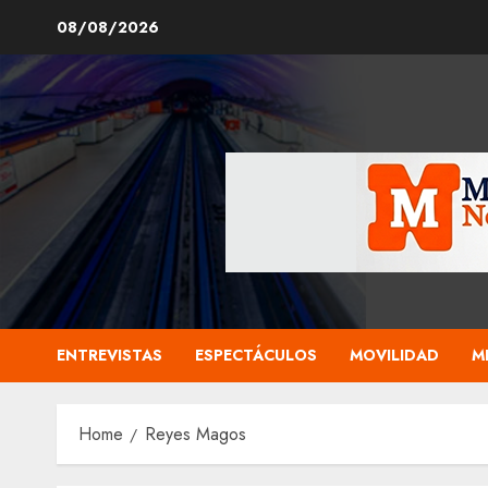
Skip
08/08/2026
to
content
ENTREVISTAS
ESPECTÁCULOS
MOVILIDAD
M
Home
Reyes Magos