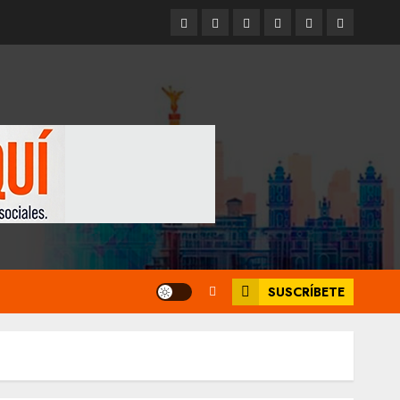
Entrevistas
Espectáculos
Movilidad
Metro
Cultura
Opinión
CDMX
SUSCRÍBETE