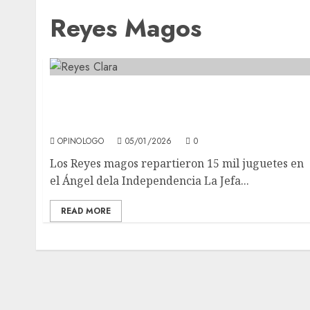
Reyes Magos
Con rosca monumental de 400 metros la
celebración del Día de Reyes en la Ciudad de
México
OPINOLOGO
05/01/2026
0
Los Reyes magos repartieron 15 mil juguetes en
el Ángel dela Independencia La Jefa...
READ MORE