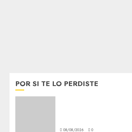
POR SI TE LO PERDISTE
Girls Only Fan Sign-Up Guide
Secure, Simple Registration
Steps for a Premium
Experience
08/08/2026
0