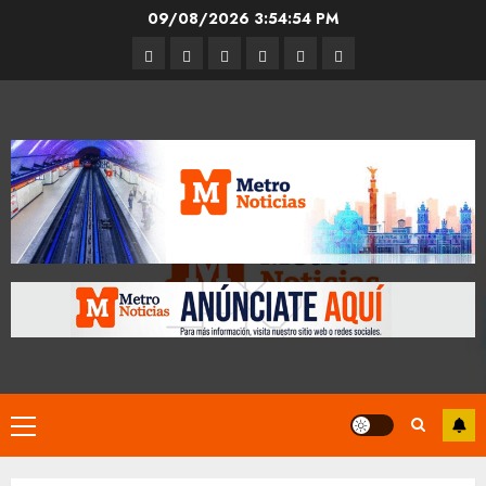
Skip
09/08/2026
3:54:55 PM
to
Entrevistas
Espectáculos
Movilidad
Metro
Cultura
Opinión
content
CDMX
Primary
Menu