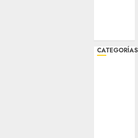
2025
noviembre
2025
marzo 2020
enero 2020
CATEGORÍA
Al Momento
Cultura
Deportes
El Rincón del
Opinólogo
Espectáculos
Lifestyle
Lo Urbano
Metro CDMX
Metropoli