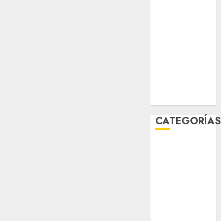
STC
travel
UNAM
world
Zócalo
CATEGORÍA
Al Momento
Cultura
Deportes
El Rincón del
Opinólogo
Espectáculos
Lifestyle