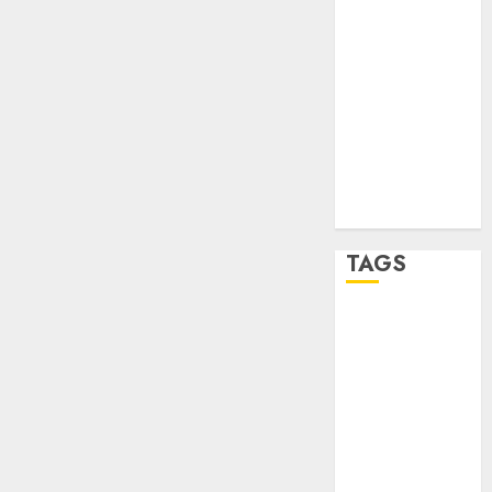
STC
travel
UNAM
world
Zócalo
TAGS
Adrián
Rubalcava
Adrián
Rubalcava
Suárez
Al momento