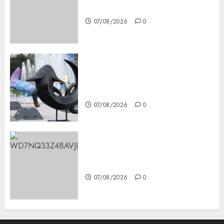
CDMX
07/08/2026
0
Plaza Tlaxcoaque se convierte
en el hábitat de la exposición
“Ajolotes en el Corazón”
07/08/2026
0
Aumentan multas de tránsito
en CDMX por ajuste de la UMA
07/08/2026
0