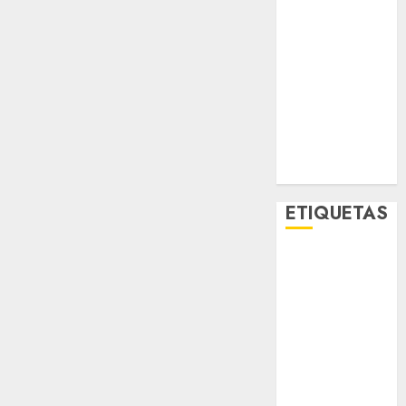
Movilidad
Nacionales
Opinión
Opinión
Tecnología
Videos
MetroNoticias
Viral
ETIQUETAS
Adrián
Rubalcava
Adrián
Rubalcava
Suárez
Al momento