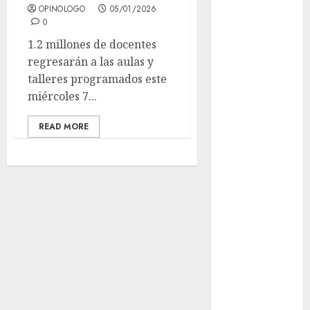
OPINOLOGO
05/01/2026
locales en
0
Tlalpan
1.2 millones de docentes
Activó el
regresarán a las aulas y
GCDMX Plan
talleres programados este
Tlaloque por
miércoles 7...
aguacero del
viernes
READ MORE
Clara Brugada
entregó 24 mil
becas para
Uniformes y
Útiles
Escolares a
estudiantes
¡Agárrate! Ya
viene el agua
en CDMX
Plaza