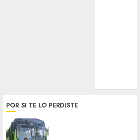
Lo Urbano
Metro CDMX
Metropoli
Movilidad
Nacionales
Opinión
Opinión
Tecnología
Videos
MetroNoticias
Viral
POR SI TE LO PERDISTE
Arranca prueba piloto de dos
rutas locales en Tlalpan