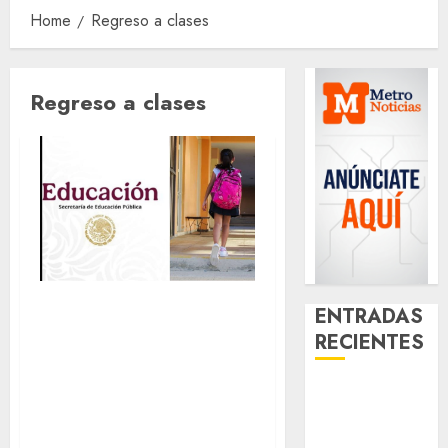
Home
Regreso a clases
Regreso a clases
El Próximo lunes
ENTRADAS
regresan a clases
RECIENTES
23 millones de
Arranca
alumnos en
prueba piloto
México
de dos rutas