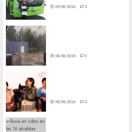
09/08/2026
0
Activó el GCDMX Plan
Tlaloque por aguacero del
viernes
08/08/2026
0
Clara Brugada entregó 24 mil
becas para Uniformes y Útiles
Escolares a estudiantes
08/08/2026
0
¡Agárrate! Ya viene el agua en