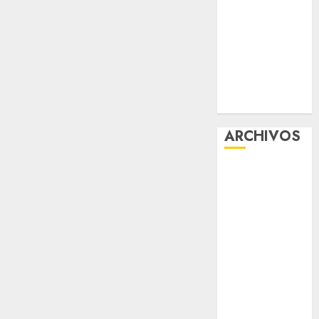
Tlaxcoaque se
convierte en
el hábitat de
la exposición
“Ajolotes en el
Corazón”
ARCHIVOS
agosto 2026
julio 2026
junio 2026
mayo 2026
abril 2026
marzo 2026
febrero 2026
enero 2026
diciembre