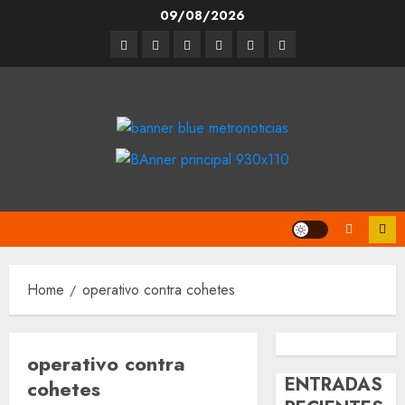
Skip
09/08/2026
to
Entrevistas
Espectáculos
Movilidad
Metro
Cultura
Opinión
content
CDMX
Home
operativo contra cohetes
operativo contra
ENTRADAS
cohetes