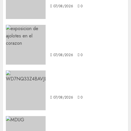
07/08/2026
0
Plaza Tlaxcoaque se convierte
en el hábitat de la exposición
“Ajolotes en el Corazón”
07/08/2026
0
Aumentan multas de tránsito
en CDMX por ajuste de la UMA
07/08/2026
0
¿Amante de los michis?