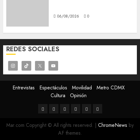
Lánzate al Museo del Gato en
CDMX
06/08/2026
0
REDES SOCIALES
Entrevistas
Espectáculos
Movilidad
Metro CDMX
Cultura
Opinión
Entrevistas
Espectáculos
Movilidad
Metro
Cultura
Opinión
CDMX
Mar.com Copyright © All rights reserved.
|
ChromeNews
by
AF themes.