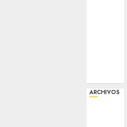
Tlaxcoaque se
convierte en
el hábitat de
la exposición
“Ajolotes en el
Corazón”
Aumentan
multas de
tránsito en
CDMX por
ajuste de la
UMA
ARCHIVOS
agosto 2026
julio 2026
junio 2026