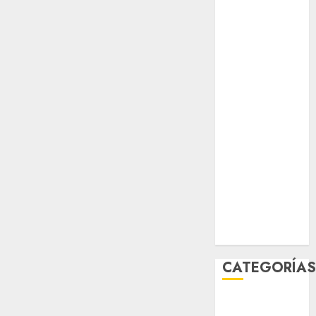
Partido
Verde
salud
sport
STC
travel
UNAM
world
Zócalo
CATEGORÍA
Al Momento