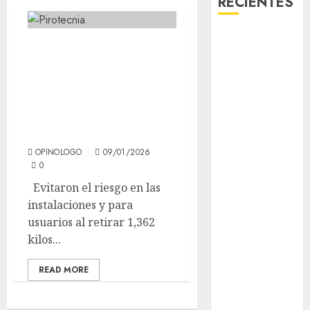
RECIENTES
Activó el
Operativo Cero
GCDMX Plan
Pirotecnia un
Tlaloque por
éxito en la
aguacero del
viernes
eguridad del
Clara Brugada
Metro
entregó 24 mil
OPINOLOGO
09/01/2026
becas para
0
Uniformes y
Evitaron el riesgo en las
Útiles
instalaciones y para
Escolares a
usuarios al retirar 1,362
estudiantes
kilos...
¡Agárrate! Ya
viene el agua
READ MORE
en CDMX
Plaza