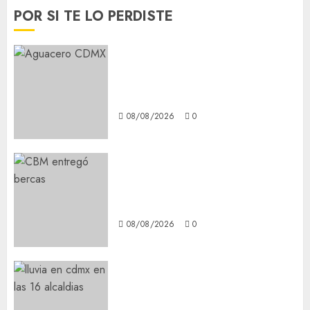
POR SI TE LO PERDISTE
Activó el GCDMX Plan
Tlaloque por aguacero del
viernes
08/08/2026
0
Clara Brugada entregó 24 mil
becas para Uniformes y Útiles
Escolares a estudiantes
08/08/2026
0
¡Agárrate! Ya viene el agua en
CDMX