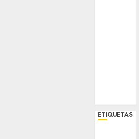
Espectáculos
Lifestyle
Lo Urbano
Metro CDMX
Metropoli
Movilidad
Nacionales
Opinión
Opinión
Tecnología
Videos
MetroNoticias
Viral
ETIQUETAS
Adrián
Rubalcava