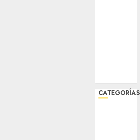
mayo 2026
abril 2026
marzo 2026
febrero 2026
enero 2026
diciembre
2025
noviembre
2025
marzo 2020
enero 2020
CATEGORÍA
Al Momento
Cultura
Deportes
El Rincón del
Opinólogo