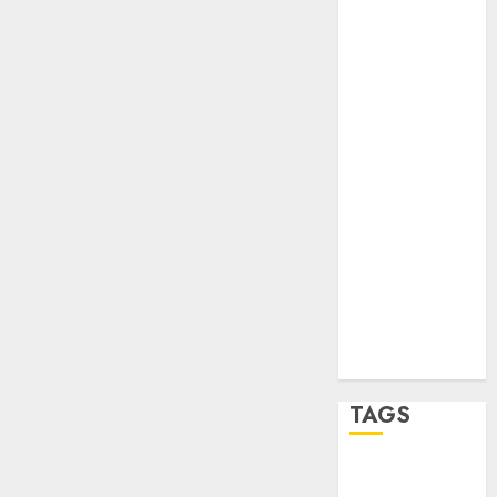
Partido
Verde
salud
sport
STC
travel
UNAM
world
Zócalo
TAGS
Adrián