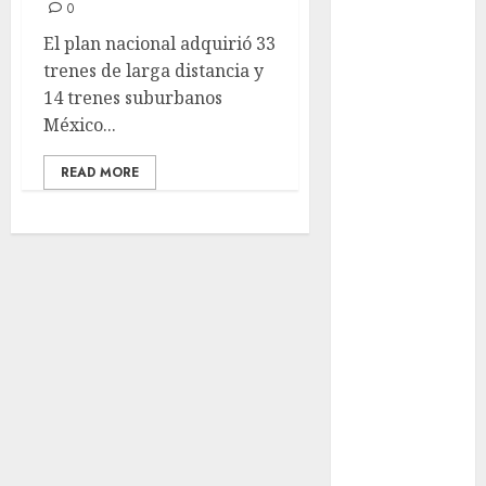
0
años de su
El plan nacional adquirió 33
Feria Nacional
trenes de larga distancia y
del Cobre
14 trenes suburbanos
Mötley Crüe
México...
convierte a
San Luis
READ MORE
Potosí en la
capital
roquera
Arranca
prueba piloto
de dos rutas
locales en
Tlalpan
Activó el
GCDMX Plan
Tlaloque por
aguacero del