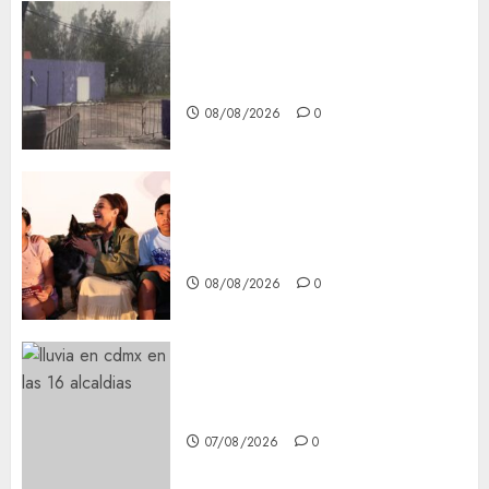
Activó el GCDMX Plan
Tlaloque por aguacero del
viernes
08/08/2026
0
Clara Brugada entregó 24 mil
becas para Uniformes y Útiles
Escolares a estudiantes
08/08/2026
0
¡Agárrate! Ya viene el agua en
CDMX
07/08/2026
0