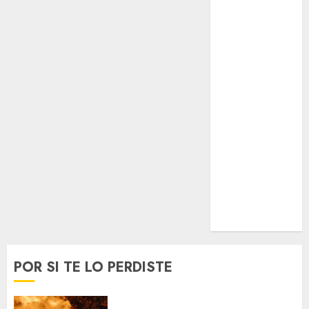
Espectáculos
Lifestyle
Lo Urbano
Metro CDMX
Metropoli
Movilidad
Nacionales
Opinión
Opinión
Tecnología
Videos
MetroNoticias
Viral
POR SI TE LO PERDISTE