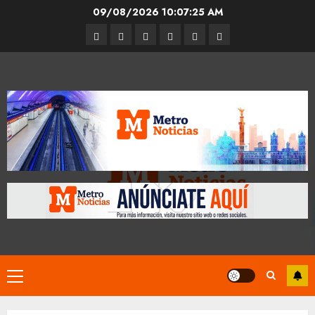
Skip
09/08/2026
10:07:26 AM
to
Entrevistas
Espectáculos
Movilidad
Metro
Cultura
Opinión
content
CDMX
Primary
Menu