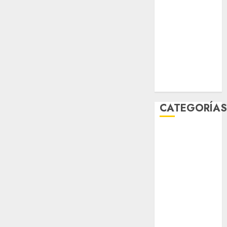
enero 2026
diciembre
2025
noviembre
2025
marzo 2020
enero 2020
CATEGORÍA
Al Momento
Cultura
Deportes
El Rincón del
Opinólogo
Espectáculos
Lifestyle
Lo Urbano