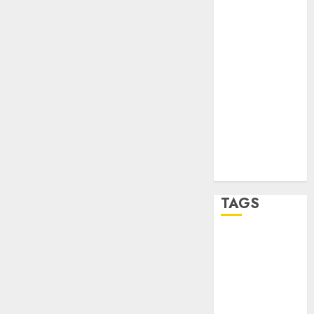
sport
STC
travel
UNAM
world
Zócalo
TAGS
Adrián
Rubalcava
Adrián
Rubalcava
Suárez