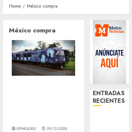
Home
México compra
México compra
Para continuar
ENTRADAS
con el plan de
RECIENTES
trenes en México
compra unidades
Santa Clara
nuevas
del Cobre
OPINOLOGO
29/12/2025
celebra 60