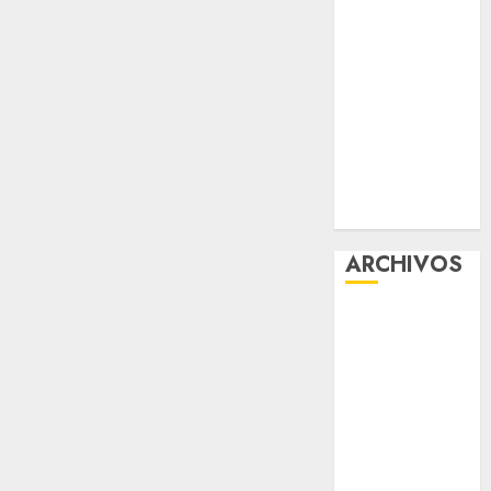
viernes
Clara Brugada
entregó 24 mil
becas para
Uniformes y
Útiles
Escolares a
estudiantes
ARCHIVOS
agosto 2026
julio 2026
junio 2026
mayo 2026
abril 2026
marzo 2026
febrero 2026