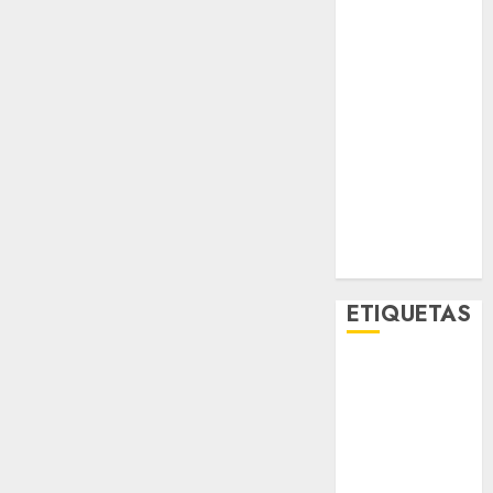
Metro CDMX
Metropoli
Movilidad
Nacionales
Opinión
Opinión
Tecnología
Videos
MetroNoticias
Viral
ETIQUETAS
Adrián
Rubalcava
Adrián
Rubalcava
Suárez