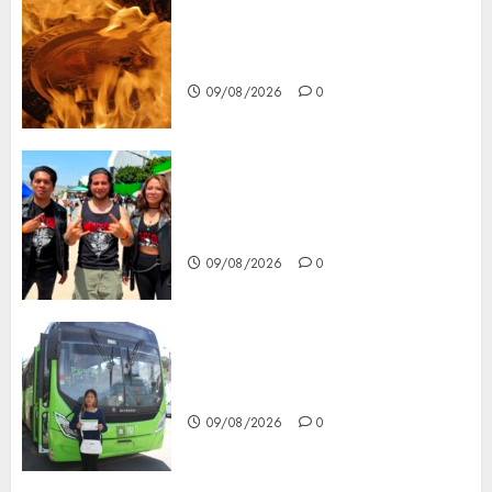
Santa Clara del Cobre celebra
60 años de su Feria Nacional
del Cobre
09/08/2026
0
Mötley Crüe convierte a San
Luis Potosí en la capital
roquera
09/08/2026
0
Arranca prueba piloto de dos
rutas locales en Tlalpan
09/08/2026
0