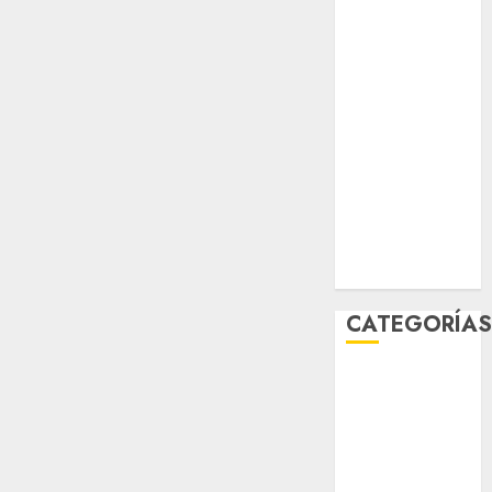
sport
STC
travel
UNAM
world
Zócalo
CATEGORÍA
Al Momento
Cultura
Deportes
El Rincón del
Opinólogo