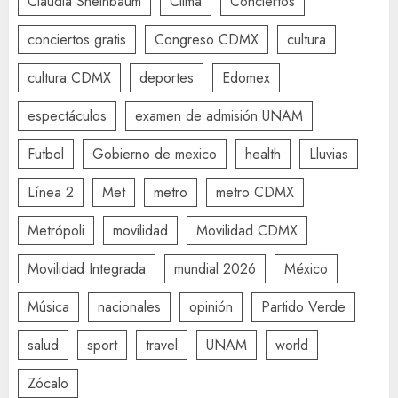
Claudia Sheinbaum
Clima
Conciertos
conciertos gratis
Congreso CDMX
cultura
cultura CDMX
deportes
Edomex
espectáculos
examen de admisión UNAM
Futbol
Gobierno de mexico
health
Lluvias
Línea 2
Met
metro
metro CDMX
Metrópoli
movilidad
Movilidad CDMX
Movilidad Integrada
mundial 2026
México
Música
nacionales
opinión
Partido Verde
salud
sport
travel
UNAM
world
Zócalo