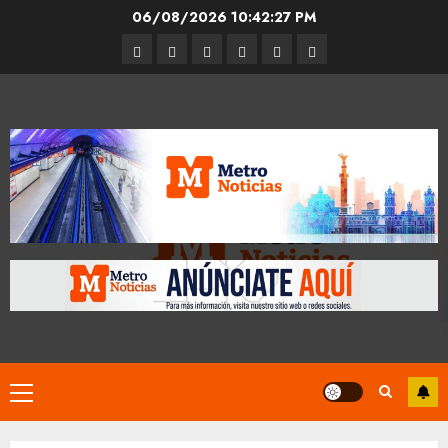
Skip
06/08/2026
10:42:28 PM
to
Entrevistas
Espectáculos
Movilidad
Metro
Cultura
Opinión
content
CDMX
Primary
Menu