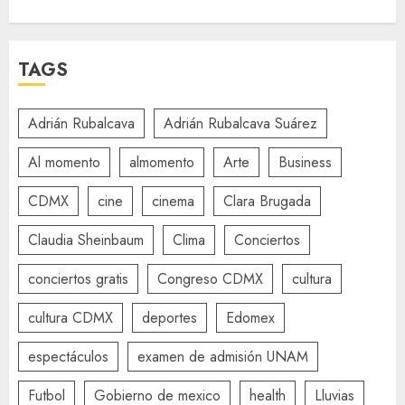
TAGS
Adrián Rubalcava
Adrián Rubalcava Suárez
Al momento
almomento
Arte
Business
CDMX
cine
cinema
Clara Brugada
Claudia Sheinbaum
Clima
Conciertos
conciertos gratis
Congreso CDMX
cultura
cultura CDMX
deportes
Edomex
espectáculos
examen de admisión UNAM
Futbol
Gobierno de mexico
health
Lluvias