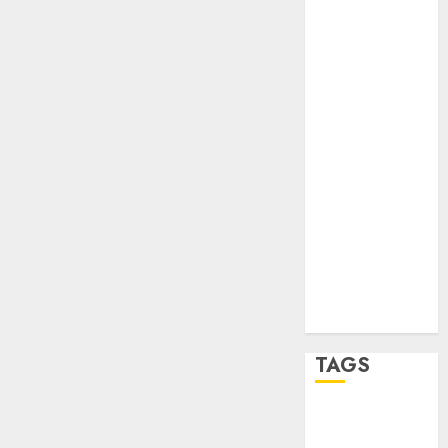
Verde
salud
sport
STC
travel
UNAM
world
Zócalo
TAGS
Adrián
Rubalcava