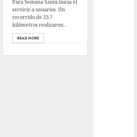
Para Semana Santa inicia el
and Methods
servicio a usuarios. Un
Casino Online
recorrido de 23.7
Android
kilómetros realizaron...
Security
Guide:
READ MORE
Licensing,
Data
Protection &
Safe Play for
US Players
Girls Only Fan
Sign-Up
Guide: Secure,
Simple
Registration
Steps for a
Premium
Experience