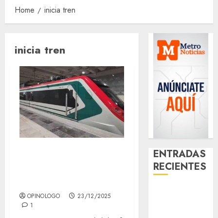
Home
inicia tren
inicia tren
Inician prueba del
ENTRADAS
RECIENTES
tren AIFA –
Lechería
Download
OPINOLOGO
23/12/2025
1xBet APK
1
Free: Steps