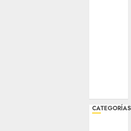
Verde
salud
sport
STC
travel
UNAM
world
Zócalo
CATEGORÍA
Al Momento
Cultura