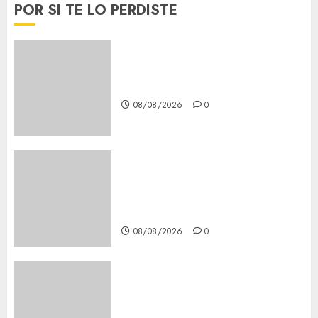
POR SI TE LO PERDISTE
Download 1xBet APK Free:
Steps and Methods
08/08/2026
0
Casino Online Android
Security Guide: Licensing,
Data Protection & Safe Play
for US Players
08/08/2026
0
Girls Only Fan Sign-Up Guide:
Secure, Simple Registration
Steps for a Premium