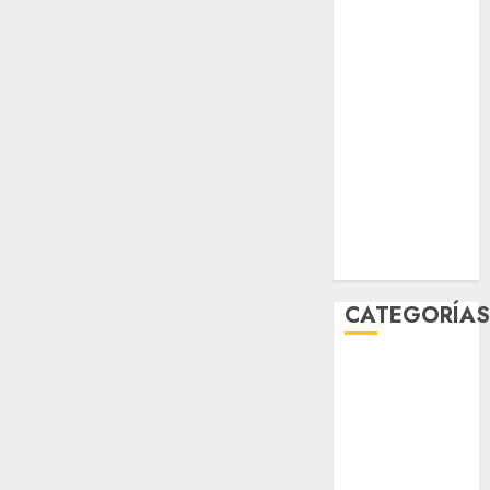
abril 2026
marzo 2026
febrero 2026
enero 2026
diciembre
2025
noviembre
2025
marzo 2020
enero 2020
CATEGORÍA
Al Momento
Cultura
Deportes
El Rincón del
Opinólogo