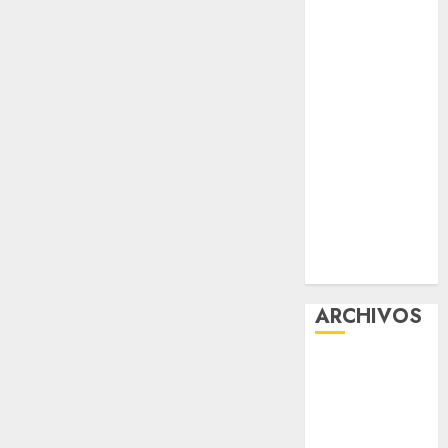
Glücksspiel
Österreich –
Schritte und
Methoden für
Einsteiger
Best OnlyFans
Woman Guide:
Premium
Content,
Privacy &
Mobile Access
ARCHIVOS
agosto 2026
julio 2026
junio 2026
mayo 2026