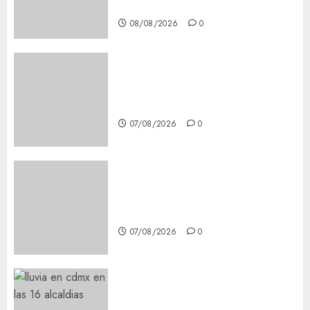
Experience
08/08/2026
0
Glücksspiel Österreich –
Schritte und Methoden für
Einsteiger
07/08/2026
0
Best OnlyFans Woman Guide:
Premium Content, Privacy &
Mobile Access
07/08/2026
0
¡Agárrate! Ya viene el agua en