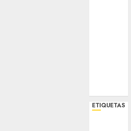
Espectáculos
Lifestyle
Lo Urbano
Metro CDMX
Metropoli
Movilidad
Nacionales
Opinión
Opinión
Tecnología
Videos
MetroNoticias
Viral
ETIQUETAS
Adrián
Rubalcava