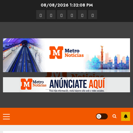
Skip
08/08/2026
1:32:08 PM
to
Entrevistas
Espectáculos
Movilidad
Metro
Cultura
Opinión
content
CDMX
Primary
Menu