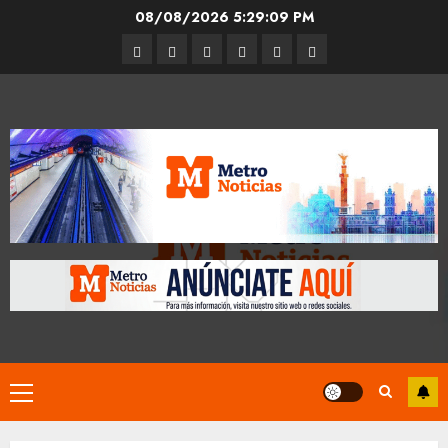
Skip
08/08/2026
5:29:10 PM
to
Entrevistas
Espectáculos
Movilidad
Metro
Cultura
Opinión
content
CDMX
Primary
Menu