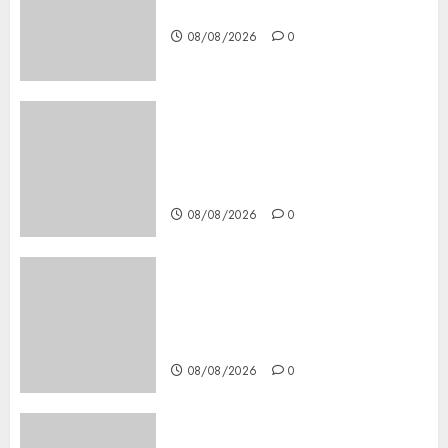
Steps and Methods
08/08/2026
0
Casino Online Android
Security Guide: Licensing,
Data Protection & Safe Play
for US Players
08/08/2026
0
Girls Only Fan Sign-Up Guide:
Secure, Simple Registration
Steps for a Premium
Experience
08/08/2026
0
Glücksspiel Österreich –