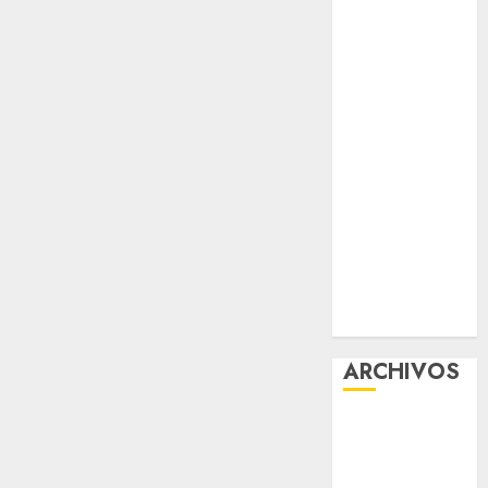
Data
Protection &
Safe Play for
US Players
Girls Only Fan
Sign-Up
Guide: Secure,
Simple
Registration
Steps for a
Premium
Experience
ARCHIVOS
agosto 2026
julio 2026
junio 2026