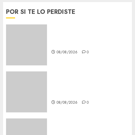
POR SI TE LO PERDISTE
Casino de Mâcon promo en
France : guide complet 2024
08/08/2026
0
Lac du Der casino : guide
complet du bonus de
bienvenue et des promotions
08/08/2026
0
Download 1xBet APK Free: