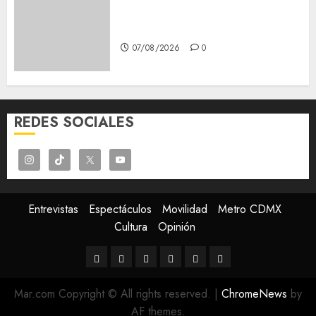
Schritte und Methoden für
Einsteiger
07/08/2026
0
REDES SOCIALES
Entrevistas
Espectáculos
Movilidad
Metro CDMX
Cultura
Opinión
Entrevistas
Espectáculos
Movilidad
Metro
Cultura
Opinión
CDMX
Mar.com Copyright © All rights reserved.
|
ChromeNews
by
AF themes.