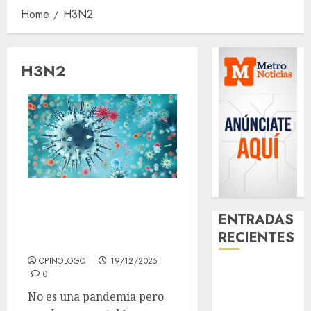
Home
H3N2
H3N2
La vacuna contra
la influenza en
ENTRADAS
RECIENTES
México es segura
OPINOLOGO
19/12/2025
Casino de
0
Mâcon promo
No es una pandemia pero
en France :