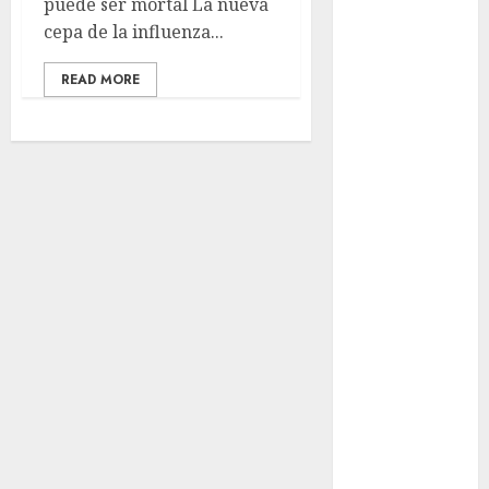
puede ser mortal La nueva
guide complet
cepa de la influenza...
2024
Lac du Der
READ MORE
casino : guide
complet du
bonus de
bienvenue et
des
promotions
Download
1xBet APK
Free: Steps
and Methods
Casino Online
Android
Security
Guide:
Licensing,