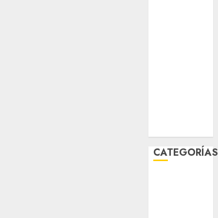
mayo 2026
abril 2026
marzo 2026
febrero 2026
enero 2026
diciembre
2025
noviembre
2025
marzo 2020
enero 2020
CATEGORÍA
Al Momento
Cultura
Deportes
El Rincón del