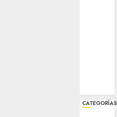
Partido
Verde
salud
sport
STC
travel
UNAM
world
Zócalo
CATEGORÍA
Al Momento