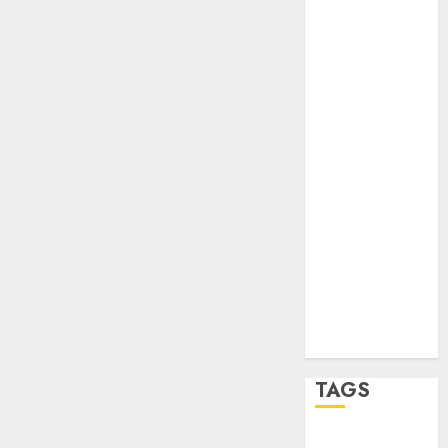
Partido
Verde
salud
sport
STC
travel
UNAM
world
Zócalo
TAGS