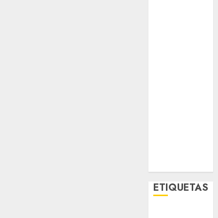
Opinólogo
Espectáculos
Lifestyle
Lo Urbano
Metro CDMX
Metropoli
Movilidad
Nacionales
Opinión
Opinión
Tecnología
Videos
MetroNoticias
Viral
ETIQUETAS
Adrián