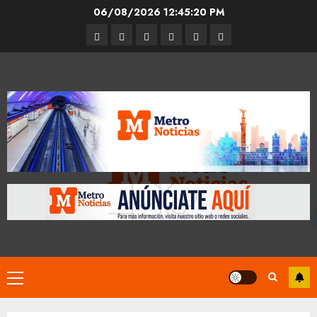
Skip
06/08/2026
12:45:21 PM
to
Entrevistas
Espectáculos
Movilidad
Metro
Cultura
Opinión
content
CDMX
Primary
Menu