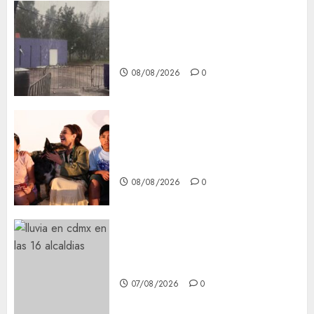
Activó el GCDMX Plan
Tlaloque por aguacero del
viernes
08/08/2026
0
Clara Brugada entregó 24 mil
becas para Uniformes y Útiles
Escolares a estudiantes
08/08/2026
0
¡Agárrate! Ya viene el agua en
CDMX
07/08/2026
0