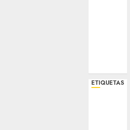
Metro CDMX
Metropoli
Movilidad
Nacionales
Opinión
Opinión
Tecnología
Videos
MetroNoticias
Viral
ETIQUETAS
Adrián
Rubalcava
Adrián
Rubalcava
Suárez