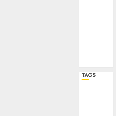
sport
STC
travel
UNAM
world
Zócalo
TAGS
Adrián
Rubalcava
Adrián
Rubalcava
Suárez