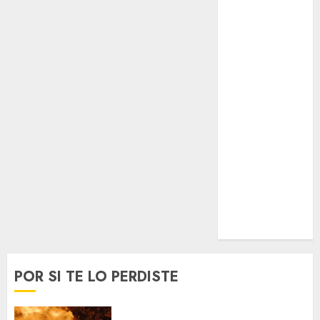
Espectáculos
Lifestyle
Lo Urbano
Metro CDMX
Metropoli
Movilidad
Nacionales
Opinión
Opinión
Tecnología
Videos
MetroNoticias
Viral
POR SI TE LO PERDISTE