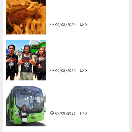
Santa Clara del Cobre celebra
60 años de su Feria Nacional
del Cobre
09/08/2026
0
Mötley Crüe convierte a San
Luis Potosí en la capital
roquera
09/08/2026
0
Arranca prueba piloto de dos
rutas locales en Tlalpan
09/08/2026
0