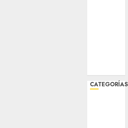
sport
STC
travel
UNAM
world
Zócalo
CATEGORÍA
Al Momento
Cultura
Deportes
El Rincón del
Opinólogo