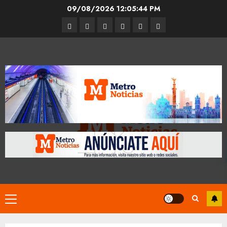
Skip
09/08/2026
12:05:45 PM
to
Entrevistas
Espectáculos
Movilidad
Metro
Cultura
Opinión
content
CDMX
Primary
Menu