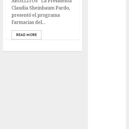
ABUELITOS La Presidenta
años de su
Claudia Sheinbaum Pardo,
Feria Nacional
presentó el programa
del Cobre
Farmacias del...
Mötley Crüe
convierte a
READ MORE
San Luis
Potosí en la
capital
roquera
Arranca
prueba piloto
de dos rutas
locales en
Tlalpan
Activó el
GCDMX Plan
Tlaloque por
aguacero del