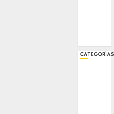
enero 2026
diciembre
2025
noviembre
2025
marzo 2020
enero 2020
CATEGORÍA
Al Momento
Cultura
Deportes
El Rincón del
Opinólogo
Espectáculos
Lifestyle
Lo Urbano