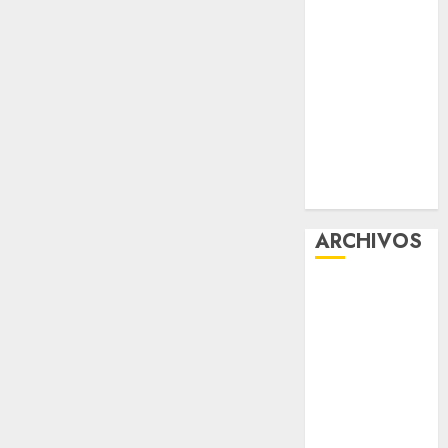
viernes
Clara Brugada
entregó 24 mil
becas para
Uniformes y
Útiles
Escolares a
estudiantes
ARCHIVOS
agosto 2026
julio 2026
junio 2026
mayo 2026
abril 2026
marzo 2026
febrero 2026