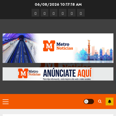
Skip
06/08/2026
10:17:19 AM
to
Entrevistas
Espectáculos
Movilidad
Metro
Cultura
Opinión
content
CDMX
Primary
Menu