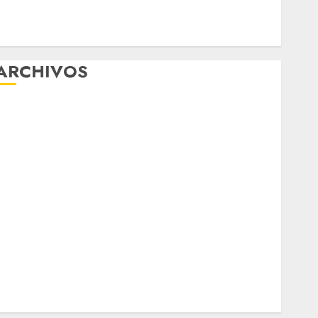
mejorar la salud de los mexicanos
Clara Brugada anuncia las líneas 4, 5 y 6 del
Cablebús
ARCHIVOS
agosto 2026
ulio 2026
junio 2026
mayo 2026
abril 2026
marzo 2026
febrero 2026
enero 2026
diciembre 2025
noviembre 2025
marzo 2020
enero 2020