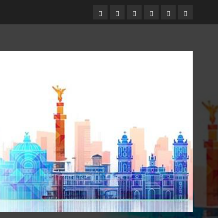
Entrevistas
Espectáculos
Movilidad
Metro
Cultura
Opinión
CDMX