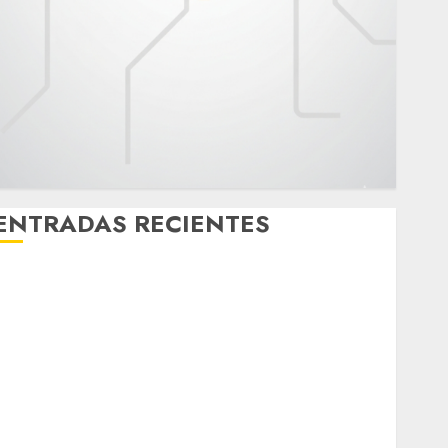
ENTRADAS RECIENTES
¿Amante de los michis? Lánzate al Museo del Gato
en CDMX
Metro CDMX comparte experiencias del programa
Salvemos Vidas con el Metro de Chile
CDMX reforzará protección del patrimonio familiar;
anuncian nuevas acciones contra el despojo
Diagnóstico oportuno y prevención, ejes para