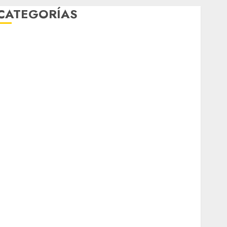
CATEGORÍAS
Al Momento
Cultura
Deportes
El Rincón del Opinólogo
Espectáculos
ifestyle
Lo Urbano
Metro CDMX
Metropoli
Movilidad
Nacionales
Opinión
Opinión
Tecnología
Videos MetroNoticias