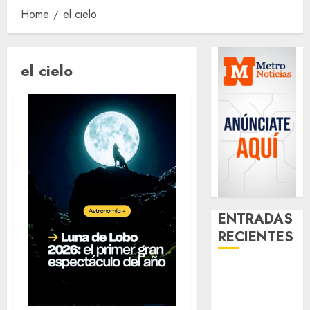
Home
el cielo
el cielo
ENTRADAS
RECIENTES
¿Amante de
los michis?
Lánzate al