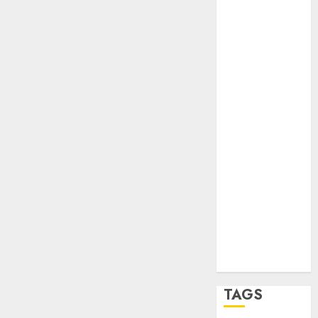
opinión
Partido
Verde
salud
sport
STC
travel
UNAM
world
Zócalo
TAGS