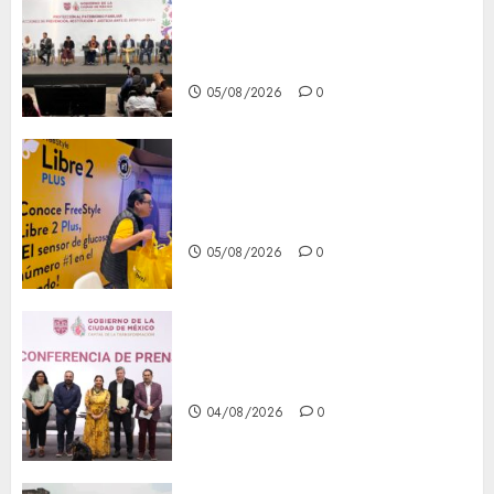
del patrimonio familiar;
anuncian nuevas acciones
contra el despojo
05/08/2026
0
Diagnóstico oportuno y
prevención, ejes para mejorar
la salud de los mexicanos
05/08/2026
0
Clara Brugada anuncia las
líneas 4, 5 y 6 del Cablebús
04/08/2026
0