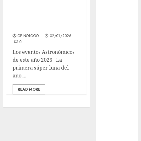
Museo del
El cielo nocturno
Gato en CDMX
de 2026 será
Metro CDMX
increíble.
comparte
OPINOLOGO
02/01/2026
experiencias
0
del programa
Los eventos Astronómicos
Salvemos
de este año 2026 La
Vidas con el
primera súper luna del
Metro de
año,...
Chile
CDMX
READ MORE
reforzará
protección del
patrimonio
familiar;
anuncian
nuevas
acciones