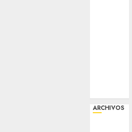
contra el
despojo
Diagnóstico
oportuno y
prevención,
ejes para
mejorar la
salud de los
mexicanos
Clara Brugada
anuncia las
líneas 4, 5 y 6
del Cablebús
ARCHIVOS
agosto 2026
julio 2026