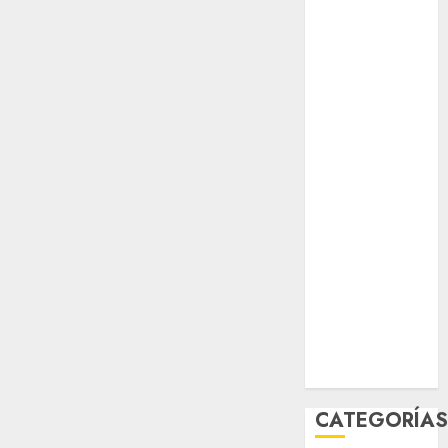
opinión
Partido
Verde
salud
sport
STC
travel
UNAM
world
Zócalo
CATEGORÍA