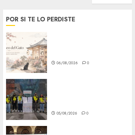
POR SI TE LO PERDISTE
¿Amante de los michis?
Lánzate al Museo del Gato en
CDMX
06/08/2026
0
Metro CDMX comparte
experiencias del programa
Salvemos Vidas con el Metro
de Chile
05/08/2026
0
CDMX reforzará protección