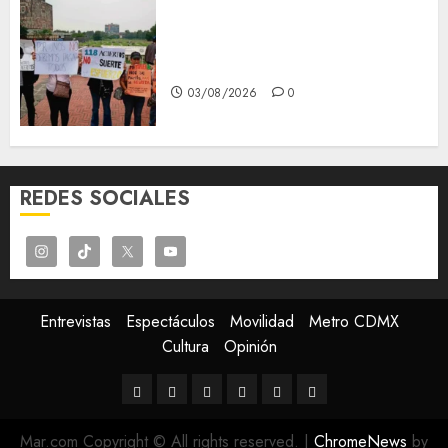
Aspirantes de la UNAM se
oponen al examen de control,
se manifiestan en Rectoría
03/08/2026
0
REDES SOCIALES
Entrevistas
Espectáculos
Movilidad
Metro CDMX
Cultura
Opinión
Entrevistas
Espectáculos
Movilidad
Metro
Cultura
Opinión
CDMX
Mar.com Copyright © All rights reserved.
|
ChromeNews
by