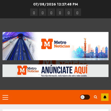
Skip
07/08/2026
12:27:49 PM
to
Entrevistas
Espectáculos
Movilidad
Metro
Cultura
Opinión
content
CDMX
Primary
Menu