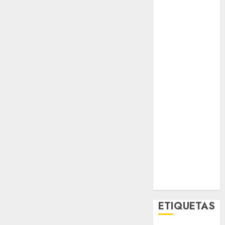
El Rincón del
Opinólogo
Espectáculos
Lifestyle
Lo Urbano
Metro CDMX
Metropoli
Movilidad
Nacionales
Opinión
Opinión
Tecnología
Videos
MetroNoticias
Viral
ETIQUETAS