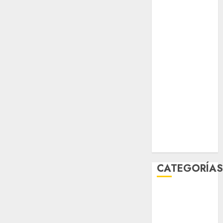
junio 2026
mayo 2026
abril 2026
marzo 2026
febrero 2026
enero 2026
diciembre
2025
noviembre
2025
marzo 2020
enero 2020
CATEGORÍA
Al Momento
Cultura
Deportes