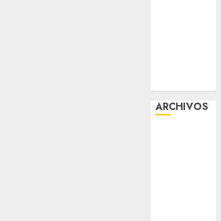
Corazón”
Aumentan
multas de
tránsito en
CDMX por
ajuste de la
UMA
ARCHIVOS
agosto 2026
julio 2026
junio 2026
mayo 2026
abril 2026
marzo 2026
febrero 2026
enero 2026