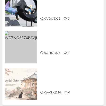
Plaza Tlaxcoaque se convierte
en el hábitat de la exposición
“Ajolotes en el Corazón”
07/08/2026
0
Aumentan multas de tránsito
en CDMX por ajuste de la UMA
07/08/2026
0
¿Amante de los michis?
Lánzate al Museo del Gato en
CDMX
06/08/2026
0