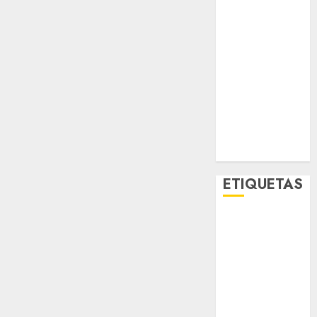
Metropoli
Movilidad
Nacionales
Opinión
Opinión
Tecnología
Videos
MetroNoticias
Viral
ETIQUETAS
Adrián
Rubalcava
Adrián
Rubalcava
Suárez