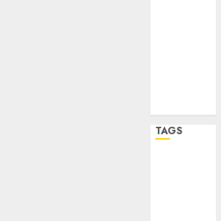
STC
travel
UNAM
world
Zócalo
TAGS
Adrián
Rubalcava
Adrián
Rubalcava
Suárez