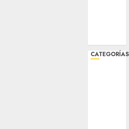
diciembre
2025
noviembre
2025
marzo 2020
enero 2020
CATEGORÍA
Al Momento
Cultura
Deportes
El Rincón del
Opinólogo
Espectáculos
Lifestyle
Lo Urbano
Metro CDMX