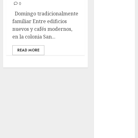
0
aguacero del
viernes
Domingo tradicionalmente
Clara Brugada
familiar Entre edificios
entregó 24 mil
nuevos y cafés modernos,
becas para
en la colonia San...
Uniformes y
READ MORE
Útiles
Escolares a
estudiantes
¡Agárrate! Ya
viene el agua
en CDMX
Plaza
Tlaxcoaque se
convierte en
el hábitat de
la exposición
“Ajolotes en el