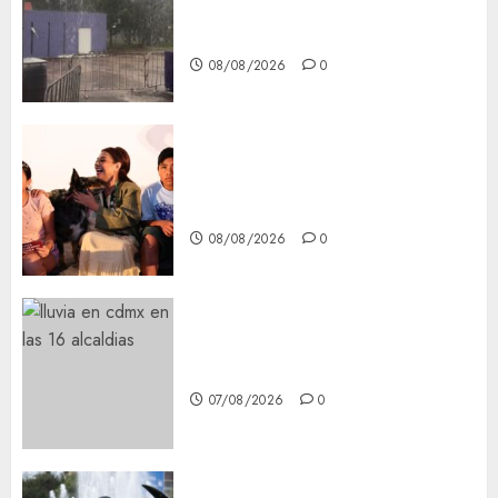
Tlaloque por aguacero del
viernes
08/08/2026
0
Clara Brugada entregó 24 mil
becas para Uniformes y Útiles
Escolares a estudiantes
08/08/2026
0
¡Agárrate! Ya viene el agua en
CDMX
07/08/2026
0