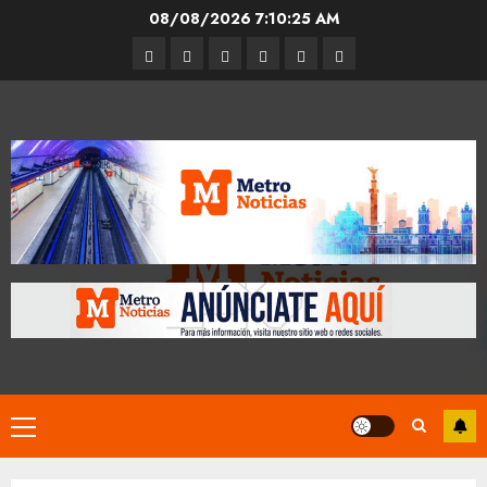
Skip
08/08/2026
7:10:25 AM
to
Entrevistas
Espectáculos
Movilidad
Metro
Cultura
Opinión
content
CDMX
Primary
Menu