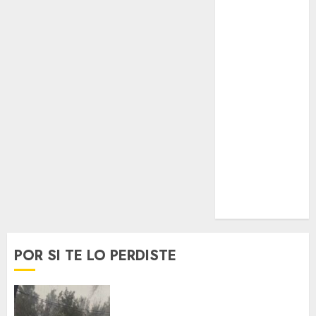
Lifestyle
Lo Urbano
Metro CDMX
Metropoli
Movilidad
Nacionales
Opinión
Opinión
Tecnología
Videos
MetroNoticias
Viral
POR SI TE LO PERDISTE
Activó el GCDMX Plan