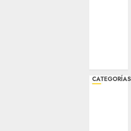
sport
STC
travel
UNAM
world
Zócalo
CATEGORÍA
Al Momento
Cultura
Deportes
El Rincón del
Opinólogo
Espectáculos