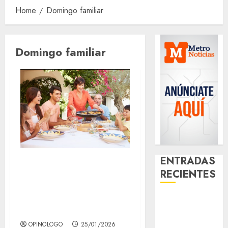
Home
Domingo familiar
Domingo familiar
ENTRADAS
Metro Patriotismo
RECIENTES
Casa Lulú:
domingos que no
Activó el
se olvidan
GCDMX Plan
Tlaloque por
OPINOLOGO
25/01/2026