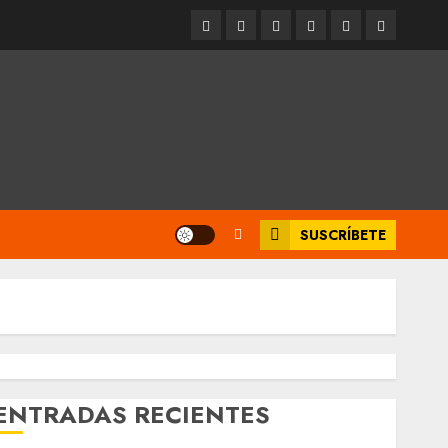
Entrevistas
Espectáculos
Movilidad
Metro
Cultura
Opinión
CDMX
SUSCRÍBETE
ENTRADAS RECIENTES