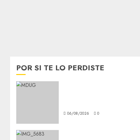
POR SI TE LO PERDISTE
¿Amante de los michis?
Lánzate al Museo del Gato en
CDMX
06/08/2026
0
Diagnóstico oportuno y