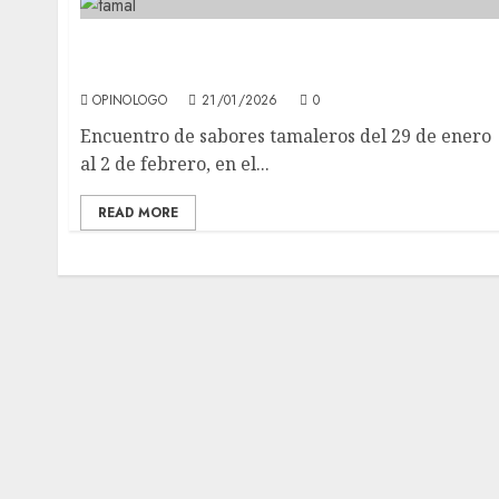
¿Conoces la historia del tamal? recuerda que
se aproxima el día de la Candelaria
OPINOLOGO
21/01/2026
0
Encuentro de sabores tamaleros del 29 de enero
al 2 de febrero, en el...
READ MORE