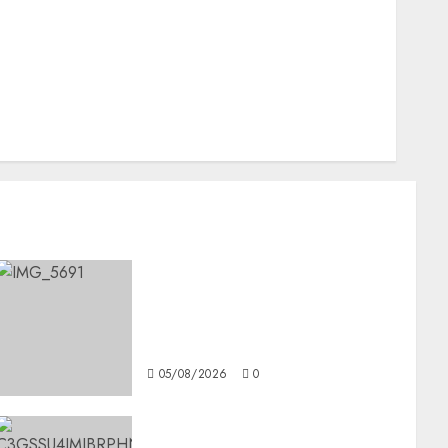
Nacionales
Opinión
Opinión
Tecnología
Videos MetroNoticias
Viral
CDMX reforzará protección
del patrimonio familiar;
anuncian nuevas acciones
contra el despojo
05/08/2026
0