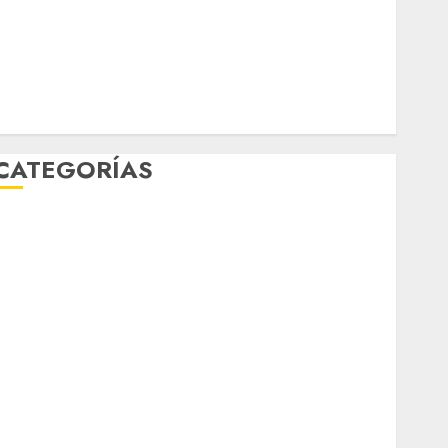
Música
nacionales
opinión
Partido Verde
salud
sport
STC
travel
UNAM
world
Zócalo
CATEGORÍAS
Al Momento
Cultura
Deportes
El Rincón del Opinólogo
Espectáculos
ifestyle
Lo Urbano
Metro CDMX
Metropoli
Movilidad