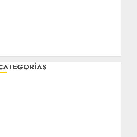
marzo 2026
febrero 2026
enero 2026
diciembre 2025
noviembre 2025
marzo 2020
enero 2020
CATEGORÍAS
Al Momento
Cultura
Deportes
El Rincón del Opinólogo
Espectáculos
ifestyle
Lo Urbano
Metro CDMX