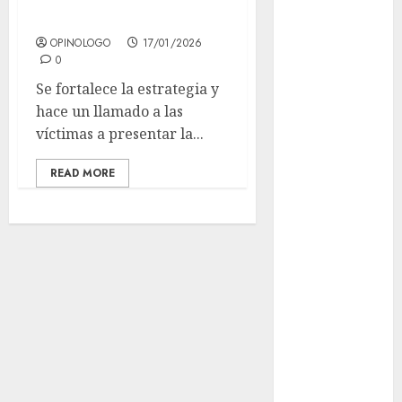
inmuebles
CDMX por
ajuste de la
OPINOLOGO
17/01/2026
0
UMA
¿Amante de
Se fortalece la estrategia y
los michis?
hace un llamado a las
Lánzate al
víctimas a presentar la...
Museo del
Gato en CDMX
READ MORE
Metro CDMX
comparte
experiencias
del programa
Salvemos
Vidas con el
Metro de
Chile
CDMX
reforzará