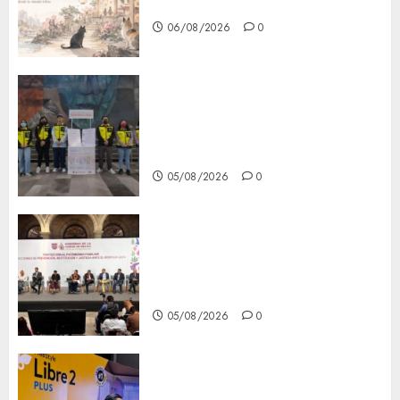
CDMX
06/08/2026
0
Metro CDMX comparte
experiencias del programa
Salvemos Vidas con el Metro
de Chile
05/08/2026
0
CDMX reforzará protección
del patrimonio familiar;
anuncian nuevas acciones
contra el despojo
05/08/2026
0
Diagnóstico oportuno y