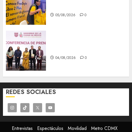
prevención, ejes para mejorar
la salud de los mexicanos
05/08/2026
0
Clara Brugada anuncia las
líneas 4, 5 y 6 del Cablebús
04/08/2026
0
REDES SOCIALES
Entrevistas
Espectáculos
Movilidad
Metro CDMX