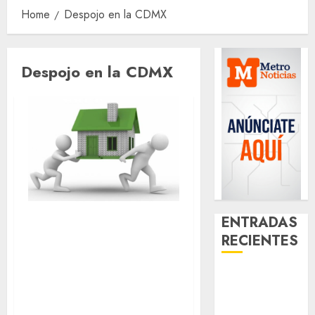
Home
Despojo en la CDMX
Despojo en la CDMX
Autoridades
ENTRADAS
RECIENTES
capitalinas
trabajan para
Aumentan
erradicar el
multas de
despojo de
tránsito en