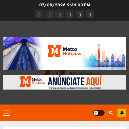
Skip
07/08/2026
9:36:03 PM
to
Entrevistas
Espectáculos
Movilidad
Metro
Cultura
Opinión
content
CDMX
Primary
Menu