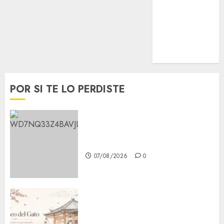
Opinión
Tecnología
Videos
MetroNoticias
Viral
POR SI TE LO PERDISTE
Aumentan multas de tránsito
en CDMX por ajuste de la UMA
07/08/2026
0
¿Amante de los michis?
Lánzate al Museo del Gato en