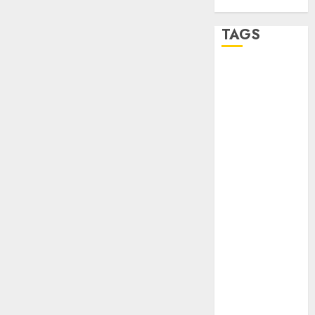
TAGS
Adrián
Rubalcava
Adrián
Rubalcava
Suárez
Al momento
almomento
Arte
Business
CDMX