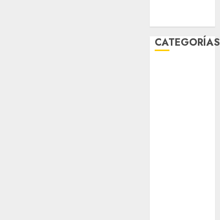
Zócalo
CATEGORÍA
Al Momento
Cultura
Deportes
El Rincón del
Opinólogo
Espectáculos
Lifestyle
Lo Urbano
Metro CDMX
Metropoli
Movilidad
Nacionales
Opinión