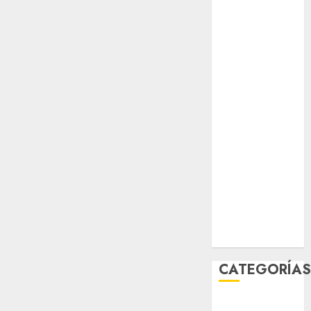
agosto 2026
julio 2026
junio 2026
mayo 2026
abril 2026
marzo 2026
febrero 2026
enero 2026
diciembre
2025
noviembre
2025
marzo 2020
enero 2020
CATEGORÍA
Al Momento