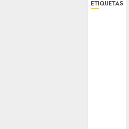
ETIQUETAS
Adrián
Rubalcava
Adrián
Rubalcava
Suárez
Al momento
almomento
Arte
Business
CDMX
cine