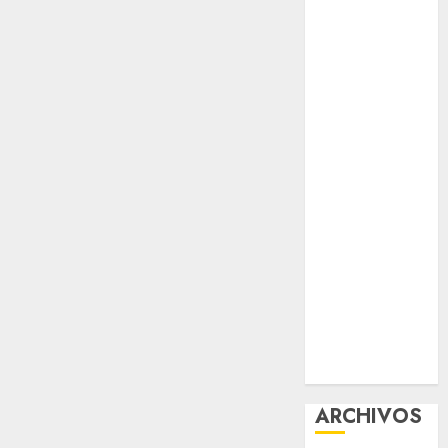
protección del
patrimonio
familiar;
anuncian
nuevas
acciones
contra el
despojo
Diagnóstico
oportuno y
prevención,
ejes para
mejorar la
salud de los
mexicanos
ARCHIVOS