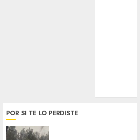
Lifestyle
Lo Urbano
Metro CDMX
Metropoli
Movilidad
Nacionales
Opinión
Opinión
Tecnología
Videos
MetroNoticias
Viral
POR SI TE LO PERDISTE
Activó el GCDMX Plan