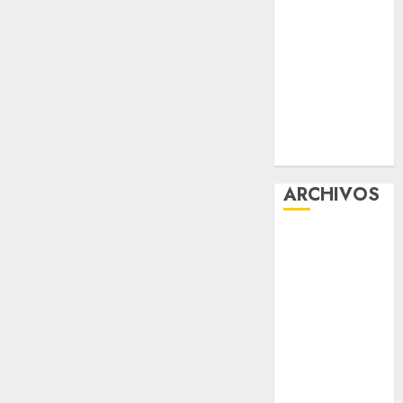
Corazón”
Aumentan
multas de
tránsito en
CDMX por
ajuste de la
UMA
ARCHIVOS
agosto 2026
julio 2026
junio 2026
mayo 2026
abril 2026
marzo 2026
febrero 2026
enero 2026