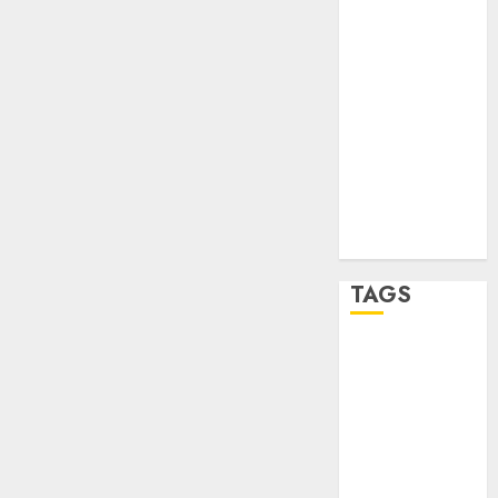
STC
travel
UNAM
world
Zócalo
TAGS
Adrián
Rubalcava
Adrián
Rubalcava
Suárez