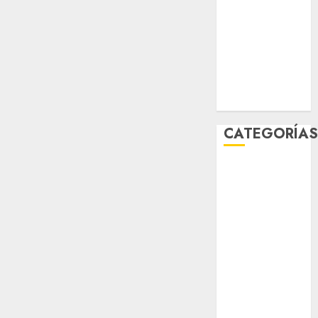
diciembre
2025
noviembre
2025
marzo 2020
enero 2020
CATEGORÍA
Al Momento
Cultura
Deportes
El Rincón del
Opinólogo
Espectáculos
Lifestyle
Lo Urbano
Metro CDMX