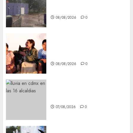
Tlaloque por aguacero del
viernes
08/08/2026
0
Clara Brugada entregó 24 mil
becas para Uniformes y Útiles
Escolares a estudiantes
08/08/2026
0
¡Agárrate! Ya viene el agua en
CDMX
07/08/2026
0