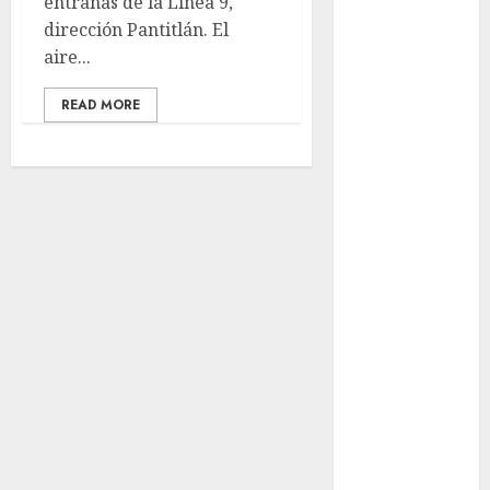
entrañas de la Línea 9,
aguacero del
dirección Pantitlán. El
viernes
aire...
Clara Brugada
entregó 24 mil
READ MORE
becas para
Uniformes y
Útiles
Escolares a
estudiantes
¡Agárrate! Ya
viene el agua
en CDMX
Plaza
Tlaxcoaque se
convierte en
el hábitat de
la exposición
“Ajolotes en el