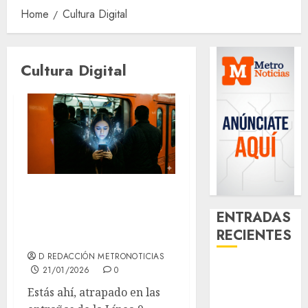
Home
Cultura Digital
Cultura Digital
Fandoms: La
nueva pertenencia
ENTRADAS
RECIENTES
digital
D REDACCIÓN METRONOTICIAS
Activó el
21/01/2026
0
GCDMX Plan
Estás ahí, atrapado en las
Tlaloque por