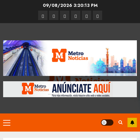
Skip
09/08/2026
3:20:13 PM
to
Entrevistas
Espectáculos
Movilidad
Metro
Cultura
Opinión
content
CDMX
Primary
Menu