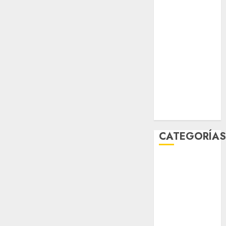
sport
STC
travel
UNAM
world
Zócalo
CATEGORÍA
Al Momento
Cultura
Deportes
El Rincón del
Opinólogo
Espectáculos