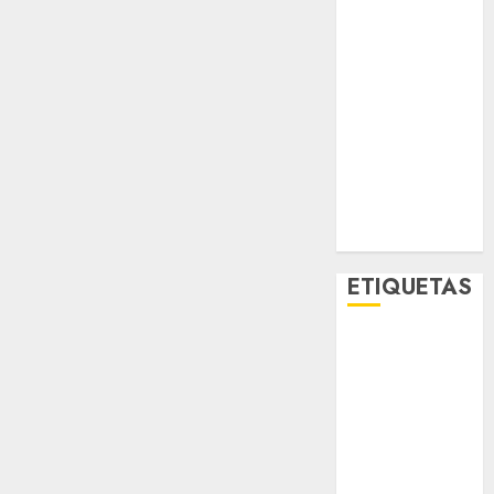
Metropoli
Movilidad
Nacionales
Opinión
Opinión
Tecnología
Videos
MetroNoticias
Viral
ETIQUETAS
Adrián
Rubalcava
Adrián
Rubalcava
Suárez