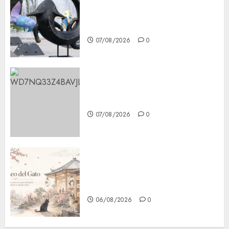
Plaza Tlaxcoaque se convierte
en el hábitat de la exposición
“Ajolotes en el Corazón”
07/08/2026
0
Aumentan multas de tránsito
en CDMX por ajuste de la UMA
07/08/2026
0
¿Amante de los michis?
Lánzate al Museo del Gato en
CDMX
06/08/2026
0