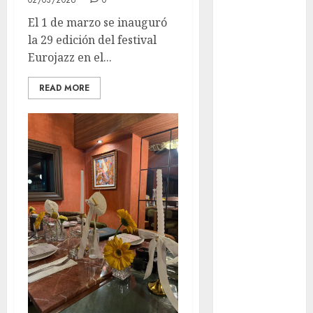
02/03/2026
0
años de su
El 1 de marzo se inauguró
Feria Nacional
la 29 edición del festival
del Cobre
Eurojazz en el...
Mötley Crüe
convierte a
READ MORE
San Luis
Potosí en la
capital
roquera
Arranca
prueba piloto
de dos rutas
locales en
Tlalpan
Activó el
GCDMX Plan
Tlaloque por
aguacero del