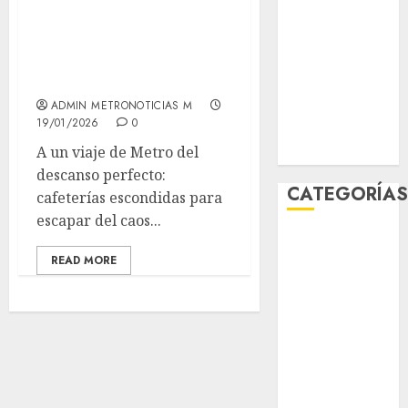
enero 2026
cafeterías
diciembre
escondidas para
2025
escapar del caos
noviembre
ADMIN METRONOTICIAS M
2025
19/01/2026
0
marzo 2020
A un viaje de Metro del
enero 2020
descanso perfecto:
CATEGORÍA
cafeterías escondidas para
escapar del caos...
Al Momento
READ MORE
Cultura
Deportes
El Rincón del
Opinólogo
Espectáculos
Lifestyle
Lo Urbano