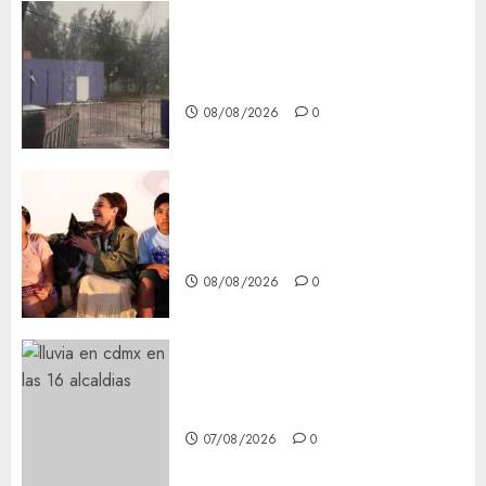
Activó el GCDMX Plan
Tlaloque por aguacero del
viernes
08/08/2026
0
Clara Brugada entregó 24 mil
becas para Uniformes y Útiles
Escolares a estudiantes
08/08/2026
0
¡Agárrate! Ya viene el agua en
CDMX
07/08/2026
0