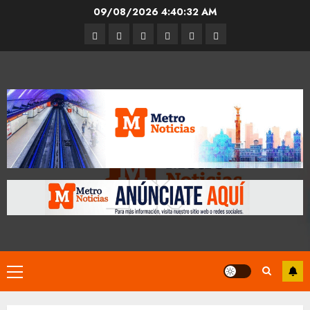
Skip
09/08/2026
4:40:33 AM
to
Entrevistas
Espectáculos
Movilidad
Metro
Cultura
Opinión
content
CDMX
Primary
Menu