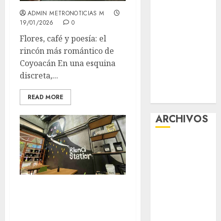
viernes
ADMIN METRONOTICIAS M
Clara Brugada
19/01/2026
0
entregó 24 mil
Flores, café y poesía: el
becas para
rincón más romántico de
Uniformes y
Coyoacán En una esquina
Útiles
discreta,...
Escolares a
estudiantes
READ MORE
ARCHIVOS
agosto 2026
julio 2026
junio 2026
mayo 2026
A un viaje de
abril 2026
Metro del
marzo 2026
descanso perfecto:
febrero 2026