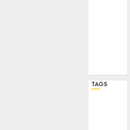
sport
STC
travel
UNAM
world
Zócalo
TAGS
Adrián
Rubalcava
Adrián
Rubalcava
Suárez