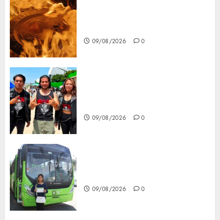
Santa Clara del Cobre celebra
60 años de su Feria Nacional
del Cobre
09/08/2026
0
Mötley Crüe convierte a San
Luis Potosí en la capital
roquera
09/08/2026
0
Arranca prueba piloto de dos
rutas locales en Tlalpan
09/08/2026
0