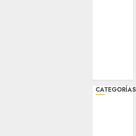
sport
STC
travel
UNAM
world
Zócalo
CATEGORÍA
Al Momento
Cultura
Deportes
El Rincón del
Opinólogo