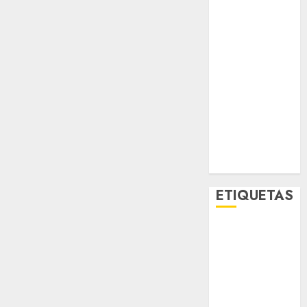
Metro CDMX
Metropoli
Movilidad
Nacionales
Opinión
Opinión
Tecnología
Videos
MetroNoticias
Viral
ETIQUETAS
Adrián
Rubalcava
Adrián
Rubalcava
Suárez