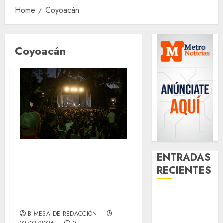
Home
Coyoacán
Coyoacán
Eurojazz 2026 una
ENTRADAS
puerta hacia la
RECIENTES
cultura y la
Santa Clara
música
del Cobre
B MESA DE REDACCIÓN
celebra 60