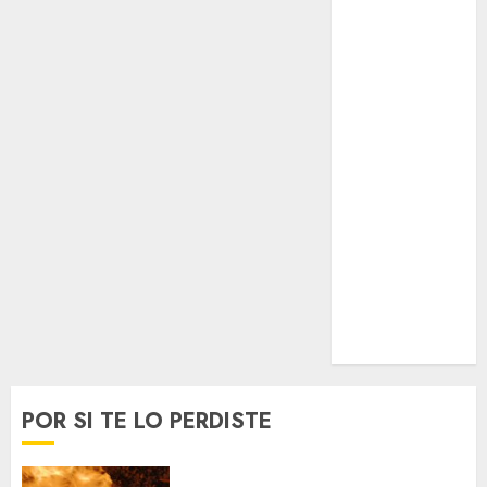
Espectáculos
Lifestyle
Lo Urbano
Metro CDMX
Metropoli
Movilidad
Nacionales
Opinión
Opinión
Tecnología
Videos
MetroNoticias
Viral
POR SI TE LO PERDISTE