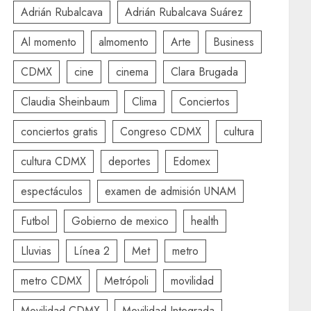
Adrián Rubalcava
Adrián Rubalcava Suárez
Al momento
almomento
Arte
Business
CDMX
cine
cinema
Clara Brugada
Claudia Sheinbaum
Clima
Conciertos
conciertos gratis
Congreso CDMX
cultura
cultura CDMX
deportes
Edomex
espectáculos
examen de admisión UNAM
Futbol
Gobierno de mexico
health
Lluvias
Línea 2
Met
metro
metro CDMX
Metrópoli
movilidad
Movilidad CDMX
Movilidad Integrada