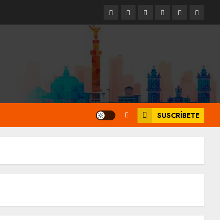
Entrevistas
Espectáculos
Movilidad
Metro
Cultura
Opinió
CDMX
SUSCRÍBETE