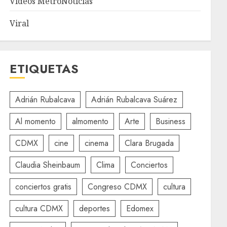
Videos MetroNoticias
Viral
ETIQUETAS
Adrián Rubalcava
Adrián Rubalcava Suárez
Al momento
almomento
Arte
Business
CDMX
cine
cinema
Clara Brugada
Claudia Sheinbaum
Clima
Conciertos
conciertos gratis
Congreso CDMX
cultura
cultura CDMX
deportes
Edomex