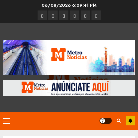
Skip
06/08/2026
6:09:42 PM
to
Entrevistas
Espectáculos
Movilidad
Metro
Cultura
Opinión
content
CDMX
Primary
Menu