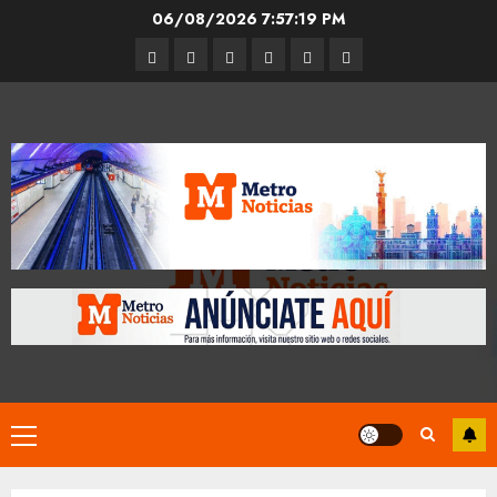
Skip
06/08/2026
7:57:20 PM
to
Entrevistas
Espectáculos
Movilidad
Metro
Cultura
Opinión
content
CDMX
Primary
Menu