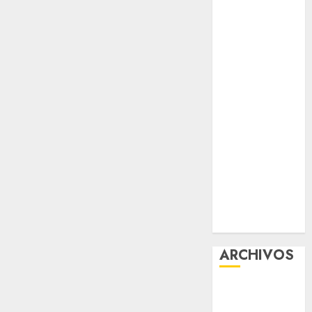
contra el
despojo
Diagnóstico
oportuno y
prevención,
ejes para
mejorar la
salud de los
mexicanos
Clara Brugada
anuncia las
líneas 4, 5 y 6
del Cablebús
ARCHIVOS
agosto 2026
julio 2026