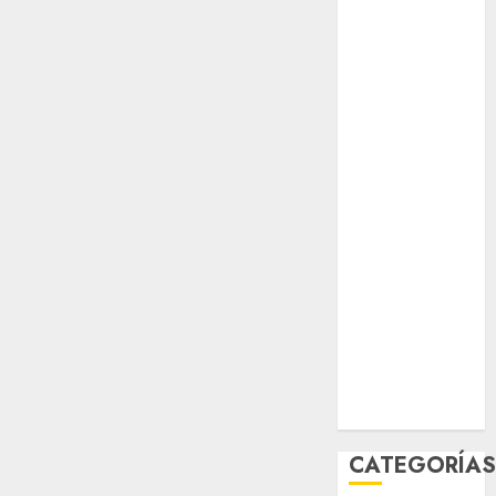
opinión
Partido
Verde
salud
sport
STC
travel
UNAM
world
Zócalo
CATEGORÍA