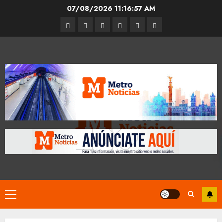
Skip
07/08/2026
11:16:57 AM
to
Entrevistas
Espectáculos
Movilidad
Metro
Cultura
Opinión
content
CDMX
Primary
Menu