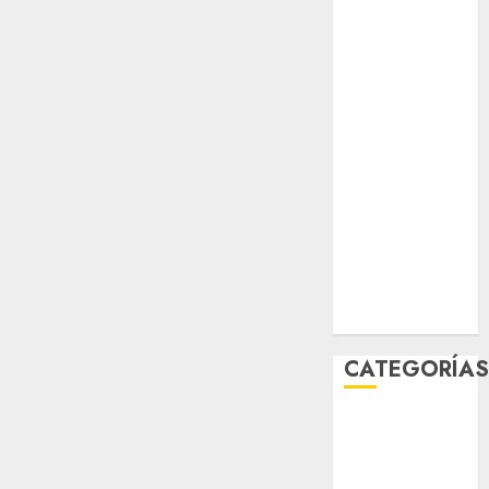
junio 2026
mayo 2026
abril 2026
marzo 2026
febrero 2026
enero 2026
diciembre
2025
noviembre
2025
marzo 2020
enero 2020
CATEGORÍA
Al Momento
Cultura
Deportes