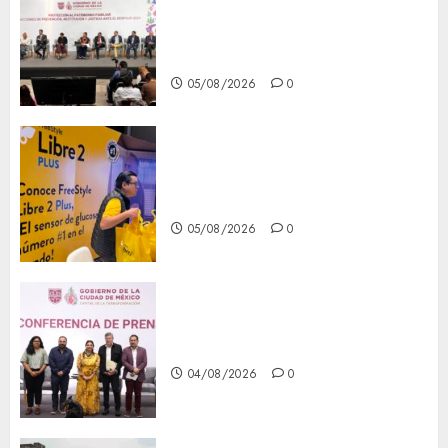
del patrimonio familiar;
anuncian nuevas acciones
contra el despojo
05/08/2026
0
Diagnóstico oportuno y
prevención, ejes para mejorar
la salud de los mexicanos
05/08/2026
0
Clara Brugada anuncia las
líneas 4, 5 y 6 del Cablebús
04/08/2026
0