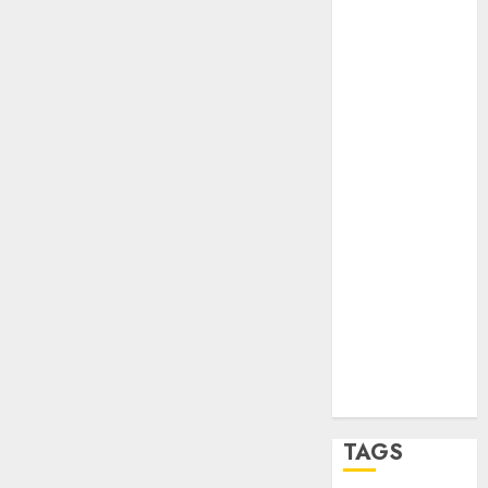
opinión
Partido
Verde
salud
sport
STC
travel
UNAM
world
Zócalo
TAGS