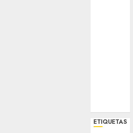
El Rincón del
Opinólogo
Espectáculos
Lifestyle
Lo Urbano
Metro CDMX
Metropoli
Movilidad
Nacionales
Opinión
Opinión
Tecnología
Videos
MetroNoticias
Viral
ETIQUETAS