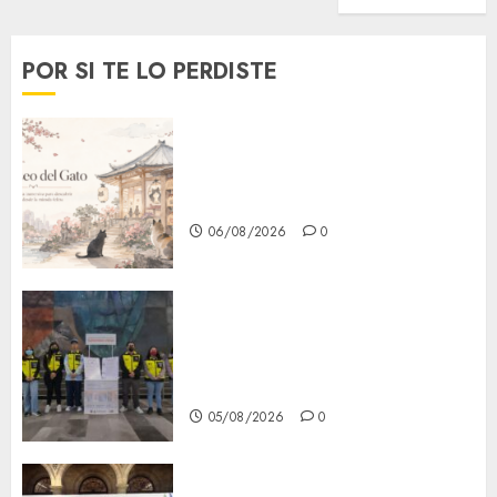
POR SI TE LO PERDISTE
¿Amante de los michis?
Lánzate al Museo del Gato en
CDMX
06/08/2026
0
Metro CDMX comparte
experiencias del programa
Salvemos Vidas con el Metro
de Chile
05/08/2026
0
CDMX reforzará protección