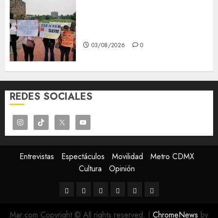
Aspirantes de la UNAM se
oponen al examen de control,
se manifiestan en Rectoría
03/08/2026
0
REDES SOCIALES
Entrevistas
Espectáculos
Movilidad
Metro CDMX
Cultura
Opinión
Entrevistas
Espectáculos
Movilidad
Metro
Cultura
Opinión
CDMX
Mar.com Copyright © All rights reserved.
|
ChromeNews
by