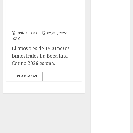
económico para la
Museo del
Gato en CDMX
educación de tus
Metro CDMX
hijos?
comparte
OPINOLOGO
02/01/2026
experiencias
0
del programa
El apoyo es de 1900 pesos
Salvemos
bimestrales La Beca Rita
Vidas con el
Cetina 2026 es una...
Metro de
Chile
READ MORE
CDMX
reforzará
protección del
patrimonio
familiar;
anuncian
nuevas
acciones