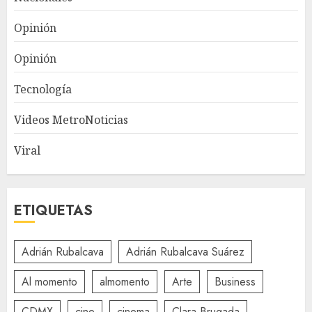
Opinión
Opinión
Tecnología
Videos MetroNoticias
Viral
ETIQUETAS
Adrián Rubalcava
Adrián Rubalcava Suárez
Al momento
almomento
Arte
Business
CDMX
cine
cinema
Clara Brugada