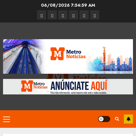
Skip
06/08/2026
7:54:59 AM
to
Entrevistas
Espectáculos
Movilidad
Metro
Cultura
Opinión
content
CDMX
Primary
Menu