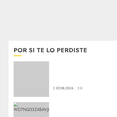
POR SI TE LO PERDISTE
Best OnlyFans Woman Guide:
Premium Content, Privacy &
Mobile Access
07/08/2026
0
Aumentan multas de tránsito
en CDMX por ajuste de la