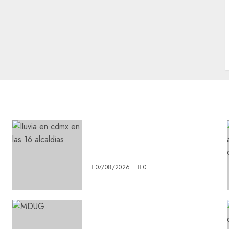
¡Agárrate! Ya viene el agua
en CDMX
07/08/2026
0
¿Amante de los michis?
Lánzate al Museo del Gato en