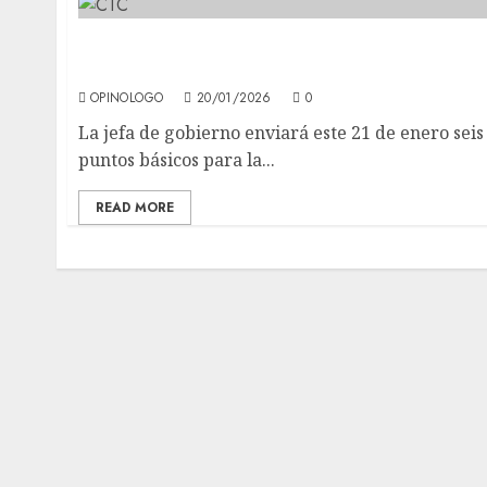
Nuevas reglas para refugios de animales en
la CDMX
OPINOLOGO
20/01/2026
0
La jefa de gobierno enviará este 21 de enero seis
puntos básicos para la...
READ MORE