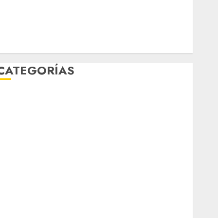
mundial 2026
México
Música
nacionales
opinión
Partido Verde
salud
sport
STC
travel
UNAM
world
Zócalo
CATEGORÍAS
Al Momento
Cultura
Deportes
El Rincón del Opinólogo
Espectáculos
ifestyle
Lo Urbano
Metro CDMX
Metropoli
Movilidad
Nacionales