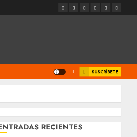
Entrevistas
Espectáculos
Movilidad
Metro
Cultura
Opinión
CDMX
SUSCRÍBETE
ENTRADAS RECIENTES