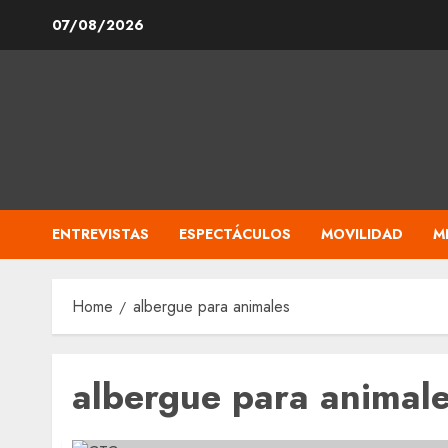
Skip
07/08/2026
to
content
ENTREVISTAS
ESPECTÁCULOS
MOVILIDAD
M
Home
albergue para animales
albergue para animal