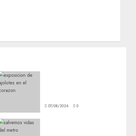
Opinión
Opinión
Tecnología
Videos MetroNoticias
Viral
Plaza Tlaxcoaque se
convierte en el hábitat de la
exposición “Ajolotes en el
Corazón”
07/08/2026
0
Metro CDMX comparte
experiencias del programa