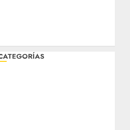
febrero 2026
enero 2026
diciembre 2025
noviembre 2025
marzo 2020
enero 2020
CATEGORÍAS
Al Momento
Cultura
Deportes
El Rincón del Opinólogo
Espectáculos
ifestyle
Lo Urbano
Metro CDMX
Metropoli