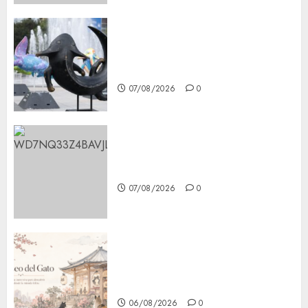
Plaza Tlaxcoaque se convierte
en el hábitat de la exposición
“Ajolotes en el Corazón”
07/08/2026
0
Aumentan multas de tránsito
en CDMX por ajuste de la UMA
07/08/2026
0
¿Amante de los michis?
Lánzate al Museo del Gato en
CDMX
06/08/2026
0