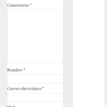
Rubalcava
Suárez
Comentario
*
Al momento
almomento
Arte
Business
CDMX
cine
Nombre
*
cinema
Clara
Correo electrónico
*
Brugada
Claudia
Sheinbaum