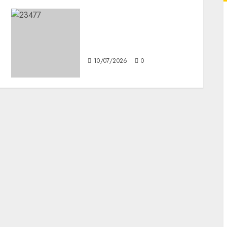
La Cuca celebra 36 años de
rock en el Teatro
Metropolitan
10/07/2026
0