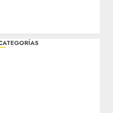
Música
nacionales
opinión
Partido Verde
salud
sport
STC
travel
UNAM
world
Zócalo
CATEGORÍAS
Al Momento
Cultura
Deportes
El Rincón del Opinólogo
Espectáculos
ifestyle
Lo Urbano
Metro CDMX
Metropoli
Movilidad