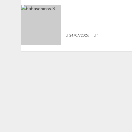
Babasónicos regresa a
CDMX con Cuerpos Vol. 1 al
Palacio de los Deportes
24/07/2026
1