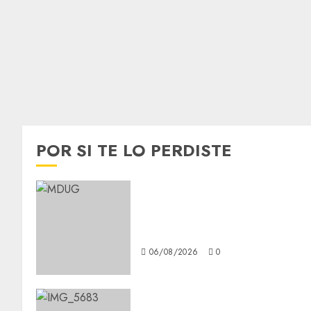
POR SI TE LO PERDISTE
¿Amante de los michis?
Lánzate al Museo del Gato en
CDMX
06/08/2026
0
Diagnóstico oportuno y