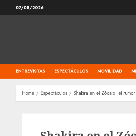
Skip
07/08/2026
to
content
ENTREVISTAS
ESPECTÁCULOS
MOVILIDAD
M
Home
Espectáculos
Shakira en el Zócalo: el rumo
Shakira en el Zó