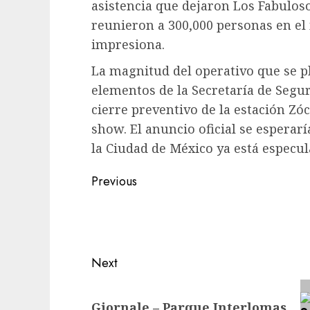
asistencia que dejaron Los Fabuloso
reunieron a 300,000 personas en el
impresiona.
La magnitud del operativo que se pl
elementos de la Secretaría de Segu
cierre preventivo de la estación Zó
show. El anuncio oficial se esperarí
la Ciudad de México ya está especu
Post
Previous
navigation
Previous
post:
Next
Next
Giornale – Parque Interlomas
post: