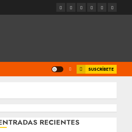
Entrevistas
Espectáculos
Movilidad
Metro
Cultura
Opinión
CDMX
SUSCRÍBETE
ENTRADAS RECIENTES