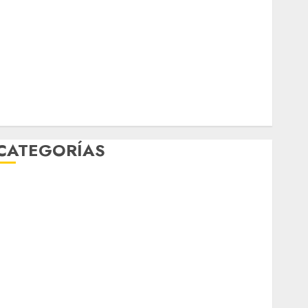
marzo 2026
febrero 2026
enero 2026
diciembre 2025
noviembre 2025
marzo 2020
enero 2020
CATEGORÍAS
Al Momento
Cultura
Deportes
El Rincón del Opinólogo
Espectáculos
ifestyle
Lo Urbano
Metro CDMX