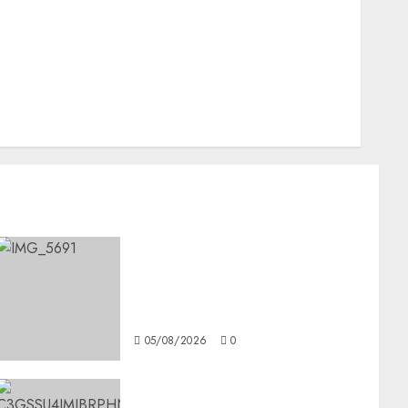
Nacionales
Opinión
Opinión
Tecnología
Videos MetroNoticias
Viral
CDMX reforzará protección
del patrimonio familiar;
anuncian nuevas acciones
contra el despojo
05/08/2026
0