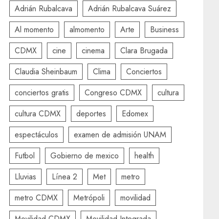
Adrián Rubalcava
Adrián Rubalcava Suárez
Al momento
almomento
Arte
Business
CDMX
cine
cinema
Clara Brugada
Claudia Sheinbaum
Clima
Conciertos
conciertos gratis
Congreso CDMX
cultura
cultura CDMX
deportes
Edomex
espectáculos
examen de admisión UNAM
Futbol
Gobierno de mexico
health
Lluvias
Línea 2
Met
metro
metro CDMX
Metrópoli
movilidad
Movilidad CDMX
Movilidad Integrada