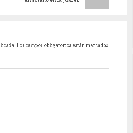
un sótano en la Juárez
post:
post:
licada.
Los campos obligatorios están marcados