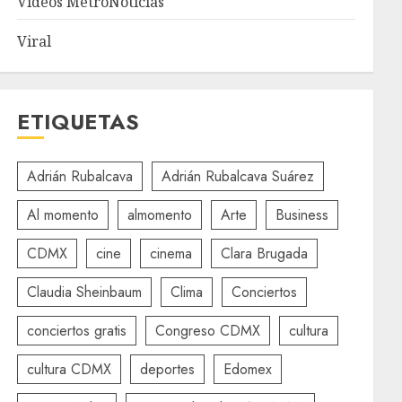
Videos MetroNoticias
Viral
ETIQUETAS
Adrián Rubalcava
Adrián Rubalcava Suárez
Al momento
almomento
Arte
Business
CDMX
cine
cinema
Clara Brugada
Claudia Sheinbaum
Clima
Conciertos
conciertos gratis
Congreso CDMX
cultura
cultura CDMX
deportes
Edomex