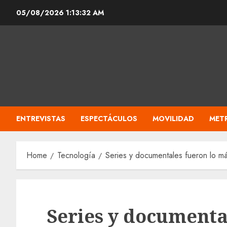
Skip
05/08/2026
1:13:33 AM
to
content
ENTREVISTAS
ESPECTÁCULOS
MOVILIDAD
MET
Home
Tecnología
Series y documentales fueron lo má
Series y documenta