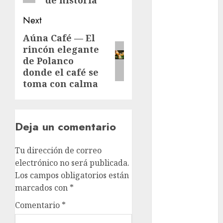
de historia
Adrián
Rubalcava
Next
Aúna Café — El
Next
Adrián
Rubalcava
rincón elegante
post:
Suárez
de Polanco
donde el café se
Al momento
toma con calma
almomento
Arte
Deja un comentario
Business
Tu dirección de correo
CDMX
electrónico no será publicada.
Los campos obligatorios están
cine
marcados con
*
Comentario
*
cinema