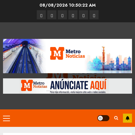
Skip
08/08/2026
10:50:23 AM
to
Entrevistas
Espectáculos
Movilidad
Metro
Cultura
Opinión
content
CDMX
Primary
Menu