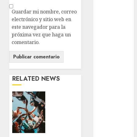
Edomex
Guardar mi nombre, correo
electrónico y sitio web en
espectáculos
este navegador para la
examen de
próxima vez que haga un
admisión
comentario.
UNAM
Futbol
Gobierno
de mexico
RELATED NEWS
health
Warped
Tour
Lluvias
llega a
Línea 2
México
por
Met
primera
vez: la