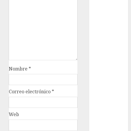
Clara
Brugada
Claudia
Sheinbaum
Clima
Conciertos
conciertos
gratis
Nombre
*
Congreso
CDMX
Correo electrónico
*
cultura
cultura
CDMX
Web
deportes