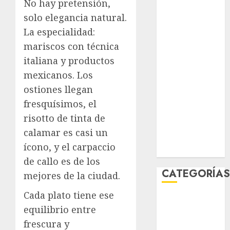
No hay pretensión,
junio 2026
solo elegancia natural.
mayo 2026
La especialidad:
abril 2026
mariscos con técnica
marzo 2026
italiana y productos
febrero 2026
enero 2026
mexicanos. Los
diciembre
ostiones llegan
2025
fresquísimos, el
noviembre
risotto de tinta de
2025
calamar es casi un
marzo 2020
ícono, y el carpaccio
enero 2020
de callo es de los
CATEGORÍA
mejores de la ciudad.
Cada plato tiene ese
Al Momento
equilibrio entre
Cultura
frescura y
Deportes