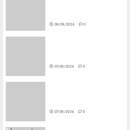
Secure, Simple Registration
Steps for a Premium
Experience
08/08/2026
0
Glücksspiel Österreich –
Schritte und Methoden für
Einsteiger
07/08/2026
0
Best OnlyFans Woman Guide:
Premium Content, Privacy &
Mobile Access
07/08/2026
0