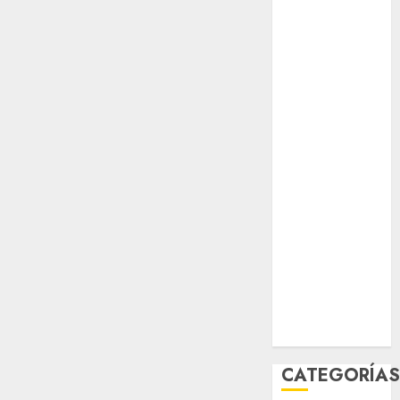
opinión
Partido
Verde
salud
sport
STC
travel
UNAM
world
Zócalo
CATEGORÍA