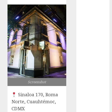
1xBet APK
Free: Steps
and Methods
Casino Online
Android
Security
Guide:
Licensing,
Data
Protection &
Safe Play for
US Players
Girls Only Fan
Screenshot
Sign-Up
Guide: Secure,
Sinaloa 170, Roma
Simple
Norte, Cuauhtémoc,
Registration
CDMX
Steps for a