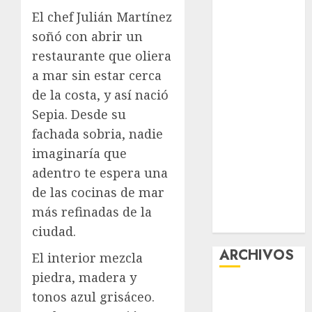
Premium
El chef Julián Martínez
Experience
soñó con abrir un
Glücksspiel
restaurante que oliera
Österreich –
a mar sin estar cerca
Schritte und
de la costa, y así nació
Methoden für
Sepia. Desde su
Einsteiger
fachada sobria, nadie
Best OnlyFans
imaginaría que
Woman Guide:
Premium
adentro te espera una
Content,
de las cocinas de mar
Privacy &
más refinadas de la
Mobile Access
ciudad.
ARCHIVOS
El interior mezcla
piedra, madera y
agosto 2026
tonos azul grisáceo.
julio 2026