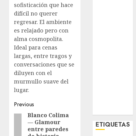
El Rincón del
sofisticación que hace
Opinólogo
difícil no querer
Espectáculos
regresar. El ambiente
Lifestyle
es relajado pero con
Lo Urbano
alma cosmopolita.
Metro CDMX
Ideal para cenas
Metropoli
largas, entre tragos y
Movilidad
conversaciones que se
Nacionales
diluyen con el
Opinión
Opinión
murmullo suave del
Tecnología
lugar.
Videos
Post
MetroNoticias
Previous
Viral
navigation
Blanco Colima
Previous
— Glamour
ETIQUETAS
post:
entre paredes