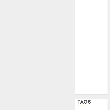
opinión
Partido
Verde
salud
sport
STC
travel
UNAM
world
Zócalo
TAGS