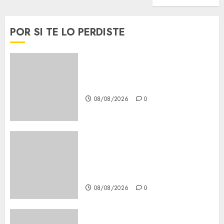
POR SI TE LO PERDISTE
Download 1xBet APK Free:
Steps and Methods
08/08/2026
0
Casino Online Android
Security Guide: Licensing,
Data Protection & Safe Play
for US Players
08/08/2026
0
Girls Only Fan Sign-Up Guide: