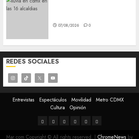
¡Agárrate! Ya viene el agua en
CDMX
07/08/2026
0
REDES SOCIALES
Entrevistas
Espectáculos
Movilidad
Metro CDMX
Cultura
Opinión
Entrevistas
Espectáculos
Movilidad
Metro
Cultura
Opinión
CDMX
Mar.com Copyright © All rights reserved.
|
ChromeNews
by