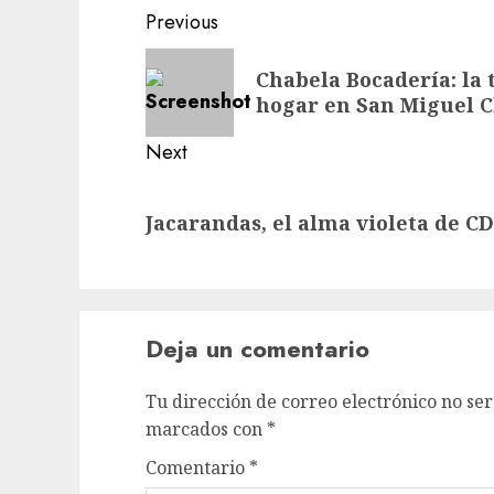
Post
Previous
navigation
Previous
Chabela Bocadería: la
post:
hogar en San Miguel 
Next
Next
Jacarandas, el alma violeta de 
post:
Deja un comentario
Tu dirección de correo electrónico no ser
marcados con
*
Comentario
*