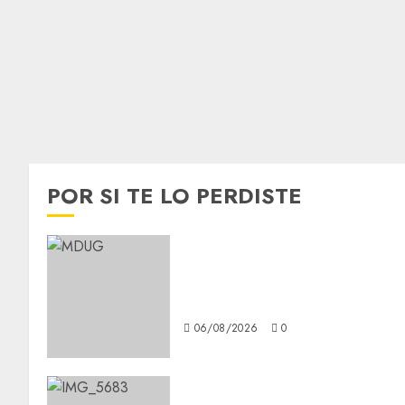
POR SI TE LO PERDISTE
¿Amante de los michis?
Lánzate al Museo del Gato en
CDMX
06/08/2026
0
Diagnóstico oportuno y