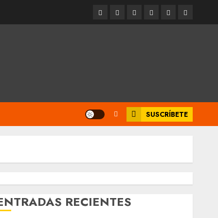
Entrevistas
Espectáculos
Movilidad
Metro
Cultura
Opinión
CDMX
SUSCRÍBETE
ENTRADAS RECIENTES