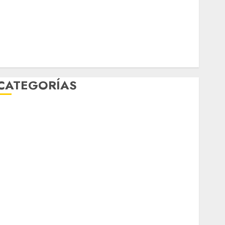
Música
nacionales
opinión
Partido Verde
salud
sport
STC
travel
UNAM
world
Zócalo
CATEGORÍAS
Al Momento
Cultura
Deportes
El Rincón del Opinólogo
Espectáculos
ifestyle
Lo Urbano
Metro CDMX
Metropoli
Movilidad