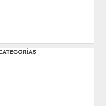
marzo 2026
febrero 2026
enero 2026
diciembre 2025
noviembre 2025
marzo 2020
enero 2020
CATEGORÍAS
Al Momento
Cultura
Deportes
El Rincón del Opinólogo
Espectáculos
ifestyle
Lo Urbano
Metro CDMX