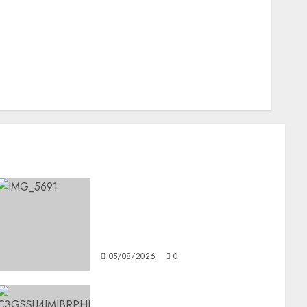
Nacionales
Opinión
Opinión
Tecnología
Videos MetroNoticias
Viral
CDMX reforzará protección
del patrimonio familiar;
anuncian nuevas acciones
contra el despojo
05/08/2026
0