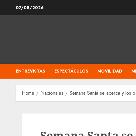
Skip
07/08/2026
to
content
ENTREVISTAS
ESPECTÁCULOS
MOVILIDAD
M
Home
Nacionales
Semana Santa se acerca y los d
Semana Santa se 