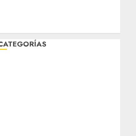
mundial 2026
México
Música
nacionales
opinión
Partido Verde
salud
sport
STC
travel
UNAM
world
Zócalo
CATEGORÍAS
Al Momento
Cultura
Deportes
El Rincón del Opinólogo
Espectáculos
ifestyle
Lo Urbano
Metro CDMX
Metropoli
Movilidad
Nacionales