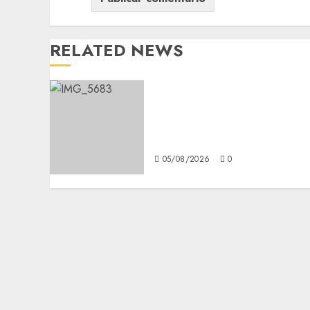
RELATED NEWS
Diagnóstico oportuno y
prevención, ejes para
mejorar la salud de los
mexicanos
05/08/2026
0