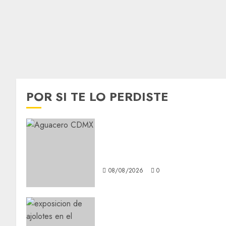
POR SI TE LO PERDISTE
Activó el GCDMX Plan
Tlaloque por aguacero del
viernes
08/08/2026
0
Plaza Tlaxcoaque se
convierte en el hábitat de la