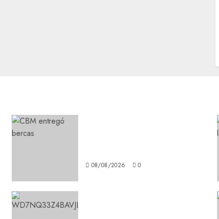
Clara Brugada entregó 24 mil
becas para Uniformes y
Útiles Escolares a estudiantes
08/08/2026
0
Aumentan multas de tránsito
en CDMX por ajuste de la