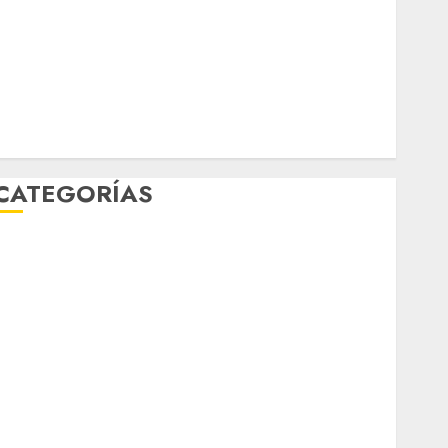
febrero 2026
enero 2026
diciembre 2025
noviembre 2025
marzo 2020
enero 2020
CATEGORÍAS
Al Momento
Cultura
Deportes
El Rincón del Opinólogo
Espectáculos
ifestyle
Lo Urbano
Metro CDMX
Metropoli