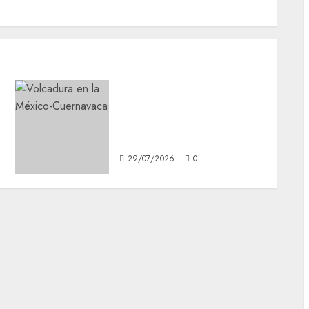
Volcadura de
tractocamión mantiene
cerrada la autopista
México-Cuernavaca
29/07/2026
0