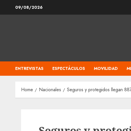
Skip
09/08/2026
to
content
ENTREVISTAS
ESPECTÁCULOS
MOVILIDAD
M
Home
Nacionales
Seguros y protegidos llegan 8
Seguros y proteg