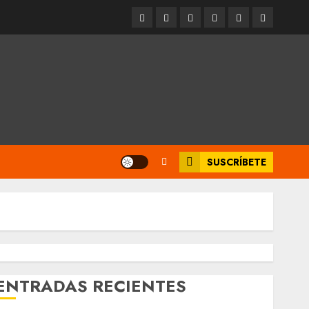
Entrevistas
Espectáculos
Movilidad
Metro
Cultura
Opinión
CDMX
SUSCRÍBETE
ENTRADAS RECIENTES