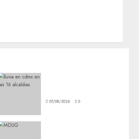
Opinión
Opinión
Tecnología
Videos MetroNoticias
Viral
¡Agárrate! Ya viene el agua
en CDMX
07/08/2026
0
¿Amante de los michis?
Lánzate al Museo del Gato en