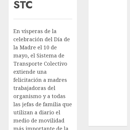
STC
CDMX
reforzará
protección del
patrimonio
En vísperas de la
familiar;
celebración del Día de
anuncian
la Madre el 10 de
nuevas
mayo, el Sistema de
acciones
Transporte Colectivo
contra el
extiende una
despojo
Diagnóstico
felicitación a madres
oportuno y
trabajadoras del
prevención,
organismo y a todas
ejes para
las jefas de familia que
mejorar la
utilizan a diario el
salud de los
medio de movilidad
mexicanos
más importante de la