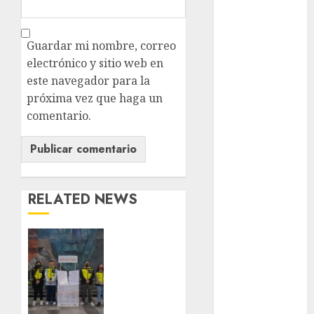
health
Lluvias
Guardar mi nombre, correo
Línea 2
electrónico y sitio web en
este navegador para la
Met
próxima vez que haga un
comentario.
metro
metro
CDMX
Metrópoli
RELATED NEWS
movilidad
Metro
CDMX
Movilidad
CDMX
comparte
experiencias
Movilidad
del
Integrada
programa