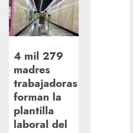
multas de
tránsito en
CDMX por
ajuste de la
UMA
¿Amante de
los michis?
4 mil 279
Lánzate al
Museo del
madres
Gato en CDMX
trabajadoras
Metro CDMX
comparte
forman la
experiencias
del programa
plantilla
Salvemos
Vidas con el
laboral del
Metro de
Chile