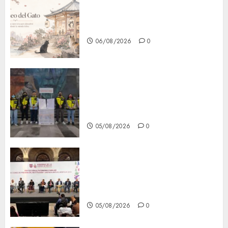
¿Amante de los michis?
Lánzate al Museo del Gato en
CDMX
06/08/2026
0
Metro CDMX comparte
experiencias del programa
Salvemos Vidas con el Metro
de Chile
05/08/2026
0
CDMX reforzará protección
del patrimonio familiar;
anuncian nuevas acciones
contra el despojo
05/08/2026
0