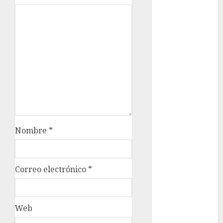
cultura
cultura
CDMX
Cultura en
el Metro
deportes
Edomex
Nombre
*
espectáculos
examen de
Correo electrónico
*
admisión
UNAM
Futbol
Web