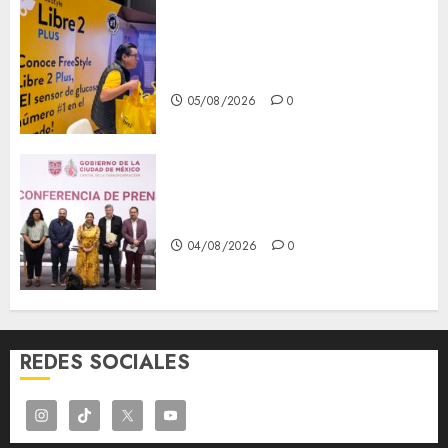
Diagnóstico oportuno y
prevención, ejes para mejorar
la salud de los mexicanos
05/08/2026
0
Clara Brugada anuncia las
líneas 4, 5 y 6 del Cablebús
04/08/2026
0
REDES SOCIALES