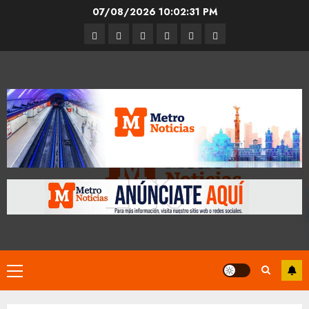
Skip
07/08/2026
10:02:32 PM
to
Entrevistas
Espectáculos
Movilidad
Metro
Cultura
Opinión
content
CDMX
Primary
Menu