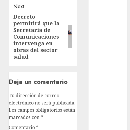
Next
cine
Decreto
Next
cinema
permitirá que la
post:
Secretaría de
Ciudad de
México
Comunicaciones
intervenga en
Clara
obras del sector
Brugada
salud
Claudia
Sheinbaum
Deja un comentario
Clima
Conciertos
Tu dirección de correo
electrónico no será publicada.
conciertos
Los campos obligatorios están
gratis
marcados con
*
Congreso
Comentario
*
CDMX