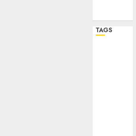
world
Zócalo
TAGS
Adrián
Rubalcava
Adrián
Rubalcava
Suárez
Al momento
almomento
Arte
Business