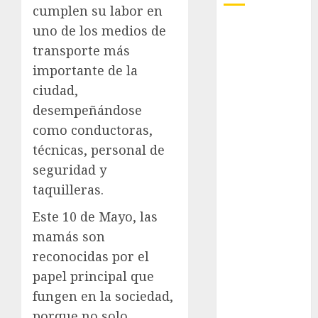
cumplen su labor en
Al Momento
uno de los medios de
Cultura
transporte más
Deportes
importante de la
El Rincón del
ciudad,
Opinólogo
desempeñándose
Espectáculos
como conductoras,
Lifestyle
técnicas, personal de
Lo Urbano
seguridad y
Metro CDMX
Metropoli
taquilleras.
Movilidad
Este 10 de Mayo, las
Nacionales
mamás son
Opinión
reconocidas por el
Opinión
papel principal que
Tecnología
Videos
fungen en la sociedad,
MetroNoticias
porque no solo