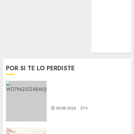
Nacionales
Opinión
Opinión
Tecnología
Videos
MetroNoticias
Viral
POR SI TE LO PERDISTE
Aumentan multas de tránsito
en CDMX por ajuste de la UMA
07/08/2026
0