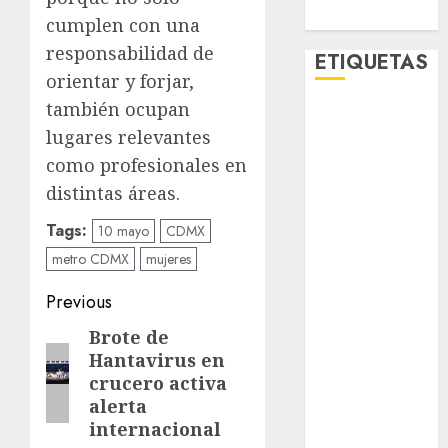
Viral
cumplen con una
responsabilidad de
ETIQUETAS
orientar y forjar,
también ocupan
Adrián
lugares relevantes
Rubalcava
como profesionales en
Adrián
distintas áreas.
Rubalcava
Suárez
Tags:
10 mayo
CDMX
Al momento
metro CDMX
mujeres
Post
almomento
Previous
navigation
Brote de
Previous
Arte
Hantavirus en
post:
crucero activa
Business
alerta
CDMX
internacional