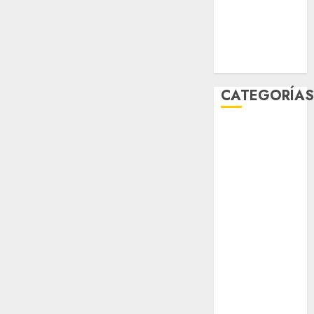
world
Zócalo
CATEGORÍA
Al Momento
Cultura
Deportes
El Rincón del
Opinólogo
Espectáculos
Lifestyle
Lo Urbano
Metro CDMX
Metropoli
Movilidad