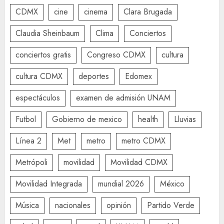
CDMX
cine
cinema
Clara Brugada
Claudia Sheinbaum
Clima
Conciertos
conciertos gratis
Congreso CDMX
cultura
cultura CDMX
deportes
Edomex
espectáculos
examen de admisión UNAM
Futbol
Gobierno de mexico
health
Lluvias
Línea 2
Met
metro
metro CDMX
Metrópoli
movilidad
Movilidad CDMX
Movilidad Integrada
mundial 2026
México
Música
nacionales
opinión
Partido Verde