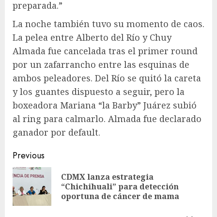
preparada.”
La noche también tuvo su momento de caos.
La pelea entre Alberto del Río y Chuy
Almada fue cancelada tras el primer round
por un zafarrancho entre las esquinas de
ambos peleadores. Del Río se quitó la careta
y los guantes dispuesto a seguir, pero la
boxeadora Mariana “la Barby” Juárez subió
al ring para calmarlo. Almada fue declarado
ganador por default.
Post
Previous
navigation
CDMX lanza estrategia
Pre
“Chichihuali” para detección
pos
oportuna de cáncer de mama