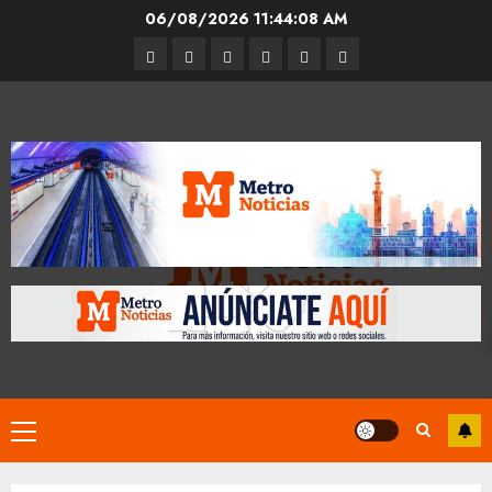
Skip
06/08/2026
11:44:09 AM
to
Entrevistas
Espectáculos
Movilidad
Metro
Cultura
Opinión
content
CDMX
Primary
Menu