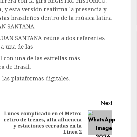
rrera con la gira REGISTRO HISTÓRICO.
 y esta versión reafirma la presencia y
istas brasileños dentro de la música latina
LUAN SANTANA.
 LUAN SANTANA reúne a dos referentes
 a una de las
l con una de las estrellas más
 de Brasil.
las plataformas digitales.
Next
Lunes complicado en el Metro:
retiro de trenes, alta afluencia
Previous
Next
y estaciones cerradas en la
post:
post:
Línea 2