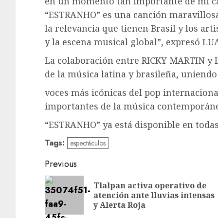
en un momento tan importante de mi ca
“ESTRANHO” es una canción maravillosa,
la relevancia que tienen Brasil y los art
y la escena musical global”, expresó 
La colaboración entre RICKY MARTIN y
de la música latina y brasileña, uniendo
voces más icónicas del pop internaciona
importantes de la música contemporánea
“ESTRANHO” ya está disponible en todas 
Tags:
espectáculos
Post
Previous
navigation
Tlalpan activa operativo de
atención ante lluvias intensas
y Alerta Roja