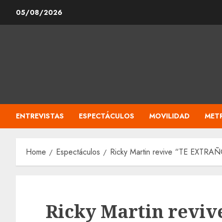
Skip
05/08/2026
to
content
ENTREVISTAS
ESPECTÁCULOS
MOVILIDAD
MET
Home
Espectáculos
Ricky Martin revive “TE EXTRA
Ricky Martin revi