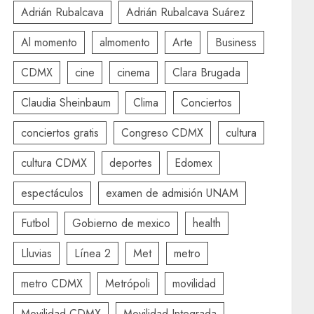
Adrián Rubalcava
Adrián Rubalcava Suárez
Al momento
almomento
Arte
Business
CDMX
cine
cinema
Clara Brugada
Claudia Sheinbaum
Clima
Conciertos
conciertos gratis
Congreso CDMX
cultura
cultura CDMX
deportes
Edomex
espectáculos
examen de admisión UNAM
Futbol
Gobierno de mexico
health
Lluvias
Línea 2
Met
metro
metro CDMX
Metrópoli
movilidad
Movilidad CDMX
Movilidad Integrada