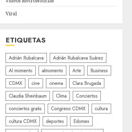
Videos MetroNoticias
Viral
ETIQUETAS
Adrián Rubalcava
Adrián Rubalcava Suárez
Al momento
almomento
Arte
Business
CDMX
cine
cinema
Clara Brugada
Claudia Sheinbaum
Clima
Conciertos
conciertos gratis
Congreso CDMX
cultura
cultura CDMX
deportes
Edomex