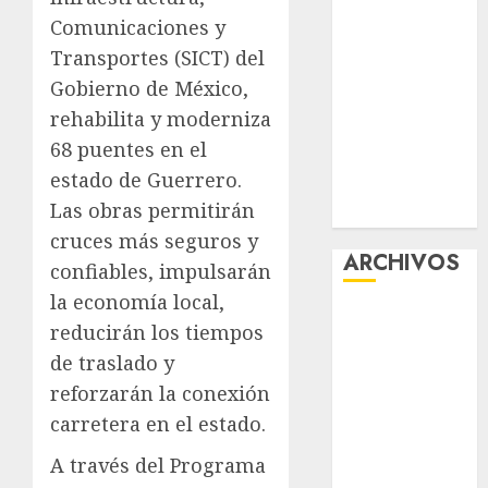
“Ajolotes en el
Comunicaciones y
Corazón”
Transportes (SICT) del
Aumentan
Gobierno de México,
multas de
rehabilita y moderniza
tránsito en
68 puentes en el
CDMX por
estado de Guerrero.
ajuste de la
Las obras permitirán
UMA
cruces más seguros y
ARCHIVOS
confiables, impulsarán
la economía local,
agosto 2026
reducirán los tiempos
julio 2026
de traslado y
junio 2026
reforzarán la conexión
mayo 2026
carretera en el estado.
abril 2026
marzo 2026
A través del Programa
febrero 2026