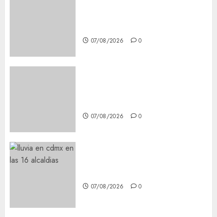
Glücksspiel Österreich –
Schritte und Methoden für
Einsteiger
07/08/2026
0
Best OnlyFans Woman Guide:
Premium Content, Privacy &
Mobile Access
07/08/2026
0
¡Agárrate! Ya viene el agua en
CDMX
07/08/2026
0