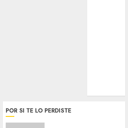
Espectáculos
Lifestyle
Lo Urbano
Metro CDMX
Metropoli
Movilidad
Nacionales
Opinión
Opinión
Tecnología
Videos
MetroNoticias
Viral
POR SI TE LO PERDISTE