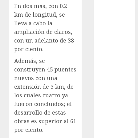
En dos más, con 0.2
Al momento
km de longitud, se
almomento
lleva a cabo la
ampliación de claros,
Arte
con un adelanto de 38
por ciento.
Business
Además, se
CDMX
construyen 45 puentes
cine
nuevos con una
extensión de 3 km, de
cinema
los cuales cuatro ya
Clara
fueron concluidos; el
Brugada
desarrollo de estas
Claudia
obras es superior al 61
Sheinbaum
por ciento.