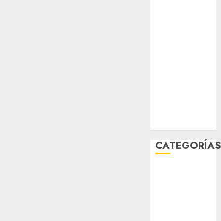
sport
STC
travel
UNAM
world
Zócalo
CATEGORÍA
Al Momento
Cultura
Deportes
El Rincón del
Opinólogo