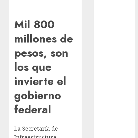
Österreich –
Schritte und
Mil 800
Methoden für
Einsteiger
millones de
Best OnlyFans
Woman Guide:
pesos, son
Premium
Content,
los que
Privacy &
Mobile Access
invierte el
¡Agárrate! Ya
viene el agua
gobierno
en CDMX
federal
Plaza
Tlaxcoaque se
convierte en
La Secretaría de
el hábitat de
la exposición
Infraestructura,