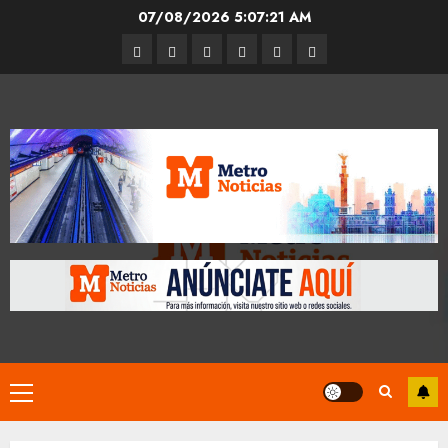
Skip
07/08/2026
5:07:22 AM
to
Entrevistas
Espectáculos
Movilidad
Metro
Cultura
Opinión
content
CDMX
Primary
Menu