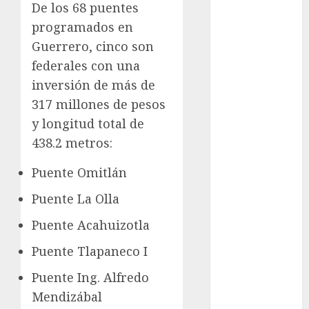
Clima
De los 68 puentes
programados en
Conciertos
Guerrero, cinco son
conciertos
federales con una
gratis
inversión de más de
Congreso
317 millones de pesos
CDMX
y longitud total de
cultura
438.2 metros:
cultura
Puente Omitlán
CDMX
Puente La Olla
deportes
Puente Acahuizotla
Edomex
Puente Tlapaneco I
espectáculos
Puente Ing. Alfredo
Mendizábal
examen de