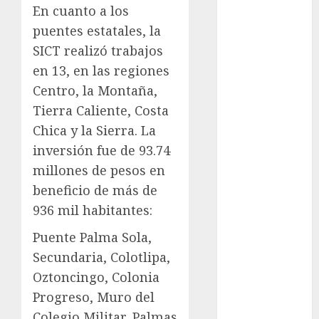
admisión
En cuanto a los
UNAM
puentes estatales, la
Futbol
SICT realizó trabajos
en 13, en las regiones
Gobierno
de mexico
Centro, la Montaña,
Tierra Caliente, Costa
health
Chica y la Sierra. La
Lluvias
inversión fue de 93.74
millones de pesos en
Línea 2
beneficio de más de
Met
936 mil habitantes:
Puente Palma Sola,
metro
Secundaria, Colotlipa,
metro
Oztoncingo, Colonia
CDMX
Progreso, Muro del
Metrópoli
Colegio Militar, Palmas