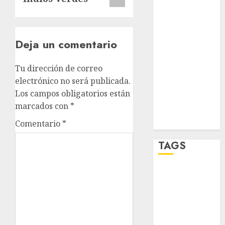
sport
STC
Deja un comentario
travel
Tu dirección de correo
UNAM
electrónico no será publicada.
Los campos obligatorios están
world
marcados con
*
Zócalo
Comentario
*
TAGS
Adrián
Rubalcava
Adrián
Rubalcava
Suárez