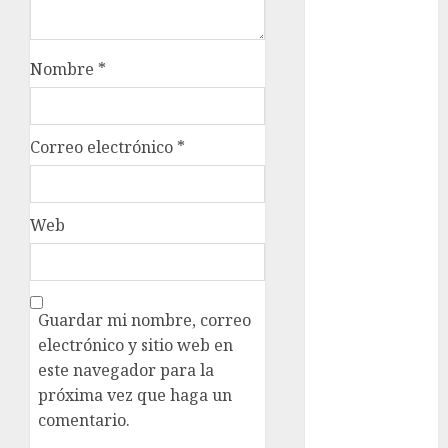
Al momento
Nombre
*
almomento
Arte
Correo electrónico
*
Business
CDMX
Web
cine
cinema
Guardar mi nombre, correo
Clara
electrónico y sitio web en
Brugada
este navegador para la
Claudia
próxima vez que haga un
Sheinbaum
comentario.