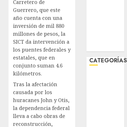
Carretero de
enero 2026
Guerrero, que este
diciembre
año cuenta con una
2025
inversión de mil 880
noviembre
2025
millones de pesos, la
marzo 2020
SICT da intervención a
enero 2020
los puentes federales y
estatales, que en
CATEGORÍA
conjunto suman 4.6
kilómetros.
Al Momento
Cultura
Tras la afectación
Deportes
causada por los
El Rincón del
huracanes John y Otis,
Opinólogo
la dependencia federal
Espectáculos
lleva a cabo obras de
Lifestyle
reconstrucción,
Lo Urbano