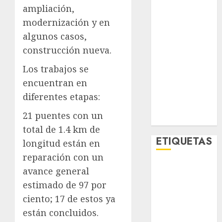
Metro CDMX
ampliación,
Metropoli
modernización y en
Movilidad
algunos casos,
Nacionales
construcción nueva.
Opinión
Los trabajos se
Opinión
Tecnología
encuentran en
Videos
diferentes etapas:
MetroNoticias
21 puentes con un
Viral
total de 1.4 km de
ETIQUETAS
longitud están en
reparación con un
Adrián
avance general
Rubalcava
estimado de 97 por
ciento; 17 de estos ya
Adrián
Rubalcava
están concluidos.
Suárez