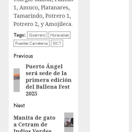
1, Amuco, Platanares,
movilidad
Tamarindo, Potrero 1,
Movilidad
Potrero 2, y Amojileca.
CDMX
Tags:
Guerrero
Huracanes
mundial
Puentes Carreteros
SICT
2026
Post
Previous
México
navigation
Puerto Ángel
Previous
Música
será sede de la
post:
primera edición
nacionales
del Ballena Fest
2025
opinión
Next
Partido
Verde
Next
Manita de gato
a Cetram de
post:
salud
Indios Verdes