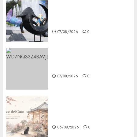
Plaza Tlaxcoaque se convierte
en el hábitat de la exposición
“Ajolotes en el Corazón”
07/08/2026
0
Aumentan multas de tránsito
en CDMX por ajuste de la UMA
07/08/2026
0
¿Amante de los michis?
Lánzate al Museo del Gato en
CDMX
06/08/2026
0