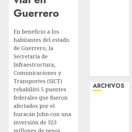
Tlaloque por
Guerrero
aguacero del
viernes
Clara Brugada
En beneficio a los
entregó 24 mil
habitantes del estado
becas para
de Guerrero, la
Uniformes y
Secretaría de
Útiles
Infraestructura,
Escolares a
Comunicaciones y
estudiantes
Transportes (SICT)
ARCHIVOS
rehabilitó 5 puentes
federales que fueron
agosto 2026
afectados por el
julio 2026
huracán John con una
junio 2026
inversión de 323
mayo 2026
abril 2026
millones de pesos,