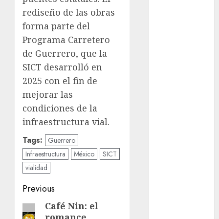
Adrián
Rubalcava
rediseño de las obras
Suárez
forma parte del
Al momento
Programa Carretero
de Guerrero, que la
almomento
SICT desarrolló en
2025 con el fin de
Arte
mejorar las
Business
condiciones de la
infraestructura vial.
CDMX
Tags:
Guerrero
cine
Infraestructura
México
SICT
cinema
vialidad
Post
Clara
Previous
Brugada
navigation
Café Nin: el
Previous
Claudia
romance