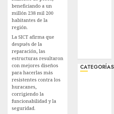
marzo 2026
beneficiando a un
febrero 2026
millón 238 mil 200
enero 2026
habitantes de la
diciembre
región.
2025
noviembre
La SICT afirma que
2025
después de la
marzo 2020
reparación, las
enero 2020
estructuras resultaron
con mejores diseños
CATEGORÍA
para hacerlas más
resistentes contra los
Al Momento
Cultura
huracanes,
Deportes
corrigiendo la
El Rincón del
funcionabilidad y la
Opinólogo
seguridad.
Espectáculos