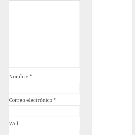
examen de
admisión
UNAM
Futbol
Gobierno
de mexico
health
Nombre
*
Lluvias
Línea 2
Correo electrónico
*
Met
metro
Web
metro
CDMX