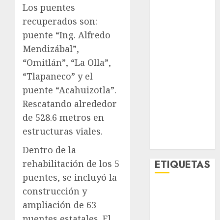
Los puentes
Lifestyle
Lo Urbano
recuperados son:
Metro CDMX
puente “Ing. Alfredo
Metropoli
Mendizábal”,
Movilidad
“Omitlán”, “La Olla”,
Nacionales
“Tlapaneco” y el
Opinión
puente “Acahuizotla”.
Opinión
Rescatando alrededor
Tecnología
de 528.6 metros en
Videos
MetroNoticias
estructuras viales.
Viral
Dentro de la
rehabilitación de los 5
ETIQUETAS
puentes, se incluyó la
construcción y
Adrián
Rubalcava
ampliación de 63
puentes estatales. El