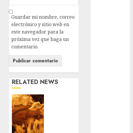
Metrópoli
Guardar mi nombre, correo
electrónico y sitio web en
movilidad
este navegador para la
Movilidad
próxima vez que haga un
CDMX
comentario.
mundial
2026
México
RELATED NEWS
Música
Santa
nacionales
Clara
del
opinión
Cobre
Partido
celebra
Verde
60 años