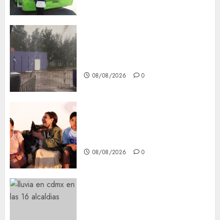
Activó el GCDMX Plan
Tlaloque por aguacero del
viernes
08/08/2026
0
Clara Brugada entregó 24 mil
becas para Uniformes y Útiles
Escolares a estudiantes
08/08/2026
0
¡Agárrate! Ya viene el agua en
CDMX