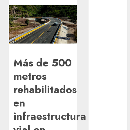
del Cobre
celebra 60
años de su
Feria Nacional
del Cobre
Mötley Crüe
convierte a
San Luis
Más de 500
Potosí en la
capital
metros
roquera
rehabilitados
Arranca
prueba piloto
en
de dos rutas
locales en
infraestructura
Tlalpan
Activó el
vial en
GCDMX Plan