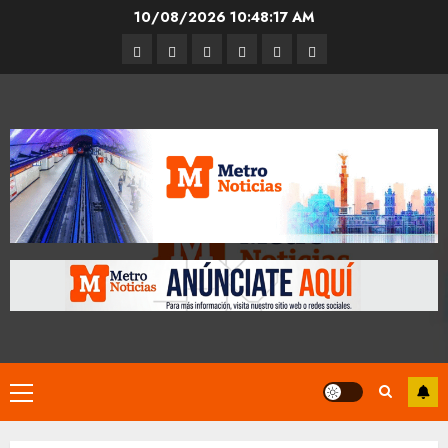
Skip
10/08/2026
10:48:18 AM
to
Entrevistas
Espectáculos
Movilidad
Metro
Cultura
Opinión
content
CDMX
Primary
Menu