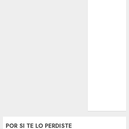
El Rincón del
Opinólogo
Espectáculos
Lifestyle
Lo Urbano
Metro CDMX
Metropoli
Movilidad
Nacionales
Opinión
Opinión
Tecnología
Videos
MetroNoticias
Viral
POR SI TE LO PERDISTE