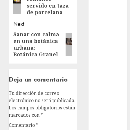
post:
Sheinbaum
servido en taza
de porcelana
Clima
Next
Conciertos
Sanar con calma
Next
conciertos
en una botánica
post:
gratis
urbana:
Botánica Granel
Congreso
CDMX
cultura
Deja un comentario
cultura
CDMX
Tu dirección de correo
electrónico no será publicada.
deportes
Los campos obligatorios están
marcados con
*
Edomex
Comentario
*
espectáculos