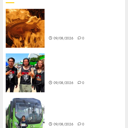
Santa Clara del Cobre celebra
60 años de su Feria Nacional
del Cobre
09/08/2026
0
Mötley Crüe convierte a San
Luis Potosí en la capital
roquera
09/08/2026
0
Arranca prueba piloto de dos
rutas locales en Tlalpan
09/08/2026
0