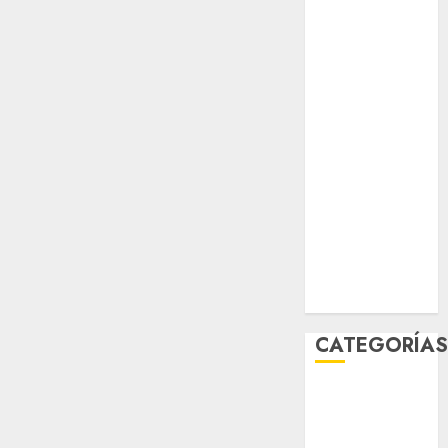
salud
sport
STC
travel
UNAM
world
Zócalo
CATEGORÍA
Al Momento
Cultura
Deportes