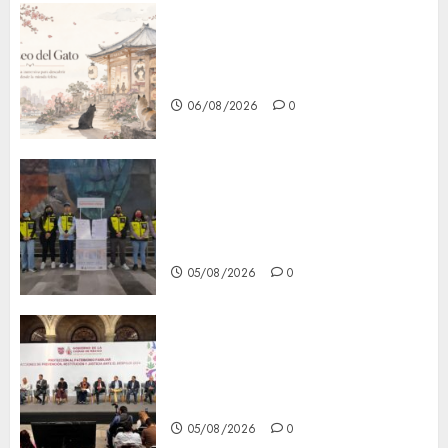
¿Amante de los michis?
Lánzate al Museo del Gato en
CDMX
06/08/2026
0
Metro CDMX comparte
experiencias del programa
Salvemos Vidas con el Metro
de Chile
05/08/2026
0
CDMX reforzará protección
del patrimonio familiar;
anuncian nuevas acciones
contra el despojo
05/08/2026
0