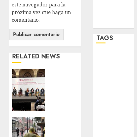
este navegador para la
world
próxima vez que haga un
comentario.
Zócalo
TAGS
RELATED NEWS
Adrián
Rubalcava
CDMX
Adrián
Rubalcava
reforzará
Suárez
protección
del
Al momento
patrimonio
familiar;
almomento
anuncian
nuevas
Clima
Arte
acciones
en
contra
CDMX
Business