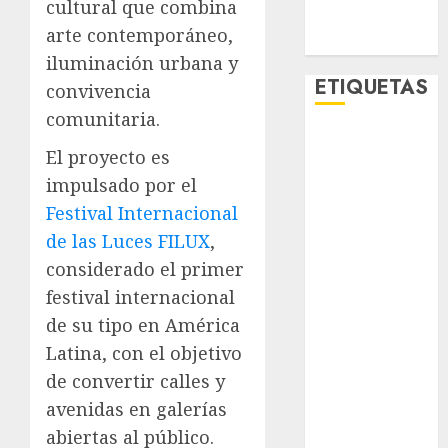
cultural que combina
MetroNoticias
arte contemporáneo,
Viral
iluminación urbana y
ETIQUETAS
convivencia
comunitaria.
Adrián
El proyecto es
Rubalcava
impulsado por el
Adrián
Festival Internacional
Rubalcava
Suárez
de las Luces FILUX
,
considerado el primer
Al momento
festival internacional
almomento
de su tipo en América
Latina, con el objetivo
Arte
de convertir calles y
avenidas en galerías
Business
abiertas al público.