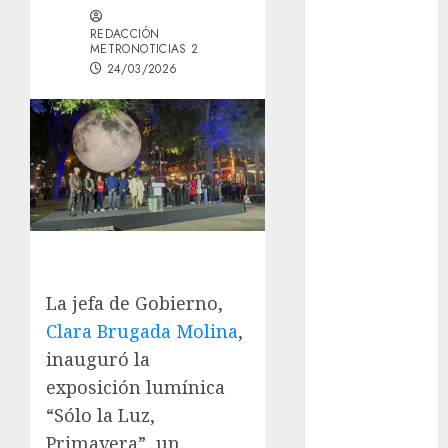
Aumentan
REDACCIÓN
multas de
METRONOTICIAS 2
tránsito en
24/03/2026
CDMX por
ajuste de la
UMA
¿Amante de
los michis?
Lánzate al
Museo del
Gato en CDMX
Metro CDMX
La jefa de Gobierno,
comparte
Clara Brugada Molina
,
experiencias
inauguró la
del programa
exposición lumínica
Salvemos
“Sólo la Luz,
Vidas con el
Primavera”, un
Metro de