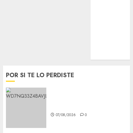
Movilidad
Nacionales
Opinión
Opinión
Tecnología
Videos
MetroNoticias
Viral
POR SI TE LO PERDISTE
Aumentan multas de tránsito
en CDMX por ajuste de la UMA
07/08/2026
0