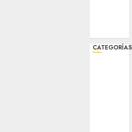
travel
world
Zócalo
CATEGORÍA
Al Momento
Cultura
Deportes
El Rincón del
Opinólogo
Espectáculos
Lifestyle
Lo Urbano
Metro CDMX
Metropoli