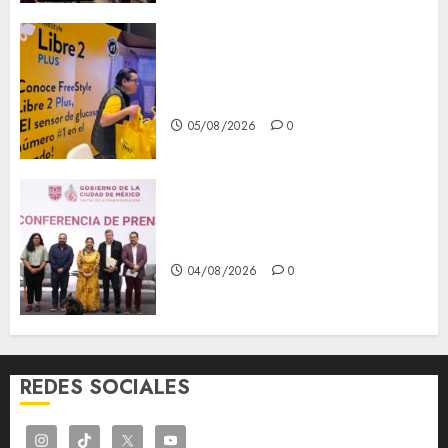
Diagnóstico oportuno y
prevención, ejes para mejorar
la salud de los mexicanos
05/08/2026
0
Clara Brugada anuncia las
líneas 4, 5 y 6 del Cablebús
04/08/2026
0
REDES SOCIALES