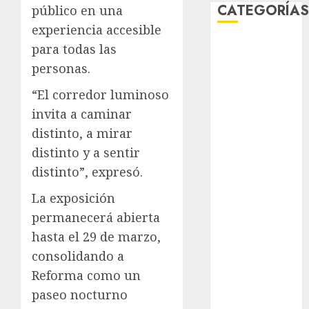
CATEGORÍA
público en una
experiencia accesible
Al Momento
para todas las
Cultura
personas.
Deportes
“El corredor luminoso
El Rincón del
invita a caminar
Opinólogo
Espectáculos
distinto, a mirar
Lifestyle
distinto y a sentir
Lo Urbano
distinto”, expresó.
Metro CDMX
La exposición
Metropoli
permanecerá abierta
Movilidad
Nacionales
hasta el 29 de marzo,
Opinión
consolidando a
Opinión
Reforma como un
Tecnología
paseo nocturno
Videos