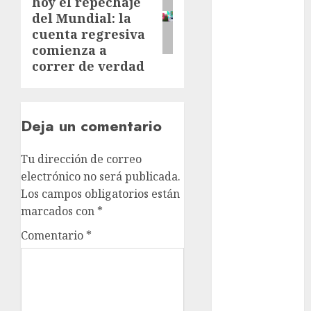
hoy el repechaje
post:
del Mundial: la
health
cuenta regresiva
Lluvias
comienza a
correr de verdad
Línea 2
Met
Deja un comentario
metro
Tu dirección de correo
metro
electrónico no será publicada.
CDMX
Los campos obligatorios están
Metrópoli
marcados con
*
Comentario
*
movilidad
Movilidad
CDMX
Movilidad