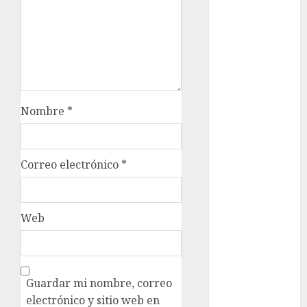
Integrada
mundial
2026
México
Música
Nombre
*
nacionales
Correo electrónico
*
opinión
Partido
Verde
Web
salud
sport
Guardar mi nombre, correo
travel
electrónico y sitio web en