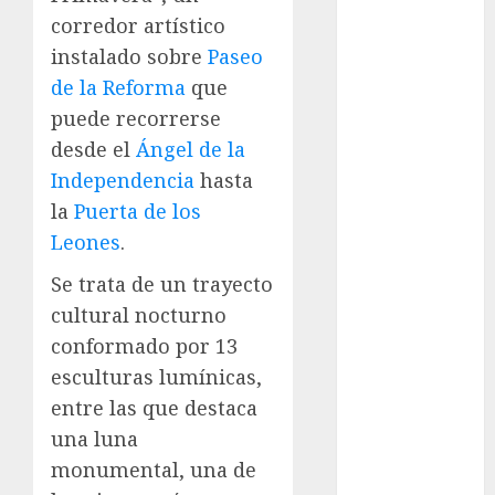
Chile
corredor artístico
CDMX
instalado sobre
Paseo
reforzará
de la Reforma
que
protección del
puede recorrerse
patrimonio
desde el
Ángel de la
familiar;
Independencia
hasta
anuncian
la
Puerta de los
nuevas
Leones
.
acciones
contra el
Se trata de un trayecto
despojo
cultural nocturno
Diagnóstico
conformado por 13
oportuno y
esculturas lumínicas,
prevención,
entre las que destaca
ejes para
mejorar la
una luna
salud de los
monumental, una de
mexicanos