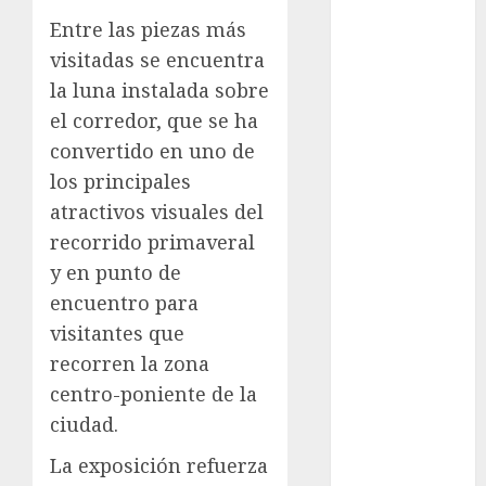
CDMX
Entre las piezas más
cine
visitadas se encuentra
la luna instalada sobre
cinema
el corredor, que se ha
Ciudad de
convertido en uno de
México
los principales
Clara
atractivos visuales del
Brugada
recorrido primaveral
y en punto de
Claudia
Sheinbaum
encuentro para
visitantes que
Clima
recorren la zona
Conciertos
centro-poniente de la
ciudad.
conciertos
gratis
La exposición refuerza