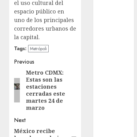
Congreso
el uso cultural del
CDMX
espacio público en
uno de los principales
cultura
corredores urbanos de
cultura
la capital.
CDMX
Tags:
Metrópoli
Cultura en
el Metro
Post
Previous
deportes
navigation
Metro CDMX:
Previous
Estas son las
post:
Edomex
estaciones
cerradas este
espectáculos
martes 24 de
marzo
examen de
admisión
UNAM
Next
México recibe
Next
Futbol