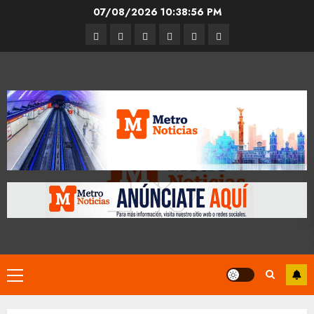
Skip
07/08/2026
10:38:56 PM
to
Entrevistas
Espectáculos
Movilidad
Metro
Cultura
Opinión
content
CDMX
Primary
Menu