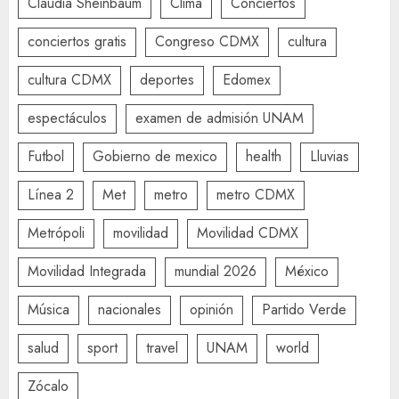
Claudia Sheinbaum
Clima
Conciertos
conciertos gratis
Congreso CDMX
cultura
cultura CDMX
deportes
Edomex
espectáculos
examen de admisión UNAM
Futbol
Gobierno de mexico
health
Lluvias
Línea 2
Met
metro
metro CDMX
Metrópoli
movilidad
Movilidad CDMX
Movilidad Integrada
mundial 2026
México
Música
nacionales
opinión
Partido Verde
salud
sport
travel
UNAM
world
Zócalo