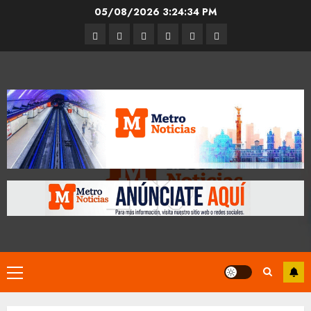
Skip
05/08/2026
3:24:35 PM
to
Entrevistas
Espectáculos
Movilidad
Metro
Cultura
Opinión
content
CDMX
Primary
Menu