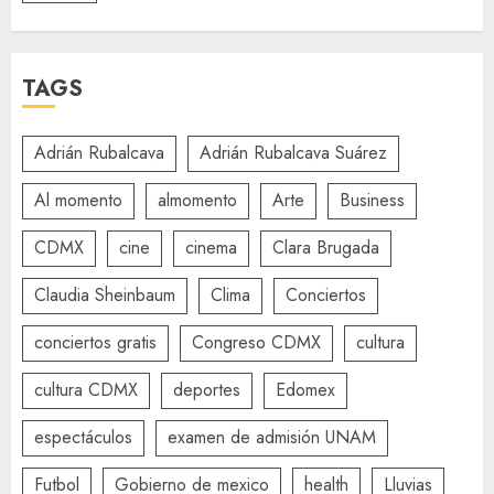
TAGS
Adrián Rubalcava
Adrián Rubalcava Suárez
Al momento
almomento
Arte
Business
CDMX
cine
cinema
Clara Brugada
Claudia Sheinbaum
Clima
Conciertos
conciertos gratis
Congreso CDMX
cultura
cultura CDMX
deportes
Edomex
espectáculos
examen de admisión UNAM
Futbol
Gobierno de mexico
health
Lluvias