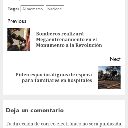
Tags:
Al momento
Nacional
Post
Previous
navigation
Bomberos realizará
Pre
Megaentrenamiento en el
pos
Monumento a la Revolución
Next
Piden espacios dignos de espera
Next
para familiares en hospitales
post:
Deja un comentario
Tu dirección de correo electrónico no será publicada.