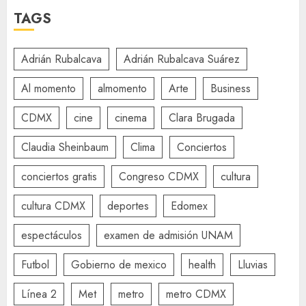
TAGS
Adrián Rubalcava
Adrián Rubalcava Suárez
Al momento
almomento
Arte
Business
CDMX
cine
cinema
Clara Brugada
Claudia Sheinbaum
Clima
Conciertos
conciertos gratis
Congreso CDMX
cultura
cultura CDMX
deportes
Edomex
espectáculos
examen de admisión UNAM
Futbol
Gobierno de mexico
health
Lluvias
Línea 2
Met
metro
metro CDMX