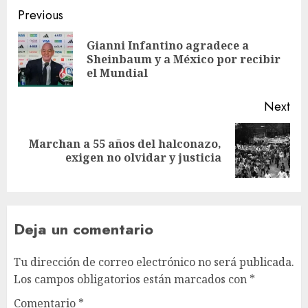
Post
Previous
navigation
Gianni Infantino agradece a
Pre
Sheinbaum y a México por recibir
pos
el Mundial
Next
Marchan a 55 años del halconazo,
Next
exigen no olvidar y justicia
post:
Deja un comentario
Tu dirección de correo electrónico no será publicada.
Los campos obligatorios están marcados con
*
Comentario
*