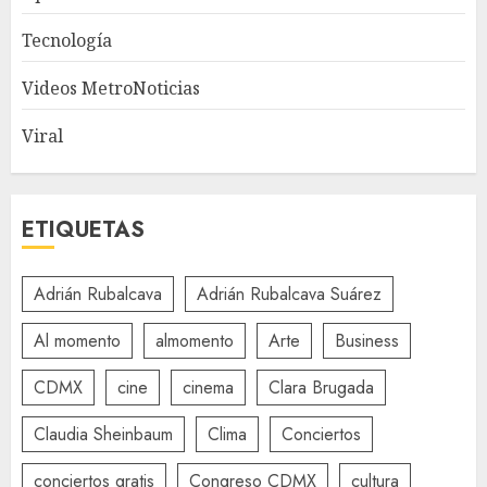
Tecnología
Videos MetroNoticias
Viral
ETIQUETAS
Adrián Rubalcava
Adrián Rubalcava Suárez
Al momento
almomento
Arte
Business
CDMX
cine
cinema
Clara Brugada
Claudia Sheinbaum
Clima
Conciertos
conciertos gratis
Congreso CDMX
cultura