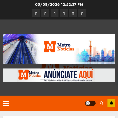
Skip
05/08/2026
12:52:38 PM
to
Entrevistas
Espectáculos
Movilidad
Metro
Cultura
Opinión
content
CDMX
Primary
Menu