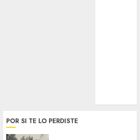
Espectáculos
Lifestyle
Lo Urbano
Metro CDMX
Metropoli
Movilidad
Nacionales
Opinión
Opinión
Tecnología
Videos
MetroNoticias
Viral
POR SI TE LO PERDISTE