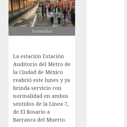
Tlaloque por
aguacero del
viernes
Clara Brugada
Screenshot
entregó 24 mil
becas para
Uniformes y
Útiles
La estación Estación
Escolares a
Auditorio del Metro de
estudiantes
la Ciudad de México
¡Agárrate! Ya
reabrió este lunes y ya
viene el agua
brinda servicio con
en CDMX
normalidad en ambos
Plaza
sentidos de la Línea 7,
Tlaxcoaque se
de El Rosario a
convierte en
el hábitat de
Barranca del Muerto.
la exposición