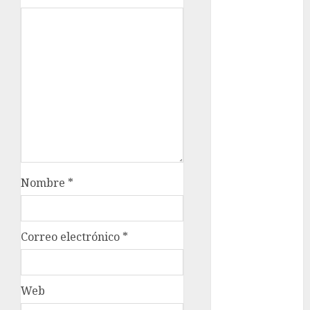
Al momento
almomento
Arte
Business
CDMX
cine
Nombre
*
cinema
Clara
Correo electrónico
*
Brugada
Claudia
Sheinbaum
Web