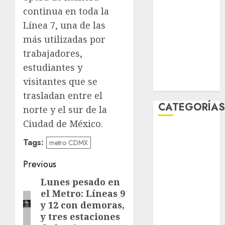
enero 2026
continua en toda la
diciembre
Línea 7, una de las
2025
más utilizadas por
noviembre
trabajadores,
2025
estudiantes y
marzo 2020
visitantes que se
enero 2020
trasladan entre el
CATEGORÍA
norte y el sur de la
Ciudad de México.
Al Momento
Tags:
metro CDMX
Cultura
Deportes
Post
Previous
El Rincón del
navigation
Lunes pesado en
Previous
Opinólogo
el Metro: Líneas 9
Espectáculos
post:
y 12 con demoras,
Lifestyle
y tres estaciones
Lo Urbano