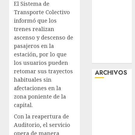
El Sistema de
“Ajolotes en el
Transporte Colectivo
Corazón”
informó que los
Aumentan
trenes realizan
multas de
tránsito en
ascenso y descenso de
CDMX por
pasajeros en la
ajuste de la
estación, por lo que
UMA
los usuarios pueden
retomar sus trayectos
ARCHIVOS
habituales sin
afectaciones en la
agosto 2026
julio 2026
zona poniente de la
junio 2026
capital.
mayo 2026
Con la reapertura de
abril 2026
Auditorio, el servicio
marzo 2026
opera de manera
febrero 2026