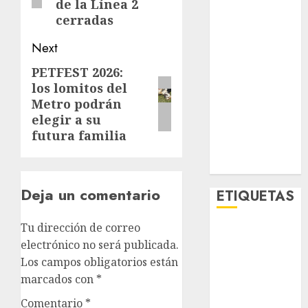
de la Línea 2
Metro CDMX
cerradas
Metropoli
Movilidad
Next
Nacionales
PETFEST 2026:
Next
Opinión
los lomitos del
post:
Opinión
Metro podrán
Tecnología
elegir a su
Videos
futura familia
MetroNoticias
Viral
Deja un comentario
ETIQUETAS
Tu dirección de correo
Adrián
electrónico no será publicada.
Rubalcava
Los campos obligatorios están
Adrián
marcados con
*
Rubalcava
Suárez
Comentario
*