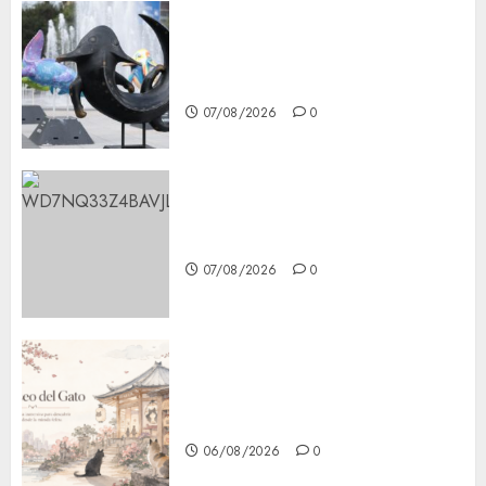
Plaza Tlaxcoaque se convierte
en el hábitat de la exposición
“Ajolotes en el Corazón”
07/08/2026
0
Aumentan multas de tránsito
en CDMX por ajuste de la UMA
07/08/2026
0
¿Amante de los michis?
Lánzate al Museo del Gato en
CDMX
06/08/2026
0