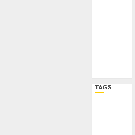
sport
STC
travel
UNAM
world
Zócalo
TAGS
Adrián
Rubalcava
Adrián
Rubalcava
Suárez