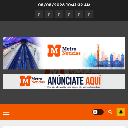
Skip
08/08/2026
10:41:32 AM
to
Entrevistas
Espectáculos
Movilidad
Metro
Cultura
Opinión
content
CDMX
Primary
Menu