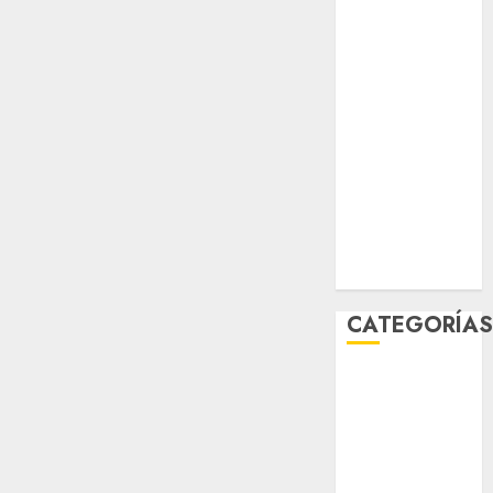
sport
STC
travel
UNAM
world
Zócalo
CATEGORÍA
Al Momento
Cultura
Deportes
El Rincón del
Opinólogo