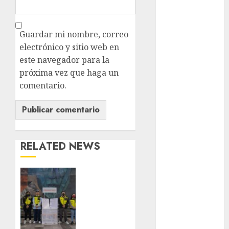
Clima
Conciertos
Guardar mi nombre, correo
conciertos
electrónico y sitio web en
gratis
este navegador para la
próxima vez que haga un
Congreso
CDMX
comentario.
cultura
cultura
CDMX
RELATED NEWS
deportes
Metro
Edomex
CDMX
comparte
espectáculos
experiencias
del
examen de