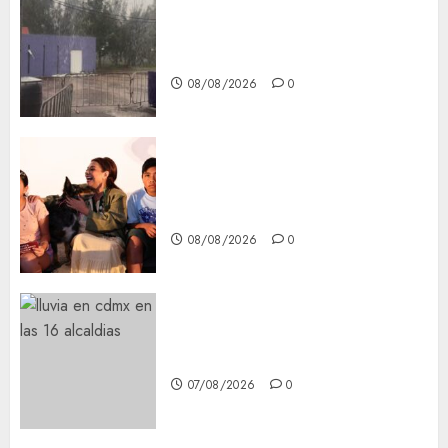
Activó el GCDMX Plan
Tlaloque por aguacero del
viernes
08/08/2026
0
Clara Brugada entregó 24 mil
becas para Uniformes y Útiles
Escolares a estudiantes
08/08/2026
0
¡Agárrate! Ya viene el agua en
CDMX
07/08/2026
0