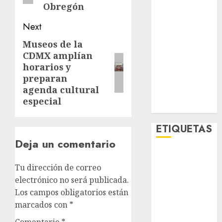
Obregón
Metropoli
Movilidad
Next
Nacionales
Museos de la
Next
Opinión
CDMX amplían
Opinión
post:
horarios y
Tecnología
preparan
Videos
agenda cultural
MetroNoticias
especial
Viral
ETIQUETAS
Deja un comentario
Adrián
Rubalcava
Tu dirección de correo
electrónico no será publicada.
Adrián
Los campos obligatorios están
Rubalcava
Suárez
marcados con
*