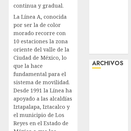
continua y gradual.
Corazón”
Aumentan
La Línea A, conocida
multas de
por ser la de color
tránsito en
morado recorre con
CDMX por
10 estaciones la zona
ajuste de la
oriente del valle de la
UMA
Ciudad de México, lo
ARCHIVOS
que la hace
fundamental para el
agosto 2026
sistema de movilidad.
julio 2026
Desde 1991 la Línea ha
junio 2026
apoyado a las alcaldías
mayo 2026
Iztapalapa, Iztacalco y
abril 2026
marzo 2026
el municipio de Los
febrero 2026
Reyes en el Estado de
enero 2026