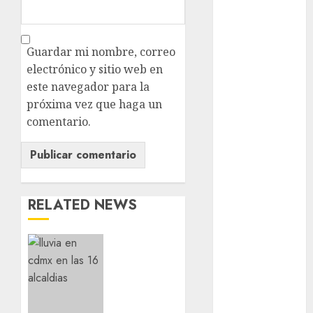
Conciertos
conciertos
Guardar mi nombre, correo
gratis
electrónico y sitio web en
Congreso
este navegador para la
CDMX
próxima vez que haga un
comentario.
cultura
cultura
CDMX
deportes
RELATED NEWS
Edomex
¡Agárrate!
espectáculos
Ya
viene el
examen de
agua
admisión
en
UNAM