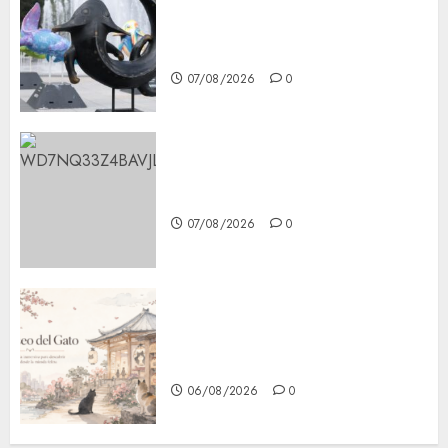
Plaza Tlaxcoaque se convierte
en el hábitat de la exposición
“Ajolotes en el Corazón”
07/08/2026
0
Aumentan multas de tránsito
en CDMX por ajuste de la UMA
07/08/2026
0
¿Amante de los michis?
Lánzate al Museo del Gato en
CDMX
06/08/2026
0