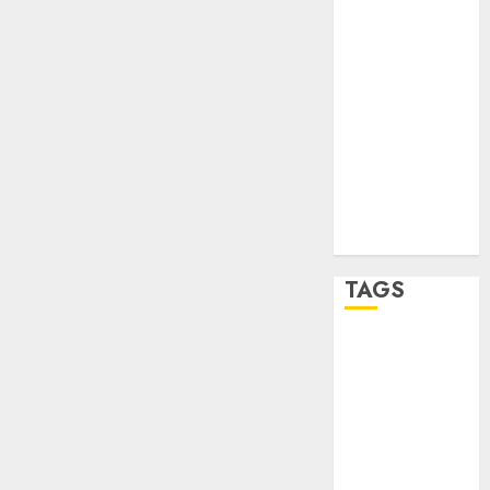
STC
travel
UNAM
world
Zócalo
TAGS
Adrián
Rubalcava
Adrián
Rubalcava
Suárez