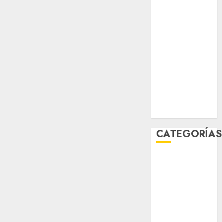
sport
STC
travel
UNAM
world
Zócalo
CATEGORÍA
Al Momento
Cultura
Deportes
El Rincón del
Opinólogo
Espectáculos