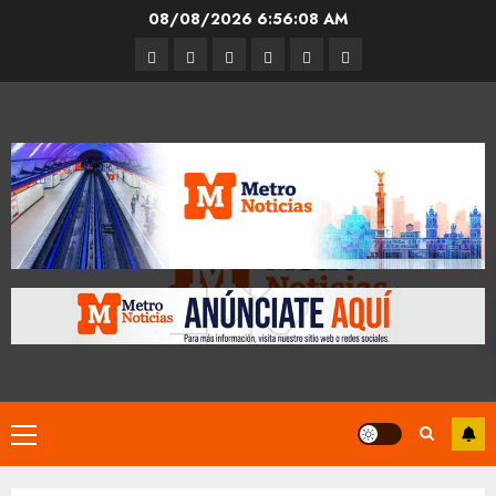
Skip
08/08/2026
6:56:09 AM
to
Entrevistas
Espectáculos
Movilidad
Metro
Cultura
Opinión
content
CDMX
Primary
Menu