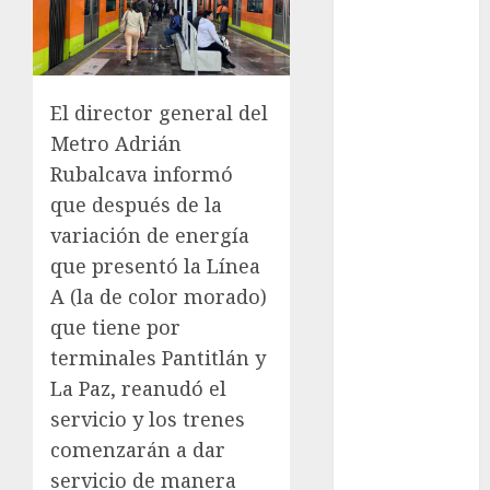
Schritte und
Methoden für
Einsteiger
Best OnlyFans
El director general del
Woman Guide:
Metro Adrián
Premium
Rubalcava informó
Content,
que después de la
Privacy &
variación de energía
Mobile Access
que presentó la Línea
¡Agárrate! Ya
viene el agua
A (la de color morado)
en CDMX
que tiene por
Plaza
terminales Pantitlán y
Tlaxcoaque se
La Paz, reanudó el
convierte en
servicio y los trenes
el hábitat de
comenzarán a dar
la exposición
servicio de manera
“Ajolotes en el