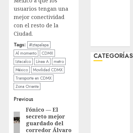
México a que los
diciembre
usuarios tengan una
2025
mejor conectividad
noviembre
con el resto de la
2025
Ciudad.
marzo 2020
enero 2020
Tags:
#Iztapalapa
Al momento
CDMX
CATEGORÍA
Iztacalco
Línea A
metro
México
Movilidad CDMX
Al Momento
Cultura
Transporte en CDMX
Deportes
Zona Oriente
El Rincón del
Post
Previous
Opinólogo
Espectáculos
navigation
Fónico — El
Previous
Lifestyle
secreto mejor
post:
Lo Urbano
guardado del
corredor Álvaro
Metro CDMX