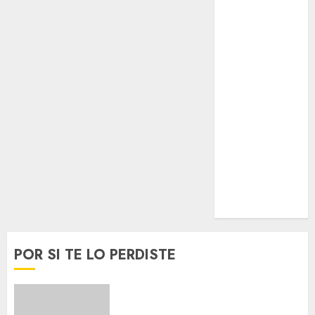
Lifestyle
Lo Urbano
Metro CDMX
Metropoli
Movilidad
Nacionales
Opinión
Opinión
Tecnología
Videos
MetroNoticias
Viral
POR SI TE LO PERDISTE
Glücksspiel Österreich –