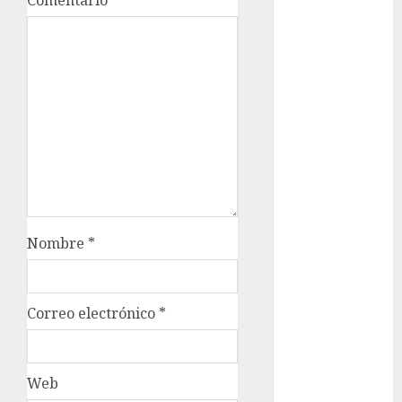
Comentario
*
Al momento
almomento
Arte
Business
CDMX
cine
cinema
Nombre
*
Clara
Brugada
Correo electrónico
*
Claudia
Sheinbaum
Clima
Web